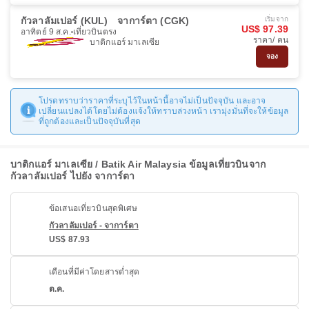
กัวลาลัมเปอร์ (KUL)
จาการ์ตา (CGK)
เริ่มจาก
US$ 97.39
อาทิตย์ 9 ส.ค.
เที่ยวบินตรง
ราคา/ คน
บาติกแอร์ มาเลเซีย
จอง
โปรดทราบว่าราคาที่ระบุไว้ในหน้านี้อาจไม่เป็นปัจจุบัน และอาจ
เปลี่ยนแปลงได้โดยไม่ต้องแจ้งให้ทราบล่วงหน้า เรามุ่งมั่นที่จะให้ข้อมูล
ที่ถูกต้องและเป็นปัจจุบันที่สุด
บาติกแอร์ มาเลเซีย / Batik Air Malaysia ข้อมูลเที่ยวบินจาก
กัวลาลัมเปอร์ ไปยัง จาการ์ตา
ข้อเสนอเที่ยวบินสุดพิเศษ
กัวลาลัมเปอร์ - จาการ์ตา
US$ 87.93
เดือนที่มีค่าโดยสารต่ำสุด
ต.ค.