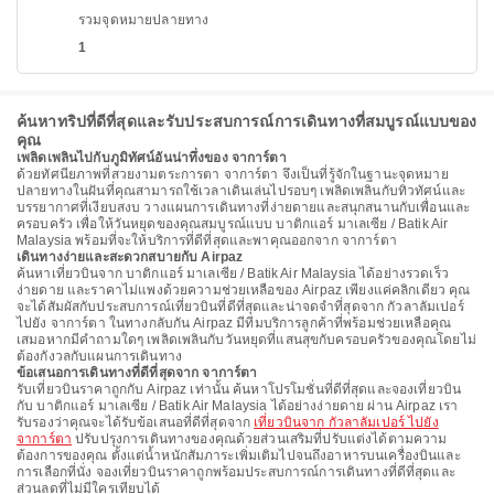
รวมจุดหมายปลายทาง
1
ค้นหาทริปที่ดีที่สุดและรับประสบการณ์การเดินทางที่สมบูรณ์แบบของ
คุณ
เพลิดเพลินไปกับภูมิทัศน์อันน่าทึ่งของ จาการ์ตา
ด้วยทัศนียภาพที่สวยงามตระการตา จาการ์ตา จึงเป็นที่รู้จักในฐานะจุดหมาย
ปลายทางในฝันที่คุณสามารถใช้เวลาเดินเล่นไปรอบๆ เพลิดเพลินกับทิวทัศน์และ
บรรยากาศที่เงียบสงบ วางแผนการเดินทางที่ง่ายดายและสนุกสนานกับเพื่อนและ
ครอบครัว เพื่อให้วันหยุดของคุณสมบูรณ์แบบ บาติกแอร์ มาเลเซีย / Batik Air
Malaysia พร้อมที่จะให้บริการที่ดีที่สุดและพาคุณออกจาก จาการ์ตา
เดินทางง่ายและสะดวกสบายกับ Airpaz
ค้นหาเที่ยวบินจาก บาติกแอร์ มาเลเซีย / Batik Air Malaysia ได้อย่างรวดเร็ว
ง่ายดาย และราคาไม่แพงด้วยความช่วยเหลือของ Airpaz เพียงแค่คลิกเดียว คุณ
จะได้สัมผัสกับประสบการณ์เที่ยวบินที่ดีที่สุดและน่าจดจำที่สุดจาก กัวลาลัมเปอร์
ไปยัง จาการ์ตา ในทางกลับกัน Airpaz มีทีมบริการลูกค้าที่พร้อมช่วยเหลือคุณ
เสมอหากมีคำถามใดๆ เพลิดเพลินกับวันหยุดที่แสนสุขกับครอบครัวของคุณโดยไม่
ต้องกังวลกับแผนการเดินทาง
ข้อเสนอการเดินทางที่ดีที่สุดจาก จาการ์ตา
รับเที่ยวบินราคาถูกกับ Airpaz เท่านั้น ค้นหาโปรโมชั่นที่ดีที่สุดและจองเที่ยวบิน
กับ บาติกแอร์ มาเลเซีย / Batik Air Malaysia ได้อย่างง่ายดาย ผ่าน Airpaz เรา
รับรองว่าคุณจะได้รับข้อเสนอที่ดีที่สุดจาก
เที่ยวบินจาก กัวลาลัมเปอร์ ไปยัง
จาการ์ตา
ปรับปรุงการเดินทางของคุณด้วยส่วนเสริมที่ปรับแต่งได้ตามความ
ต้องการของคุณ ตั้งแต่น้ำหนักสัมภาระเพิ่มเติมไปจนถึงอาหารบนเครื่องบินและ
การเลือกที่นั่ง จองเที่ยวบินราคาถูกพร้อมประสบการณ์การเดินทางที่ดีที่สุดและ
ส่วนลดที่ไม่มีใครเทียบได้