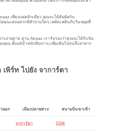
ir Malaysia พร้อมที่จะให้บริการที่ดีที่สุดและพา
paz เพียงแค่คลิกเดียว คุณจะได้สัมผัสกับ
เหลือคุณเสมอหากมีคำถามใดๆ เพลิดเพลินกับวันหยุดที่
้อย่างง่ายดาย ผ่าน Airpaz เรารับรองว่าคุณจะได้รับข้อ
คุณ ตั้งแต่น้ำหนักสัมภาระเพิ่มเติมไปจนถึงอาหาร
เพิร์ท ไปยัง จาการ์ตา
าออก
เมืองปลายทาง
สนามบินขาเข้า
จาการ์ตา
CGK