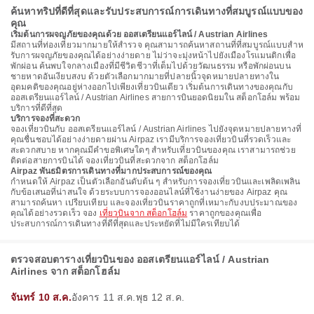
ค้นหาทริปที่ดีที่สุดและรับประสบการณ์การเดินทางที่สมบูรณ์แบบของ
คุณ
เริ่มต้นการผจญภัยของคุณด้วย ออสเตรียนแอร์ไลน์ / Austrian Airlines
มีสถานที่ท่องเที่ยวมากมายให้สํารวจ คุณสามารถค้นหาสถานที่ที่สมบูรณ์แบบสําห
รับการผจญภัยของคุณได้อย่างง่ายดาย ไม่ว่าจะมุ่งหน้าไปยังเมืองโรแมนติกเพื่อ
พักผ่อน ค้นพบใจกลางเมืองที่มีชีวิตชีวาที่เต็มไปด้วยวัฒนธรรม หรือพักผ่อนบน
ชายหาดอันเงียบสงบ ด้วยตัวเลือกมากมายที่ปลายนิ้วจุดหมายปลายทางใน
อุดมคติของคุณอยู่ห่างออกไปเพียงเที่ยวบินเดียว เริ่มต้นการเดินทางของคุณกับ
ออสเตรียนแอร์ไลน์ / Austrian Airlines สายการบินยอดนิยมใน สต็อกโฮล์ม พร้อม
บริการที่ดีที่สุด
บริการจองที่สะดวก
จองเที่ยวบินกับ ออสเตรียนแอร์ไลน์ / Austrian Airlines ไปยังจุดหมายปลายทางที่
คุณชื่นชอบได้อย่างง่ายดายผ่าน Airpaz เรามีบริการจองเที่ยวบินที่รวดเร็วและ
สะดวกสบาย หากคุณมีคำขอพิเศษใดๆ สำหรับเที่ยวบินของคุณ เราสามารถช่วย
ติดต่อสายการบินได้ จองเที่ยวบินที่สะดวกจาก สต็อกโฮล์ม
Airpaz พันธมิตรการเดินทางที่มากประสบการณ์ของคุณ
กําหนดให้ Airpaz เป็นตัวเลือกอันดับต้น ๆ สําหรับการจองเที่ยวบินและเพลิดเพลิน
กับข้อเสนอที่น่าสนใจ ด้วยระบบการจองออนไลน์ที่ใช้งานง่ายของ Airpaz คุณ
สามารถค้นหา เปรียบเทียบ และจองเที่ยวบินราคาถูกที่เหมาะกับงบประมาณของ
คุณได้อย่างรวดเร็ว จอง
เที่ยวบินจาก สต็อกโฮล์ม
ราคาถูกของคุณเพื่อ
ประสบการณ์การเดินทางที่ดีที่สุดและประหยัดที่ไม่มีใครเทียบได้
ตรวจสอบตารางเที่ยวบินของ ออสเตรียนแอร์ไลน์ / Austrian
Airlines จาก สต็อกโฮล์ม
จันทร์ 10 ส.ค.
อังคาร 11 ส.ค.
พุธ 12 ส.ค.