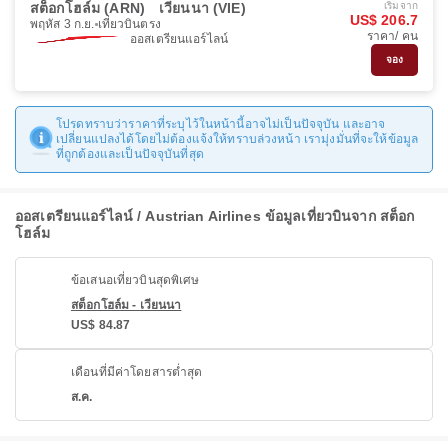
สต็อกโฮล์ม (ARN)
เวียนนา (VIE)
เริ่มจาก
US$ 206.7
พฤหัส 3 ก.ย.
เที่ยวบินตรง
ราคา/ คน
ออสเตรียนแอร์ไลน์
จอง
โปรดทราบว่าราคาที่ระบุไว้ในหน้านี้อาจไม่เป็นปัจจุบัน และอาจ
เปลี่ยนแปลงได้โดยไม่ต้องแจ้งให้ทราบล่วงหน้า เรามุ่งมั่นที่จะให้ข้อมูล
ที่ถูกต้องและเป็นปัจจุบันที่สุด
ออสเตรียนแอร์ไลน์ / Austrian Airlines ข้อมูลเที่ยวบินจาก สต็อก
โฮล์ม
ข้อเสนอเที่ยวบินสุดพิเศษ
สต็อกโฮล์ม - เวียนนา
US$ 84.87
เดือนที่มีค่าโดยสารต่ำสุด
ส.ค.