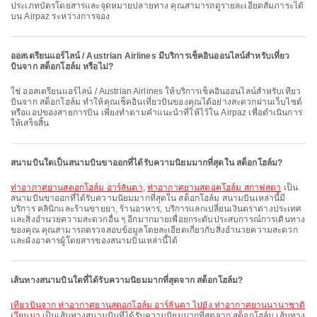
ประเภทบัตรโดยสารและจุดหมายปลายทาง คุณสามารถดูรายละเอียดสัมภาระได้
บน Airpaz ระหว่างการจอง
ออสเตรียนแอร์ไลน์ / Austrian Airlines มีบริการเช็คอินออนไลน์สำหรับเที่ยว
บินจาก สต็อกโฮล์ม หรือไม่?
ใช่ ออสเตรียนแอร์ไลน์ / Austrian Airlines ให้บริการเช็คอินออนไลน์สำหรับเที่ยว
บินจาก สต็อกโฮล์ม ทำให้คุณเช็คอินเที่ยวบินของคุณได้อย่างสะดวกผ่านเว็บไซต์
หรือแอปของสายการบิน เพียงทำตามคำแนะนำที่ให้ไว้ใน Airpaz เพื่อดำเนินการ
ให้เสร็จสิ้น
สนามบินใดเป็นสนามบินขาออกที่ได้รับความนิยมมากที่สุดใน สต็อกโฮล์ม?
ท่าอากาศยานสตอกโฮล์ม อาร์ลันดา
,
ท่าอากาศยานสตอคโฮล์ม สกาฟสตา
เป็น
สนามบินขาออกที่ได้รับความนิยมมากที่สุดใน สต็อกโฮล์ม สนามบินเหล่านี้มี
บริการ คลินิกและร้านขายยา, ร้านอาหาร, บริการแลกเปลี่ยนเงินตราต่างประเทศ
และสิ่งอำนวยความสะดวกอื่น ๆ อีกมากมายเพื่อยกระดับประสบการณ์การเดินทาง
ของคุณ คุณสามารถตรวจสอบข้อมูลโดยละเอียดเกี่ยวกับสิ่งอำนวยความสะดวก
และผังอาคารผู้โดยสารของสนามบินเหล่านี้ได้
เส้นทางสนามบินใดที่ได้รับความนิยมมากที่สุดจาก สต็อกโฮล์ม?
เที่ยวบินจาก ท่าอากาศยานสตอกโฮล์ม อาร์ลันดา ไปยัง ท่าอากาศยานนานาชาติ
เวียนนา
เป็นเส้นทางสนามบินที่ได้รับความนิยมมากที่สุดจาก สต็อกโฮล์ม เส้นทาง