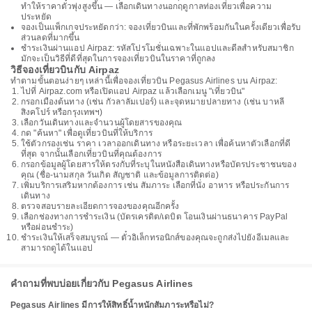
ทำให้ราคาตั๋วพุ่งสูงขึ้น — เลือกเดินทางนอกฤดูกาลท่องเที่ยวเพื่อความ
ประหยัด
จองเป็นแพ็กเกจประหยัดกว่า: จองเที่ยวบินและที่พักพร้อมกันในครั้งเดียวเพื่อรับ
ส่วนลดที่มากขึ้น
ชำระเงินผ่านแอป Airpaz: รหัสโปรโมชั่นเฉพาะในแอปและดีลสำหรับสมาชิก
มักจะเป็นวิธีที่ดีที่สุดในการจองเที่ยวบินในราคาที่ถูกลง
วิธีจองเที่ยวบินกับ Airpaz
ทำตามขั้นตอนง่ายๆ เหล่านี้เพื่อจองเที่ยวบิน Pegasus Airlines บน Airpaz:
ไปที่ Airpaz.com หรือเปิดแอป Airpaz แล้วเลือกเมนู "เที่ยวบิน"
กรอกเมืองต้นทาง (เช่น กัวลาลัมเปอร์) และจุดหมายปลายทาง (เช่น บาหลี
สิงคโปร์ หรือกรุงเทพฯ)
เลือกวันเดินทางและจำนวนผู้โดยสารของคุณ
กด "ค้นหา" เพื่อดูเที่ยวบินที่ให้บริการ
ใช้ตัวกรองเช่น ราคา เวลาออกเดินทาง หรือระยะเวลา เพื่อค้นหาตัวเลือกที่ดี
ที่สุด จากนั้นเลือกเที่ยวบินที่คุณต้องการ
กรอกข้อมูลผู้โดยสารให้ตรงกับที่ระบุในหนังสือเดินทางหรือบัตรประชาชนของ
คุณ (ชื่อ-นามสกุล วันเกิด สัญชาติ และข้อมูลการติดต่อ)
เพิ่มบริการเสริมหากต้องการ เช่น สัมภาระ เลือกที่นั่ง อาหาร หรือประกันการ
เดินทาง
ตรวจสอบรายละเอียดการจองของคุณอีกครั้ง
เลือกช่องทางการชำระเงิน (บัตรเครดิต/เดบิต โอนเงินผ่านธนาคาร PayPal
หรือผ่อนชำระ)
ชำระเงินให้เสร็จสมบูรณ์ — ตั๋วอิเล็กทรอนิกส์ของคุณจะถูกส่งไปยังอีเมลและ
สามารถดูได้ในแอป
คำถามที่พบบ่อยเกี่ยวกับ Pegasus Airlines
Pegasus Airlines มีการให้สิทธิ์น้ำหนักสัมภาระหรือไม่?