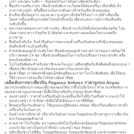
เวลา และจุดแวะพัก — ทั้งหมดนี้ในการค้นหาเพียงครั้งเดียว
ซื้อบริการเสริมง่ายๆ: เพิ่มน้ำหนักสัมภาระโหลดใต้ท้องเครื่อง เลือกที่นั่ง สั่ง
อาหารล่วงหน้า หรือซื้อประกันการเดินทางสำหรับเที่ยวบินของคุณ
ตัวเลือกชั้นโดยสาร: มองหาความหรูหราอีกนิดใช่ไหม? เรามีตัวเลือกชั้น
โดยสารตั้งแต่ชั้นประหยัดไปจนถึงชั้นหนึ่ง เพื่อประสบการณ์การบินที่เหนือ
ระดับยิ่งขึ้น
หลากหลายช่องทางการชำระเงิน: เลือกชำระเงินได้ทั้งบัตรเครดิต/เดบิต โอน
เงินผ่านธนาคาร PayPal E-Wallet และช่องทางยอดนิยมในประเทศอีก
มากมาย
ยืนยันตั๋วทันใจ: รับคำยืนยันการจองและตั๋วเครื่องบินส่งตรงถึงอีเมลของคุณ
ทันทีหลังชำระเงินเสร็จสิ้น
ฝ่ายสนับสนุนลูกค้าระดับโลก: ทีมสนับสนุนลูกค้าหลายภาษาของเราพร้อมให้
บริการตลอด 24 ชม. เพื่อช่วยเหลือคุณในการปรับเปลี่ยนการจอง ยกเลิก หรือ
ตอบข้อสงสัยต่างๆ
โปรโมชั่นพิเศษสำหรับสมาชิกและในแอป: เพลิดเพลินกับดีลพิเศษที่ออกแบบมา
เพื่อสมาชิก Airpaz และข้อเสนอเฉพาะในแอปเท่านั้น
คุ้มค่าที่สุด: เราคัดสรรดีลสุดเอ็กซ์คลูซีฟและราคาโปรโมชั่นพิเศษ เพื่อให้คุณ
ใช้จ่ายงบการท่องเที่ยวได้อย่างคุ้มค่าที่สุด
เคล็ดลับการหาเที่ยวบิน Pegasus Airlines ราคาถูกบน Airpaz
อยากประหยัดงบการท่องเที่ยวของคุณให้มากขึ้นไปอีกไหม? ทำตามเคล็ดลับการ
จองอย่างชาญฉลาดเหล่านี้เพื่อให้ทุกทริปกับ Airpaz คุ้มค่าที่สุด:
จองล่วงหน้า: ราคาตั๋วเครื่องบินมักจะสูงขึ้นเมื่อใกล้ถึงวันเดินทาง แนะนำให้
จองล่วงหน้า 4–8 สัปดาห์เพื่อให้ได้ดีลและราคาที่ดีที่สุด
ยืดหยุ่นเรื่องวันเดินทาง: ใช้มุมมองปฏิทินของ Airpaz เพื่อเปรียบเทียบราคาตั๋ว
เครื่องบินในวันต่างๆ
บินช่วงกลางสัปดาห์: เที่ยวบินวันอังคารและวันพุธมักจะมีราคาถูกกว่าเที่ยวบิน
ช่วงวันหยุดสุดสัปดาห์
ตามล่าหาโปรโมชั่น: ตรวจสอบรหัสโปรโมชั่นและข้อเสนอ Pegasus Airlines
แบบจำกัดเวลาเป็นประจำที่หน้า และหน้า ของ Airpaz
หลีกเลี่ยงช่วงไฮซีซั่น: วันหยุดปิดเทอม วันหยุดนักขัตฤกษ์ และช่วงเทศกาลจะ