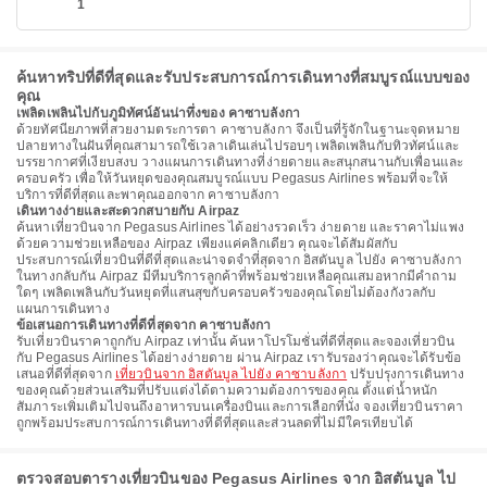
1
ค้นหาทริปที่ดีที่สุดและรับประสบการณ์การเดินทางที่สมบูรณ์แบบของ
คุณ
เพลิดเพลินไปกับภูมิทัศน์อันน่าทึ่งของ คาซาบลังกา
ด้วยทัศนียภาพที่สวยงามตระการตา คาซาบลังกา จึงเป็นที่รู้จักในฐานะจุดหมาย
ปลายทางในฝันที่คุณสามารถใช้เวลาเดินเล่นไปรอบๆ เพลิดเพลินกับทิวทัศน์และ
บรรยากาศที่เงียบสงบ วางแผนการเดินทางที่ง่ายดายและสนุกสนานกับเพื่อนและ
ครอบครัว เพื่อให้วันหยุดของคุณสมบูรณ์แบบ Pegasus Airlines พร้อมที่จะให้
บริการที่ดีที่สุดและพาคุณออกจาก คาซาบลังกา
เดินทางง่ายและสะดวกสบายกับ Airpaz
ค้นหาเที่ยวบินจาก Pegasus Airlines ได้อย่างรวดเร็ว ง่ายดาย และราคาไม่แพง
ด้วยความช่วยเหลือของ Airpaz เพียงแค่คลิกเดียว คุณจะได้สัมผัสกับ
ประสบการณ์เที่ยวบินที่ดีที่สุดและน่าจดจำที่สุดจาก อิสตันบูล ไปยัง คาซาบลังกา
ในทางกลับกัน Airpaz มีทีมบริการลูกค้าที่พร้อมช่วยเหลือคุณเสมอหากมีคำถาม
ใดๆ เพลิดเพลินกับวันหยุดที่แสนสุขกับครอบครัวของคุณโดยไม่ต้องกังวลกับ
แผนการเดินทาง
ข้อเสนอการเดินทางที่ดีที่สุดจาก คาซาบลังกา
รับเที่ยวบินราคาถูกกับ Airpaz เท่านั้น ค้นหาโปรโมชั่นที่ดีที่สุดและจองเที่ยวบิน
กับ Pegasus Airlines ได้อย่างง่ายดาย ผ่าน Airpaz เรารับรองว่าคุณจะได้รับข้อ
เสนอที่ดีที่สุดจาก
เที่ยวบินจาก อิสตันบูล ไปยัง คาซาบลังกา
ปรับปรุงการเดินทาง
ของคุณด้วยส่วนเสริมที่ปรับแต่งได้ตามความต้องการของคุณ ตั้งแต่น้ำหนัก
สัมภาระเพิ่มเติมไปจนถึงอาหารบนเครื่องบินและการเลือกที่นั่ง จองเที่ยวบินราคา
ถูกพร้อมประสบการณ์การเดินทางที่ดีที่สุดและส่วนลดที่ไม่มีใครเทียบได้
ตรวจสอบตารางเที่ยวบินของ Pegasus Airlines จาก อิสตันบูล ไป