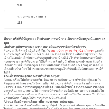
พ.ย.
รวมจุดหมายปลายทาง
113
ค้นหาทริปที่ดีที่สุดและรับประสบการณ์การเดินทางที่สมบูรณ์แบบของ
คุณ
เริ่มต้นการเดินทางของคุณจาก สนามบินนานาชาติซาบิฮาเกิกเชน
ค้นพบทุกสิ่งที่คุณจำเป็นต้องรู้เกี่ยวกับ
สนามบินนานาชาติซาบิฮาเกิกเชน
และเริ่ม
ต้นการผจญภัยครั้งต่อไปของคุณได้อย่างง่ายดาย ไม่ว่าจะเป็นการมุ่งหน้าไปยัง
เมืองโรแมนติกเพื่อพักผ่อน ค้นพบศูนย์กลางเมืองที่เต็มไปด้วยวัฒนธรรม หรือพัก
ผ่อนบนชายหาดที่เงียบสงบ ก็มีสิ่งที่เหมาะสำหรับนักเดินทางทุกประเภท ด้วยตัว
เลือกมากมายในมือของคุณ จุดหมายปลายทางในอุดมคติของคุณอยู่ห่างออกไป
เพียงเที่ยวบินเดียว ให้ Pegasus Airlines พาคุณไปที่นั่นเพื่อสัมผัสประสบการณ์ที่
ไม่รู้ลืม
จองเที่ยวบินของคุณอย่างราบรื่นด้วย Airpaz
Airpaz พร้อมให้บริการจองเที่ยวบินจาก สนามบินนานาชาติซาบิฮาเกิกเชน กับ
Pegasus Airlines เหตุใดจึงควรเลือก Airpaz เราให้บริการจองที่ราบรื่น ราคา
แข่งขันได้ และการสนับสนุนลูกค้าที่ยอดเยี่ยมเพื่อให้แน่ใจว่าการเดินทางของคุณ
จะราบรื่นและสนุกสนาน ไม่ว่าคุณจะมีคำขอพิเศษหรือต้องการความช่วยเหลือใน
ทุกขั้นตอนของการเดินทาง ทีมงานเฉพาะของเราพร้อมให้บริการตลอด 24 ชั่วโมง
ทุกวันเพื่อช่วยให้คุณได้รับการเดินทางที่น่ารื่นรมย์
Airpaz พันธมิตรการเดินทางที่มากประสบการณ์ของคุณ
ด้วย Airpaz จองตั๋วเครื่องบินราคาถูกที่สุดไปยังจุดหมายในฝันของคุณ เพลิดเพลิน