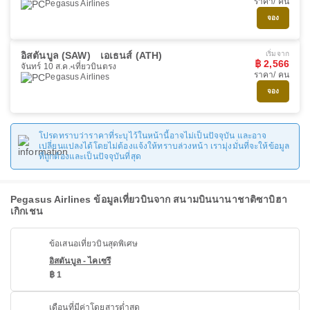
ราคา/ คน
Pegasus Airlines
จอง
อิสตันบูล (SAW)
เอเธนส์ (ATH)
เริ่มจาก
฿ 2,566
จันทร์ 10 ส.ค.
เที่ยวบินตรง
ราคา/ คน
Pegasus Airlines
จอง
โปรดทราบว่าราคาที่ระบุไว้ในหน้านี้อาจไม่เป็นปัจจุบัน และอาจ
เปลี่ยนแปลงได้โดยไม่ต้องแจ้งให้ทราบล่วงหน้า เรามุ่งมั่นที่จะให้ข้อมูล
ที่ถูกต้องและเป็นปัจจุบันที่สุด
Pegasus Airlines ข้อมูลเที่ยวบินจาก สนามบินนานาชาติซาบิฮา
เกิกเชน
ข้อเสนอเที่ยวบินสุดพิเศษ
อิสตันบูล - ไคเซรึ
฿ 1
เดือนที่มีค่าโดยสารต่ำสุด