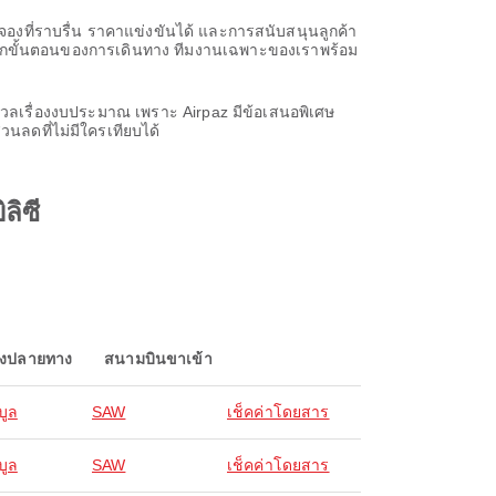
รจองที่ราบรื่น ราคาแข่งขันได้ และการสนับสนุนลูกค้า
นทุกขั้นตอนของการเดินทาง ทีมงานเฉพาะของเราพร้อม
กังวลเรื่องงบประมาณ เพราะ Airpaz มีข้อเสนอพิเศษ
วนลดที่ไม่มีใครเทียบได้
ลิซี
องปลายทาง
สนามบินขาเข้า
บูล
SAW
เช็คค่าโดยสาร
บูล
SAW
เช็คค่าโดยสาร