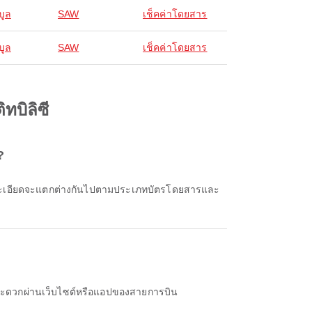
บูล
SAW
เช็คค่าโดยสาร
บูล
SAW
เช็คค่าโดยสาร
ทบิลิซี
?
่างสะดวกผ่านเว็บไซต์หรือแอปของสายการบิน