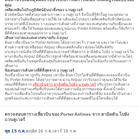
คุณ
เพลิดเพลินไปกับภูมิทัศน์อันน่าทึ่งของ แวนคูเวอร์
ด้วยทัศนียภาพที่สวยงามตระการตา แวนคูเวอร์ จึงเป็นที่รู้จักในฐานะจุดหมาย
ปลายทางในฝันที่คุณสามารถใช้เวลาเดินเล่นไปรอบๆ เพลิดเพลินกับทิวทัศน์และ
บรรยากาศที่เงียบสงบ วางแผนการเดินทางที่ง่ายดายและสนุกสนานกับเพื่อนและ
ครอบครัว เพื่อให้วันหยุดของคุณสมบูรณ์แบบ Porter Airlines พร้อมที่จะให้บริการ
ที่ดีที่สุดและพาคุณออกจาก แวนคูเวอร์
เดินทางง่ายและสะดวกสบายกับ Airpaz
ค้นหาเที่ยวบินจาก Porter Airlines ได้อย่างรวดเร็ว ง่ายดาย และราคาไม่แพง
ด้วยความช่วยเหลือของ Airpaz เพียงแค่คลิกเดียว คุณจะได้สัมผัสกับ
ประสบการณ์เที่ยวบินที่ดีที่สุดและน่าจดจำที่สุดจาก ฮามิลตัน ไปยัง แวนคูเวอร์ ใน
ทางกลับกัน Airpaz มีทีมบริการลูกค้าที่พร้อมช่วยเหลือคุณเสมอหากมีคำถามใดๆ
เพลิดเพลินกับวันหยุดที่แสนสุขกับครอบครัวของคุณโดยไม่ต้องกังวลกับแผนการ
เดินทาง
ข้อเสนอการเดินทางที่ดีที่สุดจาก แวนคูเวอร์
รับเที่ยวบินราคาถูกกับ Airpaz เท่านั้น ค้นหาโปรโมชั่นที่ดีที่สุดและจองเที่ยวบิน
กับ Porter Airlines ได้อย่างง่ายดาย ผ่าน Airpaz เรารับรองว่าคุณจะได้รับข้อ
เสนอที่ดีที่สุดจาก
เที่ยวบินจาก ฮามิลตัน ไปยัง แวนคูเวอร์
ปรับปรุงการเดินทาง
ของคุณด้วยส่วนเสริมที่ปรับแต่งได้ตามความต้องการของคุณ ตั้งแต่น้ำหนัก
สัมภาระเพิ่มเติมไปจนถึงอาหารบนเครื่องบินและการเลือกที่นั่ง จองเที่ยวบินราคา
ถูกพร้อมประสบการณ์การเดินทางที่ดีที่สุดและส่วนลดที่ไม่มีใครเทียบได้
ตรวจสอบตารางเที่ยวบินของ Porter Airlines จาก ฮามิลตัน ไปยัง
แวนคูเวอร์
พุธ 15 ก.ค.
พฤหัส 16 ก.ค.
เสาร์ 18 ก.ค.