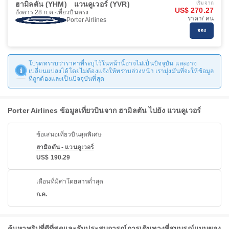
ฮามิลตัน (YHM)
แวนคูเวอร์ (YVR)
เริ่มจาก
US$ 270.27
อังคาร 28 ก.ค.
เที่ยวบินตรง
ราคา/ คน
Porter Airlines
จอง
โปรดทราบว่าราคาที่ระบุไว้ในหน้านี้อาจไม่เป็นปัจจุบัน และอาจ
เปลี่ยนแปลงได้โดยไม่ต้องแจ้งให้ทราบล่วงหน้า เรามุ่งมั่นที่จะให้ข้อมูล
ที่ถูกต้องและเป็นปัจจุบันที่สุด
Porter Airlines ข้อมูลเที่ยวบินจาก ฮามิลตัน ไปยัง แวนคูเวอร์
ข้อเสนอเที่ยวบินสุดพิเศษ
ฮามิลตัน - แวนคูเวอร์
US$ 190.29
เดือนที่มีค่าโดยสารต่ำสุด
ก.ค.
ค้นหาทริปที่ดีที่สุดและรับประสบการณ์การเดินทางที่สมบูรณ์แบบของ