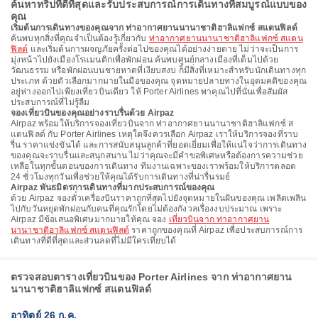
ค้นหาทริปที่ดีที่สุดและรับประสบการณ์การเดินทางที่สมบูรณ์แบบของ
คุณ
เริ่มต้นการเดินทางของคุณจาก ท่าอากาศยานนานาชาติฮาลิแฟกซ์ สแตนฟิลด์
ค้นพบทุกสิ่งที่คุณจำเป็นต้องรู้เกี่ยวกับ
ท่าอากาศยานนานาชาติฮาลิแฟกซ์ สแตน
ฟิลด์
และเริ่มต้นการผจญภัยครั้งต่อไปของคุณได้อย่างง่ายดาย ไม่ว่าจะเป็นการ
มุ่งหน้าไปยังเมืองโรแมนติกเพื่อพักผ่อน ค้นพบศูนย์กลางเมืองที่เต็มไปด้วย
วัฒนธรรม หรือพักผ่อนบนชายหาดที่เงียบสงบ ก็มีสิ่งที่เหมาะสำหรับนักเดินทางทุก
ประเภท ด้วยตัวเลือกมากมายในมือของคุณ จุดหมายปลายทางในอุดมคติของคุณ
อยู่ห่างออกไปเพียงเที่ยวบินเดียว ให้ Porter Airlines พาคุณไปที่นั่นเพื่อสัมผัส
ประสบการณ์ที่ไม่รู้ลืม
จองเที่ยวบินของคุณอย่างราบรื่นด้วย Airpaz
Airpaz พร้อมให้บริการจองเที่ยวบินจาก ท่าอากาศยานนานาชาติฮาลิแฟกซ์ ส
แตนฟิลด์ กับ Porter Airlines เหตุใดจึงควรเลือก Airpaz เราให้บริการจองที่ราบ
รื่น ราคาแข่งขันได้ และการสนับสนุนลูกค้าที่ยอดเยี่ยมเพื่อให้แน่ใจว่าการเดินทาง
ของคุณจะราบรื่นและสนุกสนาน ไม่ว่าคุณจะมีคำขอพิเศษหรือต้องการความช่วย
เหลือในทุกขั้นตอนของการเดินทาง ทีมงานเฉพาะของเราพร้อมให้บริการตลอด
24 ชั่วโมงทุกวันเพื่อช่วยให้คุณได้รับการเดินทางที่น่ารื่นรมย์
Airpaz พันธมิตรการเดินทางที่มากประสบการณ์ของคุณ
ด้วย Airpaz จองตั๋วเครื่องบินราคาถูกที่สุดไปยังจุดหมายในฝันของคุณ เพลิดเพลิน
ไปกับวันหยุดพักผ่อนกับคนที่คุณรักโดยไม่ต้องกังวลเรื่องงบประมาณ เพราะ
Airpaz มีข้อเสนอพิเศษมากมายให้คุณ จอง
เที่ยวบินจาก ท่าอากาศยาน
นานาชาติฮาลิแฟกซ์ สแตนฟิลด์
ราคาถูกของคุณที่ Airpaz เพื่อประสบการณ์การ
เดินทางที่ดีที่สุดและส่วนลดที่ไม่มีใครเทียบได้
ตรวจสอบตารางเที่ยวบินของ Porter Airlines จาก ท่าอากาศยาน
นานาชาติฮาลิแฟกซ์ สแตนฟิลด์
อาทิตย์ 26 ก.ค.