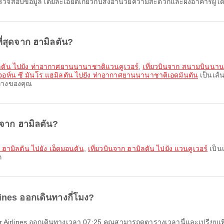
สอบข้อมูลโดยละเอียดเกี่ยวกับสิ่งอำนวยความสะดวกและผังอาคารผู้โด
ี่สุดจาก ฮามิลตัน?
ิลตัน ไปยัง ท่าอากาศยานนานาชาติแวนคูเวอร์
,
เที่ยวบินจาก สนามบินนาน
อห์น ซี มันโร แฮมิลตัน ไปยัง ท่าอากาศยานนานาชาติเอดมันตัน
เป็นเส้
นทางของคุณ
ดจาก ฮามิลตัน?
ก ฮามิลตัน ไปยัง เอ็ดมอนตัน
,
เที่ยวบินจาก ฮามิลตัน ไปยัง แวนคูเวอร์
เป็นเ
ก
lines ออกเดินทางกี่โมง?
rter Airlines ออกเดินทางเวลา 07:25 คุณสามารถดูตารางเวลานี้และเปรียบเทีย