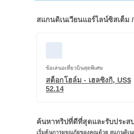
สแกนดิเนเวียนแอร์ไลน์ซิสเต็ม 
ข้อเสนอเที่ยวบินสุดพิเศษ
สต็อกโฮล์ม - เฮลซิงกิ, US$
52.14
ค้นหาทริปที่ดีที่สุดและรับปร
เริ่มต้นการผจญภัยของคุณด้วย สแกนดิเนเว