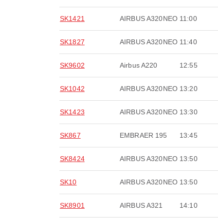
SK1421
AIRBUS A320NEO
11:00
SK1827
AIRBUS A320NEO
11:40
SK9602
Airbus A220
12:55
SK1042
AIRBUS A320NEO
13:20
SK1423
AIRBUS A320NEO
13:30
SK867
EMBRAER 195
13:45
SK8424
AIRBUS A320NEO
13:50
SK10
AIRBUS A320NEO
13:50
SK8901
AIRBUS A321
14:10