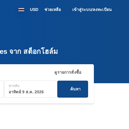
USD
ช่วยเหลือ
เข้าสู่ระบบ/ลงทะเบียน
ines จาก สต็อกโฮล์ม
ดูรายการสั่งซื้อ
ขากลับ
ค้นหา
อาทิตย์ 9 ส.ค. 2026