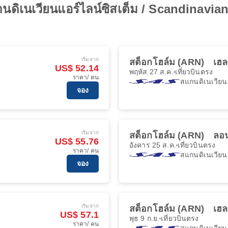
ดิเนเวียนแอร์ไลน์ซิสเต็ม / Scandinavian A
เริ่มจาก
สต็อกโฮล์ม (ARN)
เฮล
US$ 52.14
พฤหัส 27 ส.ค.
เที่ยวบินตรง
ราคา/ คน
สแกนดิเนเวียนแ
จอง
เริ่มจาก
สต็อกโฮล์ม (ARN)
ลอ
US$ 55.76
อังคาร 25 ส.ค.
เที่ยวบินตรง
ราคา/ คน
สแกนดิเนเวียนแ
จอง
เริ่มจาก
สต็อกโฮล์ม (ARN)
เฮล
US$ 57.1
พุธ 9 ก.ย.
เที่ยวบินตรง
ราคา/ คน
สแกนดิเนเวียนแ