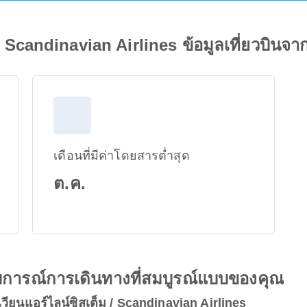
/ Scandinavian Airlines ข้อมูลเที่ยวบินจา
เดือนที่มีค่าโดยสารต่ำสุด
ต.ค.
ะสบการณ์การเดินทางที่สมบูรณ์แบบของคุณ
ียนแอร์ไลน์ซิสเต็ม / Scandinavian Airlines