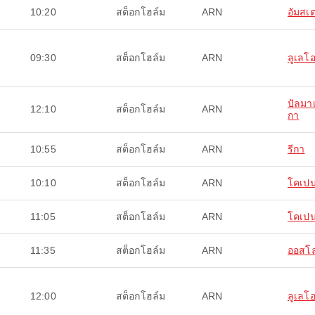
10:20
สต็อกโฮล์ม
ARN
อัมสเต
09:30
สต็อกโฮล์ม
ARN
ลูเลโ
ปัลมา
12:10
สต็อกโฮล์ม
ARN
กา
10:55
สต็อกโฮล์ม
ARN
รีกา
10:10
สต็อกโฮล์ม
ARN
โคเป
11:05
สต็อกโฮล์ม
ARN
โคเป
11:35
สต็อกโฮล์ม
ARN
ออสโ
12:00
สต็อกโฮล์ม
ARN
ลูเลโ