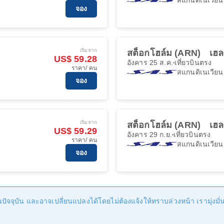
จอง
เริ่มจาก
สต็อกโฮล์ม (ARN)
เฮล
US$ 59.28
อังคาร 25 ส.ค.
เที่ยวบินตรง
ราคา/ คน
สแกนดิเนเวียนแ
จอง
เริ่มจาก
สต็อกโฮล์ม (ARN)
เฮล
US$ 59.29
อังคาร 29 ก.ย.
เที่ยวบินตรง
ราคา/ คน
สแกนดิเนเวียนแ
จอง
ัจจุบัน และอาจเปลี่ยนแปลงได้โดยไม่ต้องแจ้งให้ทราบล่วงหน้า เรามุ่งมั่นที