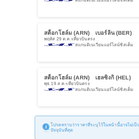
สต็อกโฮล์ม (ARN)
เบอร์ลิน (BER)
พฤหัส 29 ต.ค.
เที่ยวบินตรง
สแกนดิเนเวียนแอร์ไลน์ซิสเต็ม
สต็อกโฮล์ม (ARN)
เฮลซิงกิ (HEL)
พุธ 19 ส.ค.
เที่ยวบินตรง
สแกนดิเนเวียนแอร์ไลน์ซิสเต็ม
โปรดทราบว่าราคาที่ระบุไว้ในหน้านี้อาจไม่เป็นป
ปัจจุบันที่สุด