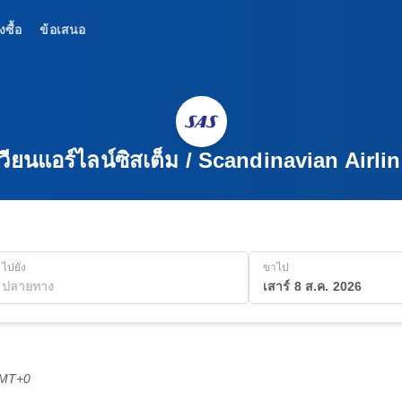
งซื้อ
ข้อเสนอ
เวียนแอร์ไลน์ซิสเต็ม / Scandinavian Airl
ไปยัง
ขาไป
เสาร์ 8 ส.ค. 2026
GMT+0