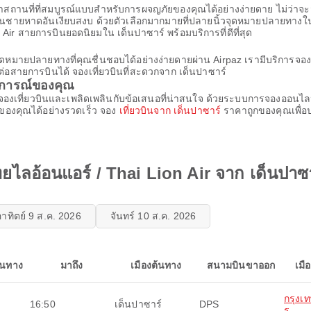
สถานที่ที่สมบูรณ์แบบสําหรับการผจญภัยของคุณได้อย่างง่ายดาย ไม่ว่าจะม
อนบนชายหาดอันเงียบสงบ ด้วยตัวเลือกมากมายที่ปลายนิ้วจุดหมายปลายทางในอุ
Air สายการบินยอดนิยมใน เด็นปาซาร์ พร้อมบริการที่ดีที่สุด
ังจุดหมายปลายทางที่คุณชื่นชอบได้อย่างง่ายดายผ่าน Airpaz เรามีบริการ
่อสายการบินได้ จองเที่ยวบินที่สะดวกจาก เด็นปาซาร์
บการณ์ของคุณ
การจองเที่ยวบินและเพลิดเพลินกับข้อเสนอที่น่าสนใจ ด้วยระบบการจองออนไล
ของคุณได้อย่างรวดเร็ว จอง
เที่ยวบินจาก เด็นปาซาร์
ราคาถูกของคุณเพื่อป
ไลอ้อนแอร์ / Thai Lion Air จาก เด็นปาซา
อาทิตย์ 9 ส.ค. 2026
จันทร์ 10 ส.ค. 2026
ินทาง
มาถึง
เมืองต้นทาง
สนามบินขาออก
เมื
กรุงเ
16:50
เด็นปาซาร์
DPS
ร