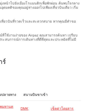
ุ่งหน้าไปยังเมืองโรแมนติกเพื่อพักผ่อน ค้นพบใจกลาง
ดมคติของคุณอยู่ห่างออกไปเพียงเที่ยวบินเดียว เริ่ม
จองเที่ยวบินที่รวดเร็วและสะดวกสบาย หากคุณมีคำขอ
น์ที่ใช้งานง่ายของ Airpaz คุณสามารถค้นหา เปรียบ
ระสบการณ์การเดินทางที่ดีที่สุดและประหยัดที่ไม่มี
ร์
องปลายทาง
สนามบินขาเข้า
ทพมหานค
DMK
เช็คค่าโดยสาร