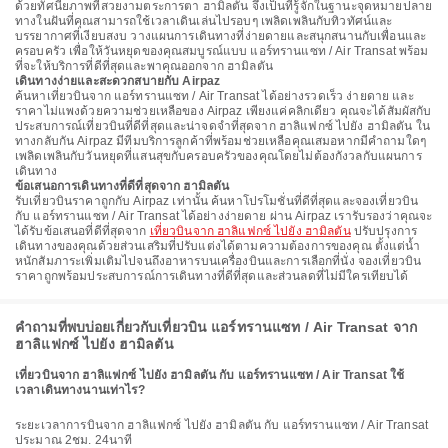
ด้วยทัศนียภาพที่สวยงามตระการตา ฮามิลตัน จึงเป็นที่รู้จักในฐานะจุดหมายปลาย
ทางในฝันที่คุณสามารถใช้เวลาเดินเล่นไปรอบๆ เพลิดเพลินกับทิวทัศน์และ
บรรยากาศที่เงียบสงบ วางแผนการเดินทางที่ง่ายดายและสนุกสนานกับเพื่อนและ
ครอบครัว เพื่อให้วันหยุดของคุณสมบูรณ์แบบ แอร์ทรานแซท / Air Transat พร้อม
ที่จะให้บริการที่ดีที่สุดและพาคุณออกจาก ฮามิลตัน
เดินทางง่ายและสะดวกสบายกับ Airpaz
ค้นหาเที่ยวบินจาก แอร์ทรานแซท / Air Transat ได้อย่างรวดเร็ว ง่ายดาย และ
ราคาไม่แพงด้วยความช่วยเหลือของ Airpaz เพียงแค่คลิกเดียว คุณจะได้สัมผัสกับ
ประสบการณ์เที่ยวบินที่ดีที่สุดและน่าจดจำที่สุดจาก ฮาลิแฟกซ์ ไปยัง ฮามิลตัน ใน
ทางกลับกัน Airpaz มีทีมบริการลูกค้าที่พร้อมช่วยเหลือคุณเสมอหากมีคำถามใดๆ
เพลิดเพลินกับวันหยุดที่แสนสุขกับครอบครัวของคุณโดยไม่ต้องกังวลกับแผนการ
เดินทาง
ข้อเสนอการเดินทางที่ดีที่สุดจาก ฮามิลตัน
รับเที่ยวบินราคาถูกกับ Airpaz เท่านั้น ค้นหาโปรโมชั่นที่ดีที่สุดและจองเที่ยวบิน
กับ แอร์ทรานแซท / Air Transat ได้อย่างง่ายดาย ผ่าน Airpaz เรารับรองว่าคุณจะ
ได้รับข้อเสนอที่ดีที่สุดจาก
เที่ยวบินจาก ฮาลิแฟกซ์ ไปยัง ฮามิลตัน
ปรับปรุงการ
เดินทางของคุณด้วยส่วนเสริมที่ปรับแต่งได้ตามความต้องการของคุณ ตั้งแต่น้ำ
หนักสัมภาระเพิ่มเติมไปจนถึงอาหารบนเครื่องบินและการเลือกที่นั่ง จองเที่ยวบิน
ราคาถูกพร้อมประสบการณ์การเดินทางที่ดีที่สุดและส่วนลดที่ไม่มีใครเทียบได้
คำถามที่พบบ่อยเกี่ยวกับเที่ยวบิน แอร์ทรานแซท / Air Transat จาก
ฮาลิแฟกซ์ ไปยัง ฮามิลตัน
เที่ยวบินจาก ฮาลิแฟกซ์ ไปยัง ฮามิลตัน กับ แอร์ทรานแซท / Air Transat ใช้
เวลาเดินทางนานเท่าไร?
ระยะเวลาการบินจาก ฮาลิแฟกซ์ ไปยัง ฮามิลตัน กับ แอร์ทรานแซท / Air Transat
ประมาณ 2ชม. 24นาที