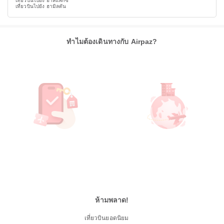
เที่ยวบินไปยัง ฮาลิแฟกซ์
เที่ยวบินไปยัง ฮามิลตัน
ทำไมต้องเดินทางกับ Airpaz?
ห้ามพลาด!
เที่ยวบินยอดนิยม