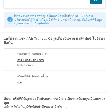
จอง
โปรดทราบว่าราคาที่ระบุไว้ในหน้านี้อาจไม่เป็นปัจจุบัน และอาจ
เปลี่ยนแปลงได้โดยไม่ต้องแจ้งให้ทราบล่วงหน้า เรามุ่งมั่นที่จะให้ข้อมูล
ที่ถูกต้องและเป็นปัจจุบันที่สุด
แอร์ทรานแซท / Air Transat ข้อมูลเที่ยวบินจาก ฮาลิแฟกซ์ ไปยัง ฮา
มิลตัน
ข้อเสนอเที่ยวบินสุดพิเศษ
ฮาลิแฟกซ์ - ฮามิลตัน
US$ 120.22
เดือนที่มีค่าโดยสารต่ำสุด
ก.ค.
ค้นหาทริปที่ดีที่สุดและรับประสบการณ์การเดินทางที่สมบูรณ์แบบของ
คุณ
เพลิดเพลินไปกับภูมิทัศน์อันน่าทึ่งของ ฮามิลตัน