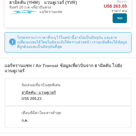
ฮามิลตัน (YHM)
แวนคูเวอร์ (YVR)
เริ่มจาก
US$ 263.05
จันทร์ 20 ก.ค.
เที่ยวบินตรง
ราคา/ คน
แอร์ทรานแซท
จอง
โปรดทราบว่าราคาที่ระบุไว้ในหน้านี้อาจไม่เป็นปัจจุบัน และอาจ
เปลี่ยนแปลงได้โดยไม่ต้องแจ้งให้ทราบล่วงหน้า เรามุ่งมั่นที่จะให้ข้อมูล
ที่ถูกต้องและเป็นปัจจุบันที่สุด
แอร์ทรานแซท / Air Transat ข้อมูลเที่ยวบินจาก ฮามิลตัน ไปยัง
แวนคูเวอร์
ข้อเสนอเที่ยวบินสุดพิเศษ
ฮามิลตัน - แวนคูเวอร์
US$ 206.23
เดือนที่มีค่าโดยสารต่ำสุด
ก.ค.