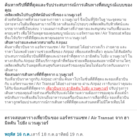
ค้นหาทริปที่ดีที่สุดและรับประสบการณ์การเดินทางที่สมบูรณ์แบบของ
คุณ
เพลิดเพลินไปกับภูมิทัศน์อันน่าทึ่งของ แวนคูเวอร์
ด้วยทัศนียภาพที่สวยงามตระการตา แวนคูเวอร์ จึงเป็นที่รู้จักในฐานะจุดหมาย
ปลายทางในฝันที่คุณสามารถใช้เวลาเดินเล่นไปรอบๆ เพลิดเพลินกับทิวทัศน์และ
บรรยากาศที่เงียบสงบ วางแผนการเดินทางที่ง่ายดายและสนุกสนานกับเพื่อนและ
ครอบครัว เพื่อให้วันหยุดของคุณสมบูรณ์แบบ แอร์ทรานแซท / Air Transat พร้อม
ที่จะให้บริการที่ดีที่สุดและพาคุณออกจาก แวนคูเวอร์
เดินทางง่ายและสะดวกสบายกับ Airpaz
ค้นหาเที่ยวบินจาก แอร์ทรานแซท / Air Transat ได้อย่างรวดเร็ว ง่ายดาย และ
ราคาไม่แพงด้วยความช่วยเหลือของ Airpaz เพียงแค่คลิกเดียว คุณจะได้สัมผัสกับ
ประสบการณ์เที่ยวบินที่ดีที่สุดและน่าจดจำที่สุดจาก ฮามิลตัน ไปยัง แวนคูเวอร์ ใน
ทางกลับกัน Airpaz มีทีมบริการลูกค้าที่พร้อมช่วยเหลือคุณเสมอหากมีคำถามใดๆ
เพลิดเพลินกับวันหยุดที่แสนสุขกับครอบครัวของคุณโดยไม่ต้องกังวลกับแผนการ
เดินทาง
ข้อเสนอการเดินทางที่ดีที่สุดจาก แวนคูเวอร์
รับเที่ยวบินราคาถูกกับ Airpaz เท่านั้น ค้นหาโปรโมชั่นที่ดีที่สุดและจองเที่ยวบิน
กับ แอร์ทรานแซท / Air Transat ได้อย่างง่ายดาย ผ่าน Airpaz เรารับรองว่าคุณจะ
ได้รับข้อเสนอที่ดีที่สุดจาก
เที่ยวบินจาก ฮามิลตัน ไปยัง แวนคูเวอร์
ปรับปรุงการ
เดินทางของคุณด้วยส่วนเสริมที่ปรับแต่งได้ตามความต้องการของคุณ ตั้งแต่น้ำ
หนักสัมภาระเพิ่มเติมไปจนถึงอาหารบนเครื่องบินและการเลือกที่นั่ง จองเที่ยวบิน
ราคาถูกพร้อมประสบการณ์การเดินทางที่ดีที่สุดและส่วนลดที่ไม่มีใครเทียบได้
ตรวจสอบตารางเที่ยวบินของ แอร์ทรานแซท / Air Transat จาก ฮา
มิลตัน ไปยัง แวนคูเวอร์
พฤหัส 16 ก.ค.
เสาร์ 18 ก.ค.
อาทิตย์ 19 ก.ค.