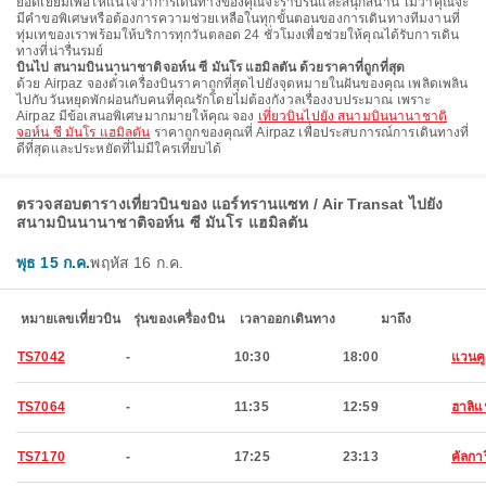
ยอดเยี่ยมเพื่อให้แน่ใจว่าการเดินทางของคุณจะราบรื่นและสนุกสนาน ไม่ว่าคุณจะ
มีคําขอพิเศษหรือต้องการความช่วยเหลือในทุกขั้นตอนของการเดินทางทีมงานที่
ทุ่มเทของเราพร้อมให้บริการทุกวันตลอด 24 ชั่วโมงเพื่อช่วยให้คุณได้รับการเดิน
ทางที่น่ารื่นรมย์
บินไป สนามบินนานาชาติจอห์น ซี มันโร แฮมิลตัน ด้วยราคาที่ถูกที่สุด
ด้วย Airpaz จองตั๋วเครื่องบินราคาถูกที่สุดไปยังจุดหมายในฝันของคุณ เพลิดเพลิน
ไปกับวันหยุดพักผ่อนกับคนที่คุณรักโดยไม่ต้องกังวลเรื่องงบประมาณ เพราะ
Airpaz มีข้อเสนอพิเศษมากมายให้คุณ จอง
เที่ยวบินไปยัง สนามบินนานาชาติ
จอห์น ซี มันโร แฮมิลตัน
ราคาถูกของคุณที่ Airpaz เพื่อประสบการณ์การเดินทางที่
ดีที่สุดและประหยัดที่ไม่มีใครเทียบได้
ตรวจสอบตารางเที่ยวบินของ แอร์ทรานแซท / Air Transat ไปยัง
สนามบินนานาชาติจอห์น ซี มันโร แฮมิลตัน
พุธ 15 ก.ค.
พฤหัส 16 ก.ค.
หมายเลขเที่ยวบิน
รุ่นของเครื่องบิน
เวลาออกเดินทาง
มาถึง
TS7042
-
10:30
18:00
แวนคู
TS7064
-
11:35
12:59
ฮาลิแ
TS7170
-
17:25
23:13
คัลการ