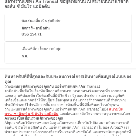
แอร์ทรานแซท / Air Transat ข้อมูลเที่ยวบินไป สนามบินนานาชาติ
จอห์น ซี มันโร แฮมิลตัน
ข้อเสนอเที่ยวบินสุดพิเศษ
คัลการี - ฮามิลตัน
US$ 154.71
เดือนที่มีค่าโดยสารต่ำสุด
ก.ค.
ค้นหาทริปที่ดีที่สุดและรับประสบการณ์การเดินทางที่สมบูรณ์แบบของ
คุณ
วางแผนการเดินทางของคุณกับ แอร์ทรานแซท / Air Transat
ฮามิลตัน ขึ้นชื่อในเรื่องทัศนียภาพที่สวยงาม มรดกทางวัฒนธรรมที่หลากหลาย
และสถานที่ท่องเที่ยวในท้องถิ่นที่มีชีวิตชีวา จึงมอบประสบการณ์การผจญภัยที่
เหลือเชื่อและน่าจดจำให้กับผู้มาเยือนทุกคน ตั้งแต่การสำรวจสถานที่สำคัญทาง
ประวัติศาสตร์ไปจนถึงการลิ้มลองอาหารท้องถิ่น ที่นี่มีสิ่งที่ตอบโจทย์ทุกคน
วางแผนการเดินทางของคุณกับ แอร์ทรานแซท / Air Transat ไปยัง
สนามบิน
นานาชาติจอห์น ซี มันโร แฮมิลตัน
และผ่อนคลายจิตใจจากความวุ่นวายของโลก
Airpaz เป็นเพื่อนร่วมเดินทางของคุณ
Airpaz พร้อมให้ความช่วยเหลือคุณในการจองเที่ยวบินไปยัง สนามบินนานาชาติ
จอห์น ซี มันโร แฮมิลตัน กับ แอร์ทรานแซท / Air Transat ทําไมต้อง Airpaz? เรา
นําเสนอประสบการณ์การจองที่ราบรื่น ราคาที่แข่งขันได้ และการสนับสนุนลูกค้าที่