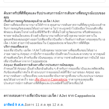
ค้นหาทริปที่ดีที่สุดและรับประสบการณ์การเดินทางที่สมบูรณ์แบบของ
คุณ
เริ่มต้นการผจญภัยของคุณด้วย เอเจ็ต / AJet
มีสถานที่ท่องเที่ยวมากมายให้สํารวจ คุณสามารถค้นหาสถานที่ที่สมบูรณ์แบบสําห
รับการผจญภัยของคุณได้อย่างง่ายดาย ไม่ว่าจะมุ่งหน้าไปยังเมืองโรแมนติกเพื่อ
พักผ่อน ค้นพบใจกลางเมืองที่มีชีวิตชีวาที่เต็มไปด้วยวัฒนธรรม หรือพักผ่อนบน
ชายหาดอันเงียบสงบ ด้วยตัวเลือกมากมายที่ปลายนิ้วจุดหมายปลายทางใน
อุดมคติของคุณอยู่ห่างออกไปเพียงเที่ยวบินเดียว เริ่มต้นการเดินทางของคุณกับ เอ
เจ็ต / AJet สายการบินยอดนิยมใน Cappadocia พร้อมบริการที่ดีที่สุด
บริการจองที่สะดวก
จองเที่ยวบินกับ เอเจ็ต / AJet ไปยังจุดหมายปลายทางที่คุณชื่นชอบได้อย่าง
ง่ายดายผ่าน Airpaz เรามีบริการจองเที่ยวบินที่รวดเร็วและสะดวกสบาย หากคุณมี
คำขอพิเศษใดๆ สำหรับเที่ยวบินของคุณ เราสามารถช่วยติดต่อสายการบินได้ จอง
เที่ยวบินที่สะดวกจาก Cappadocia
Airpaz พันธมิตรการเดินทางที่มากประสบการณ์ของคุณ
กําหนดให้ Airpaz เป็นตัวเลือกอันดับต้น ๆ สําหรับการจองเที่ยวบินและเพลิดเพลิน
กับข้อเสนอที่น่าสนใจ ด้วยระบบการจองออนไลน์ที่ใช้งานง่ายของ Airpaz คุณ
สามารถค้นหา เปรียบเทียบ และจองเที่ยวบินราคาถูกที่เหมาะกับงบประมาณของ
คุณได้อย่างรวดเร็ว จอง
เที่ยวบินจาก Cappadocia
ราคาถูกของคุณเพื่อ
ประสบการณ์การเดินทางที่ดีที่สุดและประหยัดที่ไม่มีใครเทียบได้
ตรวจสอบตารางเที่ยวบินของ เอเจ็ต / AJet จาก Cappadocia
อาทิตย์ 9 ส.ค.
อังคาร 11 ส.ค.
พุธ 12 ส.ค.