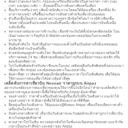
ค้นหาง่ายและรวดเร็ว: กรองและเปรียบเทียบเที่ยวบินตามราคา เวลา ระยะ
เวลา และจุดแวะพัก — ทั้งหมดนี้ในการค้นหาเพียงครั้งเดียว
ซื้อบริการเสริมง่ายๆ: เพิ่มน้ำหนักสัมภาระโหลดใต้ท้องเครื่อง เลือกที่นั่ง สั่ง
อาหารล่วงหน้า หรือซื้อประกันการเดินทางสำหรับเที่ยวบินของคุณ
ตัวเลือกชั้นโดยสาร: มองหาความหรูหราอีกนิดใช่ไหม? เรามีตัวเลือกชั้น
โดยสารตั้งแต่ชั้นประหยัดไปจนถึงชั้นหนึ่ง เพื่อประสบการณ์การบินที่เหนือ
ระดับยิ่งขึ้น
หลากหลายช่องทางการชำระเงิน: เลือกชำระเงินได้ทั้งบัตรเครดิต/เดบิต โอน
เงินผ่านธนาคาร PayPal E-Wallet และช่องทางยอดนิยมในประเทศอีก
มากมาย
ยืนยันตั๋วทันใจ: รับคำยืนยันการจองและตั๋วเครื่องบินส่งตรงถึงอีเมลของคุณ
ทันทีหลังชำระเงินเสร็จสิ้น
ฝ่ายสนับสนุนลูกค้าระดับโลก: ทีมสนับสนุนลูกค้าหลายภาษาของเราพร้อมให้
บริการตลอด 24 ชม. เพื่อช่วยเหลือคุณในการปรับเปลี่ยนการจอง ยกเลิก หรือ
ตอบข้อสงสัยต่างๆ
โปรโมชั่นพิเศษสำหรับสมาชิกและในแอป: เพลิดเพลินกับดีลพิเศษที่ออกแบบมา
เพื่อสมาชิก Airpaz และข้อเสนอเฉพาะในแอปเท่านั้น
คุ้มค่าที่สุด: เราคัดสรรดีลสุดเอ็กซ์คลูซีฟและราคาโปรโมชั่นพิเศษ เพื่อให้คุณ
ใช้จ่ายงบการท่องเที่ยวได้อย่างคุ้มค่าที่สุด
เคล็ดลับการหาเที่ยวบิน Novoair ราคาถูกบน Airpaz
อยากประหยัดงบการท่องเที่ยวของคุณให้มากขึ้นไปอีกไหม? ทำตามเคล็ดลับการ
จองอย่างชาญฉลาดเหล่านี้เพื่อให้ทุกทริปกับ Airpaz คุ้มค่าที่สุด:
จองล่วงหน้า: ราคาตั๋วเครื่องบินมักจะสูงขึ้นเมื่อใกล้ถึงวันเดินทาง แนะนำให้
จองล่วงหน้า 4–8 สัปดาห์เพื่อให้ได้ดีลและราคาที่ดีที่สุด
ยืดหยุ่นเรื่องวันเดินทาง: ใช้มุมมองปฏิทินของ Airpaz เพื่อเปรียบเทียบราคาตั๋ว
เครื่องบินในวันต่างๆ
บินช่วงกลางสัปดาห์: เที่ยวบินวันอังคารและวันพุธมักจะมีราคาถูกกว่าเที่ยวบิน
ช่วงวันหยุดสุดสัปดาห์
ตามล่าหาโปรโมชั่น: ตรวจสอบรหัสโปรโมชั่นและข้อเสนอ Novoair แบบจำกัด
เวลาเป็นประจำที่หน้า และหน้า ของ Airpaz