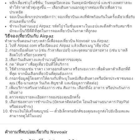
หลีกเลี่ยงช่วงไฮซีซั่น: วันหยุดปิดเทอม วันหยุดนักขัตฤกษ์ และช่วงเทศกาลจะ
ทำให้ราคาตั๋วพุ่งสูงขึ้น — เลือกเดินทางนอกฤดูกาลท่องเที่ยวเพื่อความ
ประหยัด
จองเป็นแพ็กเกจประหยัดกว่า: จองเที่ยวบินและที่พักพร้อมกันในครั้งเดียวเพื่อรับ
ส่วนลดที่มากขึ้น
ชำระเงินผ่านแอป Airpaz: รหัสโปรโมชั่นเฉพาะในแอปและดีลสำหรับสมาชิก
มักจะเป็นวิธีที่ดีที่สุดในการจองเที่ยวบินในราคาที่ถูกลง
วิธีจองเที่ยวบินกับ Airpaz
ทำตามขั้นตอนง่ายๆ เหล่านี้เพื่อจองเที่ยวบิน Novoair บน Airpaz:
ไปที่ Airpaz.com หรือเปิดแอป Airpaz แล้วเลือกเมนู "เที่ยวบิน"
กรอกเมืองต้นทาง (เช่น กัวลาลัมเปอร์) และจุดหมายปลายทาง (เช่น บาหลี
สิงคโปร์ หรือกรุงเทพฯ)
เลือกวันเดินทางและจำนวนผู้โดยสารของคุณ
กด "ค้นหา" เพื่อดูเที่ยวบินที่ให้บริการ
ใช้ตัวกรองเช่น ราคา เวลาออกเดินทาง หรือระยะเวลา เพื่อค้นหาตัวเลือกที่ดี
ที่สุด จากนั้นเลือกเที่ยวบินที่คุณต้องการ
กรอกข้อมูลผู้โดยสารให้ตรงกับที่ระบุในหนังสือเดินทางหรือบัตรประชาชนของ
คุณ (ชื่อ-นามสกุล วันเกิด สัญชาติ และข้อมูลการติดต่อ)
เพิ่มบริการเสริมหากต้องการ เช่น สัมภาระ เลือกที่นั่ง อาหาร หรือประกันการ
เดินทาง
ตรวจสอบรายละเอียดการจองของคุณอีกครั้ง
เลือกช่องทางการชำระเงิน (บัตรเครดิต/เดบิต โอนเงินผ่านธนาคาร PayPal
หรือผ่อนชำระ)
ชำระเงินให้เสร็จสมบูรณ์ — ตั๋วอิเล็กทรอนิกส์ของคุณจะถูกส่งไปยังอีเมลและ
สามารถดูได้ในแอป
คำถามที่พบบ่อยเกี่ยวกับ Novoair