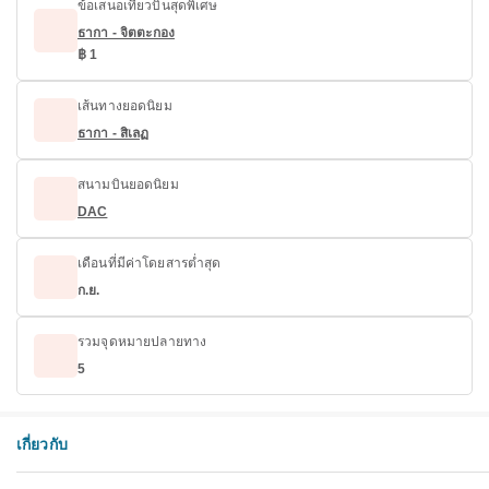
ข้อเสนอเที่ยวบินสุดพิเศษ
ธากา - จิตตะกอง
฿ 1
เส้นทางยอดนิยม
ธากา - สิเลฏ
สนามบินยอดนิยม
DAC
เดือนที่มีค่าโดยสารต่ำสุด
ก.ย.
รวมจุดหมายปลายทาง
5
เกี่ยวกับ