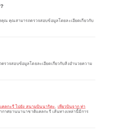
ี?
แคลกะรี ไปยัง สนามบินนาริตะ
,
เที่ยวบินจาก ท่า
าอากาศยานนานาชาติแคลกะรี เส้นทางเหล่านี้มีการ