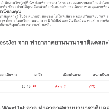
มีสำนักงานใหญ่อยู่ที่ CA ก่อนทำการจอง โปรดตรวจสอบรายละเอียดค่าโด
ั๋ว ซึ่งจะช่วยให้คุณเลือกตัวเลือกที่เหมาะกับการเดินทางของคุณมากที่สุ
ารณ์ของคุณ
ิแคลกะรี ไปยัง สนามบินอินชอน ได้ในที่เดียว พร้อมเปรียบเทียบวันที่ ร
ทาง ทั้งการโอนเงินผ่านธนาคาร E-Wallet และบัญชีเสมือน คุณสามารถจัดก
ใดก็ตามที่คุณต้องการความช่วยเหลือ
estJet จาก ท่าอากาศยานนานาชาติแคลกะร
ออกเดินทาง
มาถึง
เมืองต้นทาง
สนามบินข
18:45
+1d
คัลการี
YYC
วบิน WestJet จาก ท่าอากาศยานนานาชาติแค