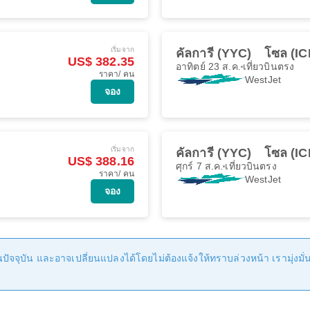
เริ่มจาก
คัลการี (YYC)
โซล (IC
US$ 382.35
อาทิตย์ 23 ส.ค.
เที่ยวบินตรง
ราคา/ คน
WestJet
จอง
เริ่มจาก
คัลการี (YYC)
โซล (IC
US$ 388.16
ศุกร์ 7 ส.ค.
เที่ยวบินตรง
ราคา/ คน
WestJet
จอง
ัจจุบัน และอาจเปลี่ยนแปลงได้โดยไม่ต้องแจ้งให้ทราบล่วงหน้า เรามุ่งมั่นที