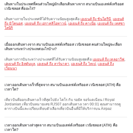
เส้นทางในประเทศที่คนส่วนใหญ่มักเลือกเดินทางจาก สนามบินเอเลฟต์เทริออส
เวนิเซลอส คืออะไร?
เส้นทางภายในประเทศที่ได้รับความนิยมสูงสุดคือ
เอเธนส์ ถึง ซันโดรีนี
,
เอเธนส์
ถึง มิโคนอส
,
เอเธนส์ ถึง เฮราคลิโอทาวน์
,
เอเธนส์ ถึง คาเนีย
,
เอเธนส์ ถึง เทสซา
โลนิกิ
เมื่อออกเดินทางจาก สนามบินเอเลฟต์เทริออส เวนิเซลอส คนส่วนใหญ่จะเลือก
เส้นทางระหว่างประเทศอะไรบ้าง?
เส้นทางการบินระหว่างประเทศที่ได้รับความนิยมสูงสุดคือ
เอเธนส์ ถึง เทลอาวีฟ
,
เอเธนส์ ถึง อิสตันบูล
,
เอเธนส์ ถึง ลาร์นาคา
,
เอเธนส์ ถึง ไทเป
,
เอเธนส์ ถึง
เวียนนา
เวลาออกเดินทางเร็วที่สุดจาก สนามบินเอเลฟต์เทริออส เวนิเซลอส (ATH) คือ
เวลาใด?
เที่ยวบินที่ออกเดินทางเร็วที่สุดไปยัง ไคโร กับ รอยัล จอร์แดเนียน / Royal
Jordanian เที่ยวบินหมายเลข RJ507 ออกเดินทางเวลา 00:01 คุณสามารถดู
ตารางบินนี้และเปรียบเทียบตัวเลือกเที่ยวบินอื่นที่มีให้บริการบน Airpaz
เวลาออกเดินทางล่าสุดจาก สนามบินเอเลฟต์เทริออส เวนิเซลอส (ATH) คือ
เวลาใด?