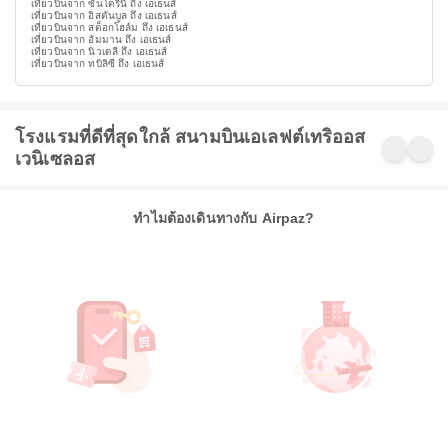
เที่ยวบินจาก ซันโดรีนี ถึง เอเธนส์
เที่ยวบินจาก อิสตันบูล ถึง เอเธนส์
เที่ยวบินจาก สต็อกโฮล์ม ถึง เอเธนส์
เที่ยวบินจาก อัมมาน ถึง เอเธนส์
เที่ยวบินจาก นิวเดลี ถึง เอเธนส์
เที่ยวบินจาก ทบิลิซี ถึง เอเธนส์
โรงแรมที่ดีที่สุดใกล้ สนามบินเอเลฟต์เทริออส
เวนิเซลอส
ทำไมต้องเดินทางกับ Airpaz?