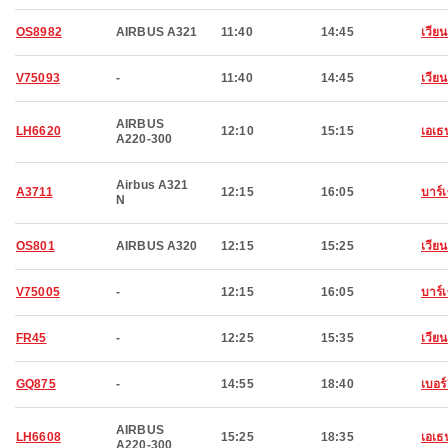
OS8982
AIRBUS A321
11:40
14:45
เวีย
V75093
-
11:40
14:45
เวีย
AIRBUS
LH6620
12:10
15:15
เอเธ
A220-300
Airbus A321
A3711
12:15
16:05
บาร์
N
OS801
AIRBUS A320
12:15
15:25
เวีย
V75005
-
12:15
16:05
บาร์
FR45
-
12:25
15:35
เวีย
GQ875
-
14:55
18:40
เบอร์
AIRBUS
LH6608
15:25
18:35
เอเธ
A220-300