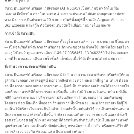
ทำความรู้จักกับ
สนามบินเอเลฟต์เทริออส เวนิเซลอส (ATH/LGAV) เป็นสนามบินหลักในเมือง
เอเธนส์ มีเที่ยวบิน ภายในประเทศ & ระหว่างประเทศ ไปยังหลายจุดหมายปลาย
ทาง มีสายการบินประมาณ 20 สายการบินที่ตั้งอยู่ที่นี่ รวมถึง Aegean Airlines
Sky Express และสกู๊ต ดังนั้นจึงมีเที่ยวบินให้เลือกมากมายในแต่ละวัน
การเข้าถึงสนามบิน
สนามบินเอเลฟต์เทริออส เวนิเซลอส ตั้งอยู่ใน เอเธนส์ ห่างจาก ประมาณ กิโลเมตร
— เป็นจุดเริ่มต้นที่สะดวกสำหรับการเดินทางของคุณ กำลังใช้แผนที่หรือแอปเรียก
รถอยู่ใช่ไหม? คุณสามารถค้นหาได้ที่ 37.9356467, 23.9462269 ไม่ว่าคุณจะมา
จากที่ไหน ลองออกเดินทางเร็วขึ้นสักเล็กน้อยเพื่อให้ถึงที่หมายได้อย่างสบาย ๆ
สิ่งอำนวยความสะดวกที่สนามบิน
สนามบินเอเลฟต์เทริออส เวนิเซลอส มีสิ่งอำนวยความสะดวกที่ครบครันเพื่อให้คุณ
รู้สึกสบายตลอดเวลาที่อยู่ที่นี่ นอกจากสิ่งอำนวยความสะดวกพื้นฐาน ได้แก่ ที่จอด
รถเพื่อความปลอดภัยของยานพาหนะ, ตู้เอทีเอ็มสำหรับถอนเงินสดได้อย่างรวดเร็ว
และร้านอาหารที่มีทั้งอาหารและเครื่องดื่ม แล้ว ยังมี โรงแรมในสนามบิน เอทีเอ็ม
คลินิกและร้านขายยา บริการแลกเปลี่ยนเงินตรา ร้านปลอดอากร ห้องรับรองผู้
โดยสาร ห้องเลี้ยงเด็ก ที่จอดรถ ร้านอาหาร พื้นที่รอคอย และบริการช่วยเหลือผู้ใช้
รถเข็น ให้บริการในสนามบินอีกด้วย สิ่งเหล่านี้รวมกันทำให้การเดินทางผ่านสนาม
บินสะดวกและน่าพึงพอใจยิ่งขึ้น กำลังวา งแผนเดินทางจาก สนามบินเอเลฟต์เทริ
ออส เวนิเซลอส อยู่ใช่ไหม? Airpaz มีดีลสุดพิเศษสำหรับเที่ยวบินไปยังปลายทางที่
คุณชื่นชอบ ไม่ว่าจะเป็นทริปพักผ่อนสั้นๆ, การเดินทางเพื่อธุรกิจ หรือสถานที่ใหม่ที่
อยากสำรวจ จองกับ Airpaz แล้วเดินทางอย่างคุ้มค่า