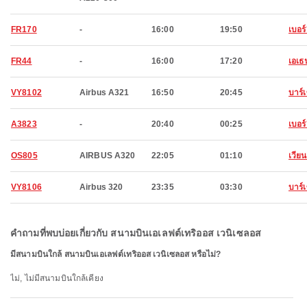
FR170
-
16:00
19:50
เบอร์
FR44
-
16:00
17:20
เอเธ
VY8102
Airbus A321
16:50
20:45
บาร์
A3823
-
20:40
00:25
เบอร์
OS805
AIRBUS A320
22:05
01:10
เวีย
VY8106
Airbus 320
23:35
03:30
บาร์
คำถามที่พบบ่อยเกี่ยวกับ สนามบินเอเลฟต์เทริออส เวนิเซลอส
มีสนามบินใกล้ สนามบินเอเลฟต์เทริออส เวนิเซลอส หรือไม่?
ไม่, ไม่มีสนามบินใกล้เคียง