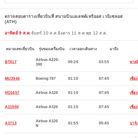
ตรวจสอบตารางเที่ยวบินที่ สนามบินเอเลฟต์เทริออส เวนิเซลอส
(ATH)
อาทิตย์ 9 ส.ค.
จันทร์ 10 ส.ค.
อังคาร 11 ส.ค.
พุธ 12 ส.ค.
หมายเลขเที่ยวบิน
รุ่นของเครื่องบิน
เวลาออกเดินทาง
มาถึง
Airbus A220-
BT817
00:20
03:55
ทาลล
300
MU3940
Boeing 787
01:10
07:45
เซี่ยง
HO1657
Airbus A320
01:10
07:45
เซี่ยง
A31900
Airbus A320
01:10
07:45
เซี่ยง
Airbus A320
A3713
01:55
05:45
บาร์
N