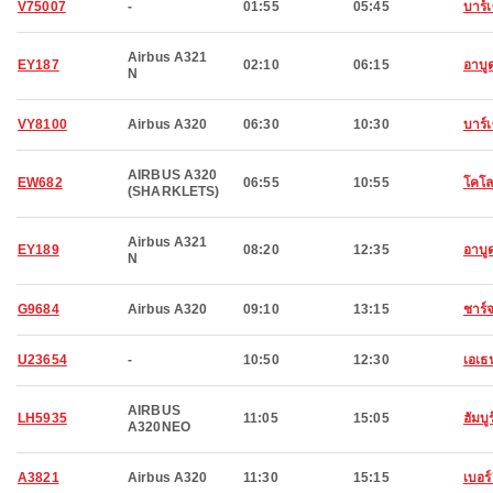
V75007
-
01:55
05:45
บาร์
Airbus A321
EY187
02:10
06:15
อาบู
N
VY8100
Airbus A320
06:30
10:30
บาร์
AIRBUS A320
EW682
06:55
10:55
โคโ
(SHARKLETS)
Airbus A321
EY189
08:20
12:35
อาบู
N
G9684
Airbus A320
09:10
13:15
ชาร์
U23654
-
10:50
12:30
เอเธ
AIRBUS
LH5935
11:05
15:05
ฮัมบู
A320NEO
A3821
Airbus A320
11:30
15:15
เบอร์