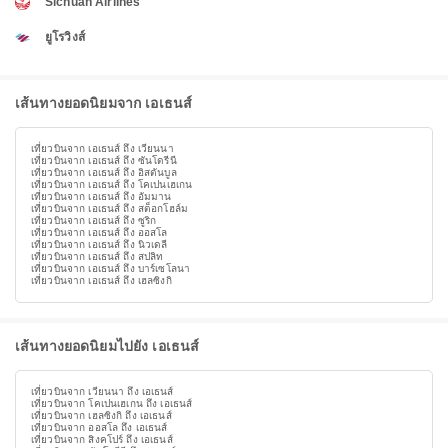
Sichuan Airlines
ยูโรวิงส์
เส้นทางยอดนิยมจาก เอเธนส์
เที่ยวบินจาก เอเธนส์ ถึง เวียนนา
เที่ยวบินจาก เอเธนส์ ถึง ซันโดรีนี
เที่ยวบินจาก เอเธนส์ ถึง อิสตันบูล
เที่ยวบินจาก เอเธนส์ ถึง โคเปนเฮเกน
เที่ยวบินจาก เอเธนส์ ถึง อัมมาน
เที่ยวบินจาก เอเธนส์ ถึง สต็อกโฮล์ม
เที่ยวบินจาก เอเธนส์ ถึง ซูริก
เที่ยวบินจาก เอเธนส์ ถึง ออสโล
เที่ยวบินจาก เอเธนส์ ถึง นิวเดลี
เที่ยวบินจาก เอเธนส์ ถึง สปลิท
เที่ยวบินจาก เอเธนส์ ถึง บาร์เซโลนา
เที่ยวบินจาก เอเธนส์ ถึง เฮลซิงกิ
เส้นทางยอดนิยมไปยัง เอเธนส์
เที่ยวบินจาก เวียนนา ถึง เอเธนส์
เที่ยวบินจาก โคเปนเฮเกน ถึง เอเธนส์
เที่ยวบินจาก เฮลซิงกิ ถึง เอเธนส์
เที่ยวบินจาก ออสโล ถึง เอเธนส์
เที่ยวบินจาก สิงคโปร์ ถึง เอเธนส์