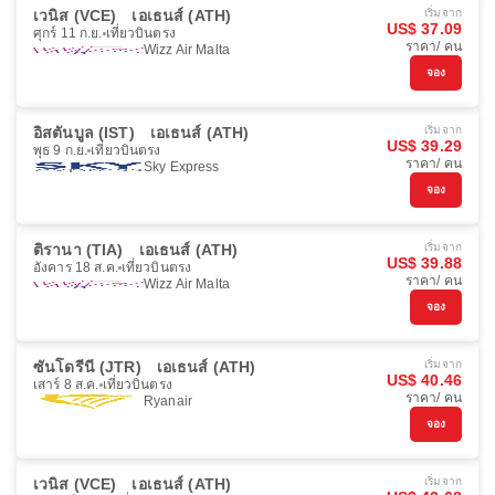
เวนิส (VCE)
เอเธนส์ (ATH)
เริ่มจาก
US$ 37.09
ศุกร์ 11 ก.ย.
เที่ยวบินตรง
ราคา/ คน
Wizz Air Malta
จอง
อิสตันบูล (IST)
เอเธนส์ (ATH)
เริ่มจาก
US$ 39.29
พุธ 9 ก.ย.
เที่ยวบินตรง
ราคา/ คน
Sky Express
จอง
ติรานา (TIA)
เอเธนส์ (ATH)
เริ่มจาก
US$ 39.88
อังคาร 18 ส.ค.
เที่ยวบินตรง
ราคา/ คน
Wizz Air Malta
จอง
ซันโดรีนี (JTR)
เอเธนส์ (ATH)
เริ่มจาก
US$ 40.46
เสาร์ 8 ส.ค.
เที่ยวบินตรง
ราคา/ คน
Ryanair
จอง
เวนิส (VCE)
เอเธนส์ (ATH)
เริ่มจาก