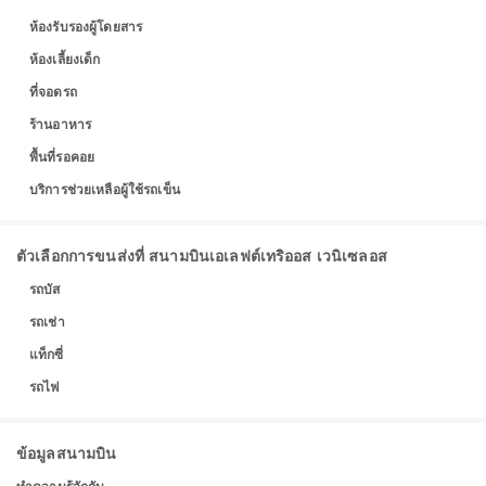
ห้องรับรองผู้โดยสาร
ห้องเลี้ยงเด็ก
ที่จอดรถ
ร้านอาหาร
พื้นที่รอคอย
บริการช่วยเหลือผู้ใช้รถเข็น
ตัวเลือกการขนส่งที่ สนามบินเอเลฟต์เทริออส เวนิเซลอส
รถบัส
รถเช่า
แท็กซี่
รถไฟ
ข้อมูลสนามบิน