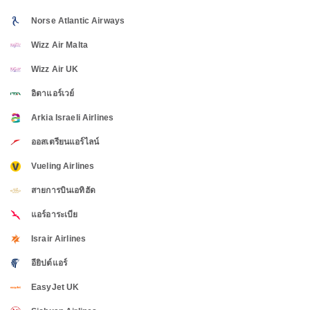
Norse Atlantic Airways
Wizz Air Malta
Wizz Air UK
อิตาแอร์เวย์
Arkia Israeli Airlines
ออสเตรียนแอร์ไลน์
Vueling Airlines
สายการบินเอทิฮัด
แอร์อาระเบีย
Israir Airlines
อียิปต์แอร์
EasyJet UK