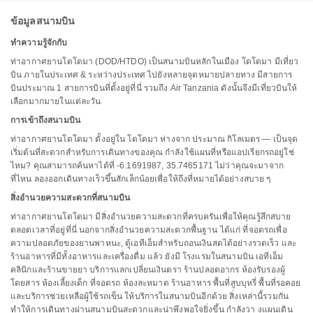
ข้อมูลสนามบิน
ทำความรู้จักกับ
ท่าอากาศยานโดโดมา (DOD/HTDO) เป็นสนามบินหลักในเมือง โดโดมา มีเที่ยว
บิน ภายในประเทศ & ระหว่างประเทศ ไปยังหลายจุดหมายปลายทาง มีสายการ
บินประมาณ 1 สายการบินที่ตั้งอยู่ที่นี่ รวมถึง Air Tanzania ดังนั้นจึงมีเที่ยวบินให้
เลือกมากมายในแต่ละวัน
การเข้าถึงสนามบิน
ท่าอากาศยานโดโดมา ตั้งอยู่ใน โดโดมา ห่างจาก ประมาณ กิโลเมตร — เป็นจุด
เริ่มต้นที่สะดวกสำหรับการเดินทางของคุณ กำลังใช้แผนที่หรือแอปเรียกรถอยู่ใช่
ไหม? คุณสามารถค้นหาได้ที่ -6.1691987, 35.7465171 ไม่ว่าคุณจะมาจาก
ที่ไหน ลองออกเดินทางเร็วขึ้นสักเล็กน้อยเพื่อให้ถึงที่หมายได้อย่างสบาย ๆ
สิ่งอำนวยความสะดวกที่สนามบิน
ท่าอากาศยานโดโดมา มีสิ่งอำนวยความสะดวกที่ครบครันเพื่อให้คุณรู้สึกสบาย
ตลอดเวลาที่อยู่ที่นี่ นอกจากสิ่งอำนวยความสะดวกพื้นฐาน ได้แก่ ที่จอดรถเพื่อ
ความปลอดภัยของยานพาหนะ, ตู้เอทีเอ็มสำหรับถอนเงินสดได้อย่างรวดเร็ว และ
ร้านอาหารที่มีทั้งอาหารและเครื่องดื่ม แล้ว ยังมี โรงแรมในสนามบิน เอทีเอ็ม
คลินิกและร้านขายยา บริการแลกเปลี่ยนเงินตรา ร้านปลอดอากร ห้องรับรองผู้
โดยสาร ห้องเลี้ยงเด็ก ที่จอดรถ ห้องละหมาด ร้านอาหาร พื้นที่สูบบุหรี่ พื้นที่รอคอย
และบริการช่วยเหลือผู้ใช้รถเข็น ให้บริการในสนามบินอีกด้วย สิ่งเหล่านี้รวมกัน
ทำให้การเดินทางผ่านสนามบินสะดวกและน่าพึงพอใจยิ่งขึ้น กำลังวา งแผนเดิน