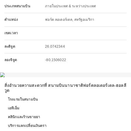
ประเภทสนามบิน
ภายในประเทศ & ระหว่างประเทศ
ตำแหน่ง
ฟอร์ต ลอเดอร์เดล, สหรัฐอเมริกา
เขตเวลา
ละติจูด
26.0742344
ลองจิจูด
-80.1506022
สิ่งอำนวยความสะดวกที่ สนามบินนานาชาติฟอร์ตลอเดอร์เดล-ฮอลลี
วูด
โรงแรมในสนามบิน
เอทีเอ็ม
คลินิกและร้านขายยา
บริการแลกเปลี่ยนเงินตรา