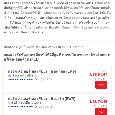
ปลอดอากร ห้องรับรองผู้โดยสาร ห้องเลี้ยงเด็ก ที่จอดรถ ห้องละหมาด ร้านอาหาร
พื้นที่สูบบุหรี่ พื้นที่รอคอย และบริการช่วยเหลือผู้ใช้รถเข็น ให้บริการในสนามบินอีก
ด้วย สิ่งเหล่านี้รวมกันทำให้การเดินทางผ่านสนามบินสะดวกและน่าพึงพอใจยิ่งขึ้น
กำลังวา งแผนเดินทางจาก สนามบินนานาชาติฟอร์ตลอเดอร์เดล-ฮอลลีวูด อยู่ใช่
ไหม? Airpaz มีดีลสุดพิเศษสำหรับเที่ยวบินไปยังปลายทางที่คุณชื่นชอบ ไม่ว่าจะ
เป็นทริปพักผ่อนสั้นๆ, การเดินทางเพื่อธุรกิจ หรือสถานที่ใหม่ที่อยากสำรวจ จองกับ
Airpaz แล้วเดินทางอย่างคุ้มค่า
อัปเดตครั้งสุดท้ายเมื่อ
5 สิงหาคม 2569 เวลา 01:01 GMT+0
จองและรับข้อเสนอเที่ยวบินที่ดีที่สุดที่ สนามบินนานาชาติฟอร์ตลอเด
อร์เดล-ฮอลลีวูด (FLL)
ฟอร์ต ลอเดอร์เดล (FLL)
ลาสเวกัส (LAS)
เริ่มจาก
US$ 64.67
พุธ 9 ก.ย.
เที่ยวบินตรง
ราคา/ คน
เจ็ตบลูแอร์เวย์
จอง
ฟอร์ต ลอเดอร์เดล (FLL)
นิวยอร์ก (EWR)
เริ่มจาก
US$ 74.45
ศุกร์ 28 ส.ค.
เที่ยวบินตรง
ราคา/ คน
เจ็ตบลูแอร์เวย์
จอง