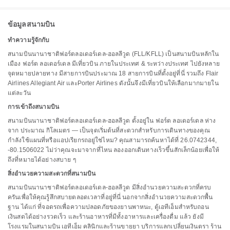
ข้อมูลสนามบิน
ทำความรู้จักกับ
สนามบินนานาชาติฟอร์ตลอเดอร์เดล-ฮอลลีวูด (FLL/KFLL) เป็นสนามบินหลักใน
เมือง ฟอร์ต ลอเดอร์เดล มีเที่ยวบิน ภายในประเทศ & ระหว่างประเทศ ไปยังหลาย
จุดหมายปลายทาง มีสายการบินประมาณ 18 สายการบินที่ตั้งอยู่ที่นี่ รวมถึง Flair
Airlines Allegiant Air และPorter Airlines ดังนั้นจึงมีเที่ยวบินให้เลือกมากมายใน
แต่ละวัน
การเข้าถึงสนามบิน
สนามบินนานาชาติฟอร์ตลอเดอร์เดล-ฮอลลีวูด ตั้งอยู่ใน ฟอร์ต ลอเดอร์เดล ห่าง
จาก ประมาณ กิโลเมตร — เป็นจุดเริ่มต้นที่สะดวกสำหรับการเดินทางของคุณ
กำลังใช้แผนที่หรือแอปเรียกรถอยู่ใช่ไหม? คุณสามารถค้นหาได้ที่ 26.0742344,
-80.1506022 ไม่ว่าคุณจะมาจากที่ไหน ลองออกเดินทางเร็วขึ้นสักเล็กน้อยเพื่อให้
ถึงที่หมายได้อย่างสบาย ๆ
สิ่งอำนวยความสะดวกที่สนามบิน
สนามบินนานาชาติฟอร์ตลอเดอร์เดล-ฮอลลีวูด มีสิ่งอำนวยความสะดวกที่ครบ
ครันเพื่อให้คุณรู้สึกสบายตลอดเวลาที่อยู่ที่นี่ นอกจากสิ่งอำนวยความสะดวกพื้น
ฐาน ได้แก่ ที่จอดรถเพื่อความปลอดภัยของยานพาหนะ, ตู้เอทีเอ็มสำหรับถอน
เงินสดได้อย่างรวดเร็ว และร้านอาหารที่มีทั้งอาหารและเครื่องดื่ม แล้ว ยังมี
โรงแรมในสนามบิน เอทีเอ็ม คลินิกและร้านขายยา บริการแลกเปลี่ยนเงินตรา ร้าน