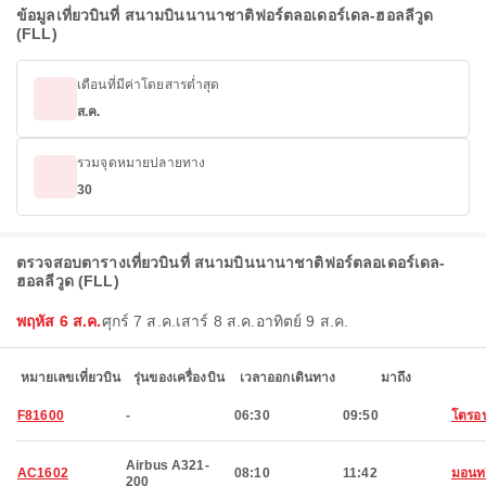
ข้อมูลเที่ยวบินที่ สนามบินนานาชาติฟอร์ตลอเดอร์เดล-ฮอลลีวูด
(FLL)
เดือนที่มีค่าโดยสารต่ำสุด
ส.ค.
รวมจุดหมายปลายทาง
30
ตรวจสอบตารางเที่ยวบินที่ สนามบินนานาชาติฟอร์ตลอเดอร์เดล-
ฮอลลีวูด (FLL)
พฤหัส 6 ส.ค.
ศุกร์ 7 ส.ค.
เสาร์ 8 ส.ค.
อาทิตย์ 9 ส.ค.
หมายเลขเที่ยวบิน
รุ่นของเครื่องบิน
เวลาออกเดินทาง
มาถึง
F81600
-
06:30
09:50
โตรอ
Airbus A321-
AC1602
08:10
11:42
มอนทร
200