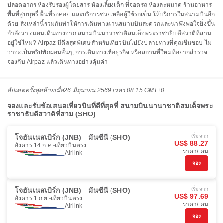
ปลอดอากร ห้องรับรองผู้โดยสาร ห้องเลี้ยงเด็ก ที่จอดรถ ห้องละหมาด ร้านอาหาร
พื้นที่สูบบุหรี่ พื้นที่รอคอย และบริการช่วยเหลือผู้ใช้รถเข็น ให้บริการในสนามบินอีก
ด้วย สิ่งเหล่านี้รวมกันทำให้การเดินทางผ่านสนามบินสะดวกและน่าพึงพอใจยิ่งขึ้น
กำลังวา งแผนเดินทางจาก สนามบินนานาชาติสมเด็จพระราชาธิบดีสวาติที่สาม
อยู่ใช่ไหม? Airpaz มีดีลสุดพิเศษสำหรับเที่ยวบินไปยังปลายทางที่คุณชื่นชอบ ไม่
ว่าจะเป็นทริปพักผ่อนสั้นๆ, การเดินทางเพื่อธุรกิจ หรือสถานที่ใหม่ที่อยากสำรวจ
จองกับ Airpaz แล้วเดินทางอย่างคุ้มค่า
อัปเดตครั้งสุดท้ายเมื่อ
26 มิถุนายน 2569 เวลา 08:15 GMT+0
จองและรับข้อเสนอเที่ยวบินที่ดีที่สุดที่ สนามบินนานาชาติสมเด็จพระ
ราชาธิบดีสวาติที่สาม (SHO)
โจฮันเนสเบิร์ก (JNB)
มันซีนี (SHO)
เริ่มจาก
US$ 88.27
อังคาร 14 ก.ค.
เที่ยวบินตรง
ราคา/ คน
Airlink
จอง
โจฮันเนสเบิร์ก (JNB)
มันซีนี (SHO)
เริ่มจาก
US$ 97.69
อังคาร 1 ก.ย.
เที่ยวบินตรง
ราคา/ คน
Airlink
จอง