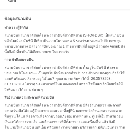
รถไฟ
ข้อมูลสนามบิน
ทำความรู้จักกับ
สนามบินนานาชาติสมเด็จพระราชาธิบดีสวาติที่สาม (SHO/FDSK) เป็นสนามบิน
หลักในเมือง มันซีนี มีเที่ยวบิน ภายในประเทศ & ระหว่างประเทศ ไปยังหลายจุด
หมายปลายทาง มีสายการบินประมาณ 1 สายการบินที่ตั้งอยู่ที่นี่ รวมถึง Airlink ดัง
นั้นจึงมีเที่ยวบินให้เลือกมากมายในแต่ละวัน
การเข้าถึงสนามบิน
สนามบินนานาชาติสมเด็จพระราชาธิบดีสวาติที่สาม ตั้งอยู่ใน มันซีนี ห่างจาก
ประมาณ กิโลเมตร — เป็นจุดเริ่มต้นที่สะดวกสำหรับการเดินทางของคุณ กำลังใช้
แผนที่หรือแอปเรียกรถอยู่ใช่ไหม? คุณสามารถค้นหาได้ที่ -26.3578293,
31.7187819 ไม่ว่าคุณจะมาจากที่ไหน ลองออกเดินทางเร็วขึ้นสักเล็กน้อยเพื่อให้
ถึงที่หมายได้อย่างสบาย ๆ
สิ่งอำนวยความสะดวกที่สนามบิน
สนามบินนานาชาติสมเด็จพระราชาธิบดีสวาติที่สาม มีสิ่งอำนวยความสะดวกที่
ครบครันเพื่อให้คุณรู้สึกสบายตลอดเวลาที่อยู่ที่นี่ นอกจากสิ่งอำนวยความสะดวก
พื้นฐาน ได้แก่ ที่จอดรถเพื่อความปลอดภัยของยานพาหนะ, ตู้เอทีเอ็มสำหรับถอน
เงินสดได้อย่างรวดเร็ว และร้านอาหารที่มีทั้งอาหารและเครื่องดื่ม แล้ว ยังมี
โรงแรมในสนามบิน เอทีเอ็ม คลินิกและร้านขายยา บริการแลกเปลี่ยนเงินตรา ร้าน