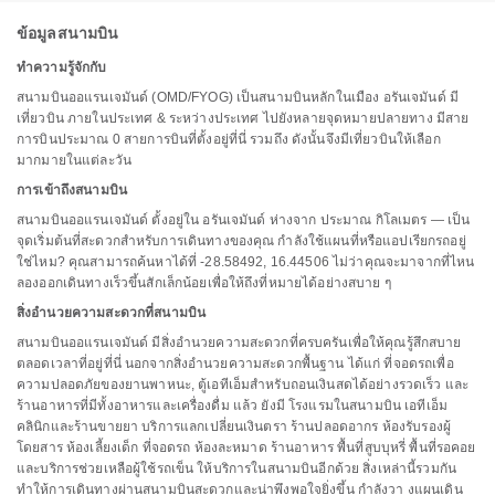
ข้อมูลสนามบิน
ทำความรู้จักกับ
สนามบินออแรนเจมันด์ (OMD/FYOG) เป็นสนามบินหลักในเมือง อรันเจมันด์ มี
เที่ยวบิน ภายในประเทศ & ระหว่างประเทศ ไปยังหลายจุดหมายปลายทาง มีสาย
การบินประมาณ 0 สายการบินที่ตั้งอยู่ที่นี่ รวมถึง ดังนั้นจึงมีเที่ยวบินให้เลือก
มากมายในแต่ละวัน
การเข้าถึงสนามบิน
สนามบินออแรนเจมันด์ ตั้งอยู่ใน อรันเจมันด์ ห่างจาก ประมาณ กิโลเมตร — เป็น
จุดเริ่มต้นที่สะดวกสำหรับการเดินทางของคุณ กำลังใช้แผนที่หรือแอปเรียกรถอยู่
ใช่ไหม? คุณสามารถค้นหาได้ที่ -28.58492, 16.44506 ไม่ว่าคุณจะมาจากที่ไหน
ลองออกเดินทางเร็วขึ้นสักเล็กน้อยเพื่อให้ถึงที่หมายได้อย่างสบาย ๆ
สิ่งอำนวยความสะดวกที่สนามบิน
สนามบินออแรนเจมันด์ มีสิ่งอำนวยความสะดวกที่ครบครันเพื่อให้คุณรู้สึกสบาย
ตลอดเวลาที่อยู่ที่นี่ นอกจากสิ่งอำนวยความสะดวกพื้นฐาน ได้แก่ ที่จอดรถเพื่อ
ความปลอดภัยของยานพาหนะ, ตู้เอทีเอ็มสำหรับถอนเงินสดได้อย่างรวดเร็ว และ
ร้านอาหารที่มีทั้งอาหารและเครื่องดื่ม แล้ว ยังมี โรงแรมในสนามบิน เอทีเอ็ม
คลินิกและร้านขายยา บริการแลกเปลี่ยนเงินตรา ร้านปลอดอากร ห้องรับรองผู้
โดยสาร ห้องเลี้ยงเด็ก ที่จอดรถ ห้องละหมาด ร้านอาหาร พื้นที่สูบบุหรี่ พื้นที่รอคอย
และบริการช่วยเหลือผู้ใช้รถเข็น ให้บริการในสนามบินอีกด้วย สิ่งเหล่านี้รวมกัน
ทำให้การเดินทางผ่านสนามบินสะดวกและน่าพึงพอใจยิ่งขึ้น กำลังวา งแผนเดิน