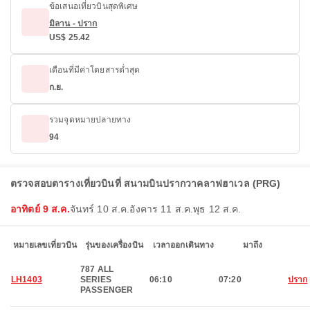
ข้อเสนอเที่ยวบินสุดพิเศษ
มิลาน - ปราก
US$ 25.42
เดือนที่มีค่าโดยสารต่ำสุด
ก.ย.
รวมจุดหมายปลายทาง
94
ตรวจสอบตารางเที่ยวบินที่ สนามบินปรากวาคลาฟฮาเวล (PRG)
อาทิตย์ 9 ส.ค.
จันทร์ 10 ส.ค.
อังคาร 11 ส.ค.
พุธ 12 ส.ค.
หมายเลขเที่ยวบิน
รุ่นของเครื่องบิน
เวลาออกเดินทาง
มาถึง
787 ALL
LH1403
SERIES
06:10
07:20
ปราก
PASSENGER