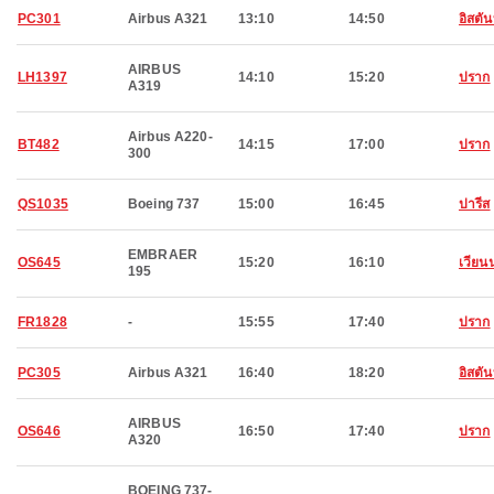
PC301
Airbus A321
13:10
14:50
อิสตัน
AIRBUS
LH1397
14:10
15:20
ปราก
A319
Airbus A220-
BT482
14:15
17:00
ปราก
300
QS1035
Boeing 737
15:00
16:45
ปารีส
EMBRAER
OS645
15:20
16:10
เวียน
195
FR1828
-
15:55
17:40
ปราก
PC305
Airbus A321
16:40
18:20
อิสตัน
AIRBUS
OS646
16:50
17:40
ปราก
A320
BOEING 737-