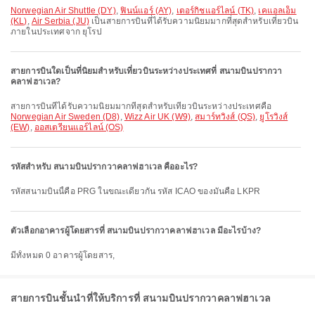
Norwegian Air Shuttle (DY)
,
ฟินน์แอร์ (AY)
,
เตอร์กิชแอร์ไลน์ (TK)
,
เคแอลเอ็ม
(KL)
,
Air Serbia (JU)
เป็นสายการบินที่ได้รับความนิยมมากที่สุดสำหรับเที่ยวบิน
ภายในประเทศจาก ยุโรป
สายการบินใดเป็นที่นิยมสำหรับเที่ยวบินระหว่างประเทศที่ สนามบินปรากวา
คลาฟฮาเวล?
สายการบินที่ได้รับความนิยมมากที่สุดสำหรับเที่ยวบินระหว่างประเทศคือ
Norwegian Air Sweden (D8)
,
Wizz Air UK (W9)
,
สมาร์ทวิงส์ (QS)
,
ยูโรวิงส์
(EW)
,
ออสเตรียนแอร์ไลน์ (OS)
รหัสสำหรับ สนามบินปรากวาคลาฟฮาเวล คืออะไร?
รหัสสนามบินนี้คือ PRG ในขณะเดียวกัน รหัส ICAO ของมันคือ LKPR
ตัวเลือกอาคารผู้โดยสารที่ สนามบินปรากวาคลาฟฮาเวล มีอะไรบ้าง?
มีทั้งหมด 0 อาคารผู้โดยสาร,
สายการบินชั้นนำที่ให้บริการที่ สนามบินปรากวาคลาฟฮาเวล