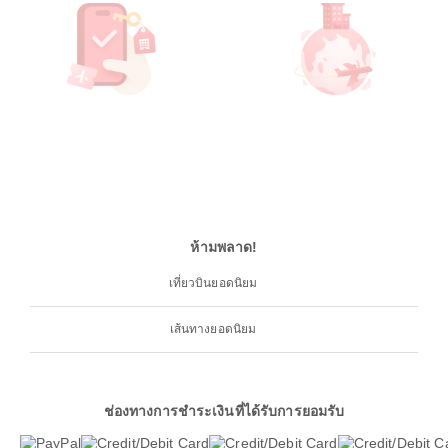
ห้ามพลาด!
เที่ยวบินยอดนิยม
เส้นทางยอดนิยม
ช่องทางการชำระเงินที่ได้รับการยอมรับ