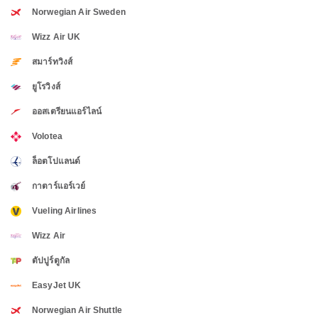
Norwegian Air Sweden
Wizz Air UK
สมาร์ทวิงส์
ยูโรวิงส์
ออสเตรียนแอร์ไลน์
Volotea
ล็อตโปแลนด์
กาตาร์แอร์เวย์
Vueling Airlines
Wizz Air
ตัปปูร์ตูกัล
EasyJet UK
Norwegian Air Shuttle