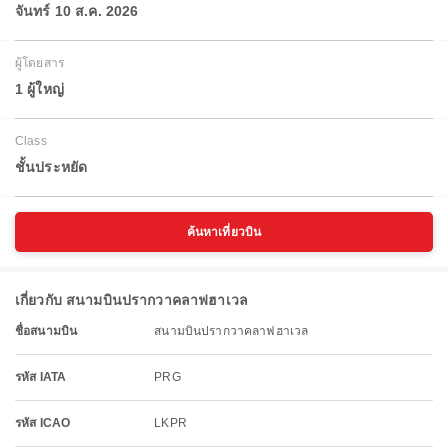
จันทร์ 10 ส.ค. 2026
ผู้โดยสาร
1 ผู้ใหญ่
Class
ชั้นประหยัด
ค้นหาเที่ยวบิน
เกี่ยวกับ สนามบินปรากวาคลาฟฮาเวล
ชื่อสนามบิน
สนามบินปรากวาคลาฟฮาเวล
รหัส IATA
PRG
รหัส ICAO
LKPR