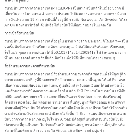
ทำความรู้จักกับ
สนามบินปรากวาคลาฟฮาเวล (PRG/LKPR) เป็นสนามบินหลักในเมือง ปราก มี
เที่ยวบิน ภายในประเทศ & ระหว่างประเทศ ไปยังหลายจุดหมายปลายทาง มีสาย
การบินประมาณ 19 สายการบินที่ตั้งอยู่ที่นี่ รวมถึง Norwegian Air Sweden Wizz
Air UK และสมาร์ทวิงส์ ดังนั้นจึงมีเที่ยวบินให้เลือกมากมายในแต่ละวัน
การเข้าถึงสนามบิน
สนามบินปรากวาคลาฟฮาเวล ตั้งอยู่ใน ปราก ห่างจาก ประมาณ กิโลเมตร — เป็น
จุดเริ่มต้นที่สะดวกสำหรับการเดินทางของคุณ กำลังใช้แผนที่หรือแอปเรียกรถอยู่
ใช่ไหม? คุณสามารถค้นหาได้ที่ 50.1017142, 14.2608418 ไม่ว่าคุณจะมาจาก
ที่ไหน ลองออกเดินทางเร็วขึ้นสักเล็กน้อยเพื่อให้ถึงที่หมายได้อย่างสบาย ๆ
สิ่งอำนวยความสะดวกที่สนามบิน
สนามบินปรากวาคลาฟฮาเวล มีสิ่งอำนวยความสะดวกที่ครบครันเพื่อให้คุณรู้สึก
สบายตลอดเวลาที่อยู่ที่นี่ นอกจากสิ่งอำนวยความสะดวกพื้นฐาน ได้แก่ ที่จอดรถ
เพื่อความปลอดภัยของยานพาหนะ, ตู้เอทีเอ็มสำหรับถอนเงินสดได้อย่างรวดเร็ว
และร้านอาหารที่มีทั้งอาหารและเครื่องดื่ม แล้ว ยังมี โรงแรมในสนามบิน เอทีเอ็ม
คลินิกและร้านขายยา บริการแลกเปลี่ยนเงินตรา ร้านปลอดอากร ห้องรับรองผู้
โดยสาร ห้องเลี้ยงเด็ก ที่จอดรถ ร้านอาหาร พื้นที่สูบบุหรี่ พื้นที่รอคอย และบริการ
ช่วยเหลือผู้ใช้รถเข็น ให้บริการในสนามบินอีกด้วย สิ่งเหล่านี้รวมกันทำให้การเดิน
ทางผ่านสนามบินสะดวกและน่าพึงพอใจยิ่งขึ้น กำลังวา งแผนเดินทางจาก สนาม
บินปรากวาคลาฟฮาเวล อยู่ใช่ไหม? Airpaz มีดีลสุดพิเศษสำหรับเที่ยวบินไปยัง
ปลายทางที่คุณชื่นชอบ ไม่ว่าจะเป็นทริปพักผ่อนสั้นๆ, การเดินทางเพื่อธุรกิจ หรือ
สถานที่ใหม่ที่อยากสำรวจ จองกับ Airpaz แล้วเดินทางอย่างคุ้มค่า