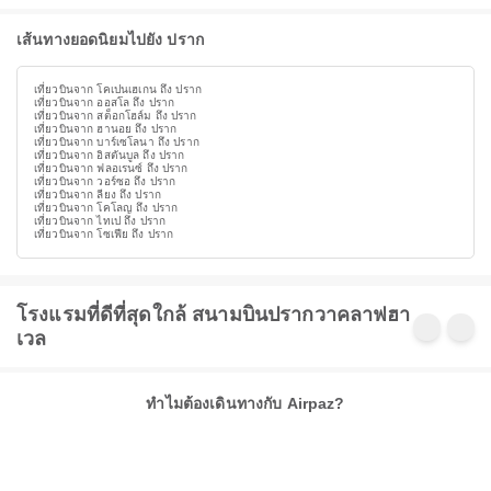
เส้นทางยอดนิยมไปยัง ปราก
เที่ยวบินจาก โคเปนเฮเกน ถึง ปราก
เที่ยวบินจาก ออสโล ถึง ปราก
เที่ยวบินจาก สต็อกโฮล์ม ถึง ปราก
เที่ยวบินจาก ฮานอย ถึง ปราก
เที่ยวบินจาก บาร์เซโลนา ถึง ปราก
เที่ยวบินจาก อิสตันบูล ถึง ปราก
เที่ยวบินจาก ฟลอเรนซ์ ถึง ปราก
เที่ยวบินจาก วอร์ซอ ถึง ปราก
เที่ยวบินจาก ลียง ถึง ปราก
เที่ยวบินจาก โคโลญ ถึง ปราก
เที่ยวบินจาก ไทเป ถึง ปราก
เที่ยวบินจาก โซเฟีย ถึง ปราก
โรงแรมที่ดีที่สุดใกล้ สนามบินปรากวาคลาฟฮา
เวล
ทำไมต้องเดินทางกับ Airpaz?