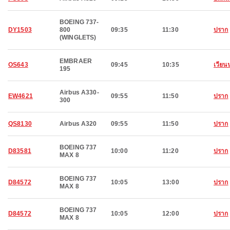
BOEING 737-
DY1503
800
09:35
11:30
ปราก
(WINGLETS)
EMBRAER
OS643
09:45
10:35
เวียน
195
Airbus A330-
EW4621
09:55
11:50
ปราก
300
QS8130
Airbus A320
09:55
11:50
ปราก
BOEING 737
D83581
10:00
11:20
ปราก
MAX 8
BOEING 737
D84572
10:05
13:00
ปราก
MAX 8
BOEING 737
D84572
10:05
12:00
ปราก
MAX 8