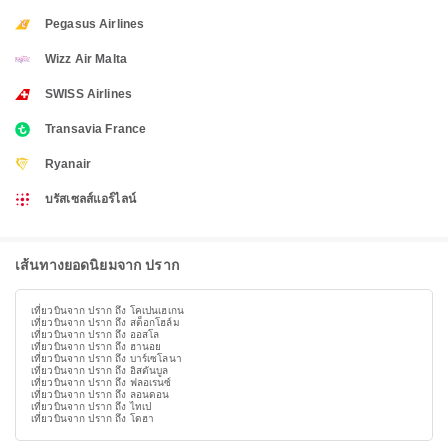
Pegasus Airlines
Wizz Air Malta
SWISS Airlines
Transavia France
Ryanair
บรัสเซลส์แอร์ไลน์
เส้นทางยอดนิยมจาก ปราก
เที่ยวบินจาก ปราก ถึง โคเปนเฮเกน
เที่ยวบินจาก ปราก ถึง สต็อกโฮล์ม
เที่ยวบินจาก ปราก ถึง ออสโล
เที่ยวบินจาก ปราก ถึง ฮานอย
เที่ยวบินจาก ปราก ถึง บาร์เซโลนา
เที่ยวบินจาก ปราก ถึง อิสตันบูล
เที่ยวบินจาก ปราก ถึง ฟลอเรนซ์
เที่ยวบินจาก ปราก ถึง ลอนดอน
เที่ยวบินจาก ปราก ถึง ไทเป
เที่ยวบินจาก ปราก ถึง โดฮา