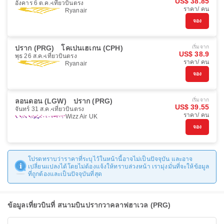
US$ 38.85
อังคาร 6 ต.ค.
เที่ยวบินตรง
ราคา/ คน
Ryanair
จอง
ปราก (PRG)
โคเปนเฮเกน (CPH)
เริ่มจาก
US$ 38.9
พุธ 26 ส.ค.
เที่ยวบินตรง
ราคา/ คน
Ryanair
จอง
ลอนดอน (LGW)
ปราก (PRG)
เริ่มจาก
US$ 39.55
จันทร์ 31 ส.ค.
เที่ยวบินตรง
ราคา/ คน
Wizz Air UK
จอง
โปรดทราบว่าราคาที่ระบุไว้ในหน้านี้อาจไม่เป็นปัจจุบัน และอาจ
เปลี่ยนแปลงได้โดยไม่ต้องแจ้งให้ทราบล่วงหน้า เรามุ่งมั่นที่จะให้ข้อมูล
ที่ถูกต้องและเป็นปัจจุบันที่สุด
ข้อมูลเที่ยวบินที่ สนามบินปรากวาคลาฟฮาเวล (PRG)