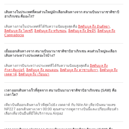
เส้นทางในประเทศที่คนส่วนใหญ่มักเลือกเดินทางจาก สนามบินนานาชาติซาบิ
ฮาเกิกเชน คืออะไร?
เส้นทางภายในประเทศที่ได้รับความนิยมสูงสุดคือ
อิสตันบูล ถึง อันตัลยา
,
อิสตันบูล ถึง ไคเซรึ
,
อิสตันบูล ถึง ทรับซอน
,
อิสตันบูล ถึง อิซมีร์
,
อิสตันบูล ถึง
Cappadocia
เมื่อออกเดินทางจาก สนามบินนานาชาติซาบิฮาเกิกเชน คนส่วนใหญ่จะเลือก
เส้นทางระหว่างประเทศอะไรบ้าง?
เส้นทางการบินระหว่างประเทศที่ได้รับความนิยมสูงสุดคือ
อิสตันบูล ถึง
กัวลาลัมเปอร์
,
อิสตันบูล ถึง ลอนดอน
,
อิสตันบูล ถึง คาซาบลังกา
,
อิสตันบูล ถึง
เจดดาห์
,
อิสตันบูล ถึง เวียนนา
เวลาออกเดินทางเร็วที่สุดจาก สนามบินนานาชาติซาบิฮาเกิกเชน (SAW) คือ
เวลาใด?
เที่ยวบินที่ออกเดินทางเร็วที่สุดไปยัง เจดดาห์ กับ Nile Air เที่ยวบินหมายเลข
NP227 ออกเดินทางเวลา 00:00 คุณสามารถดูตารางบินนี้และเปรียบเทียบตัว
เลือกเที่ยวบินอื่นที่มีให้บริการบน Airpaz