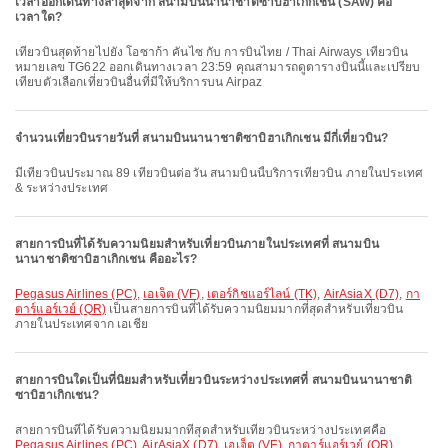
เวลาออกเดินทางล่าสุดจาก สนามบินนานาชาติซาบิฮาเกิกเชน (SAW) คือ
เวลาใด?
เที่ยวบินสุดท้ายไปยัง โอซาก้า คันไซ กับ การบินไทย / Thai Airways เที่ยวบิน
หมายเลข TG622 ออกเดินทางเวลา 23:59 คุณสามารถดูตารางบินนี้และเปรียบ
เทียบตัวเลือกเที่ยวบินอื่นที่มีให้บริการบน Airpaz
จำนวนเที่ยวบินรายวันที่ สนามบินนานาชาติซาบิฮาเกิกเชน มีกี่เที่ยวบิน?
มีเที่ยวบินประมาณ 89 เที่ยวบินต่อวัน สนามบินนี้บริการเที่ยวบิน ภายในประเทศ
& ระหว่างประเทศ
สายการบินที่ได้รับความนิยมสำหรับเที่ยวบินภายในประเทศที่ สนามบิน
นานาชาติซาบิฮาเกิกเชน คืออะไร?
Pegasus Airlines (PC)
,
เอเจ็ต (VF)
,
เตอร์กิชแอร์ไลน์ (TK)
,
AirAsiaX (D7)
,
กา
ตาร์แอร์เวย์ (QR)
เป็นสายการบินที่ได้รับความนิยมมากที่สุดสำหรับเที่ยวบิน
ภายในประเทศจาก เอเชีย
สายการบินใดเป็นที่นิยมสำหรับเที่ยวบินระหว่างประเทศที่ สนามบินนานาชาติ
ซาบิฮาเกิกเชน?
สายการบินที่ได้รับความนิยมมากที่สุดสำหรับเที่ยวบินระหว่างประเทศคือ
Pegasus Airlines (PC)
,
AirAsiaX (D7)
,
เอเจ็ต (VF)
,
กาตาร์แอร์เวย์ (QR)
,