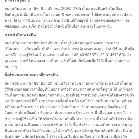
ทำความรู้จักกับ
สนามบินนานาชาติซาบิฮาเกิกเชน (SAW/LTFJ) เป็นสนามบินหลักในเมือง
อิสตันบูล มีเที่ยวบิน ภายในประเทศ & ระหว่างประเทศ ไปยังหลายจุดหมายปลาย
ทาง มีสายการบินประมาณ 20 สายการบินที่ตั้งอยู่ที่นี่ รวมถึง Pegasus Airlines
AirAsiaX และเอเจ็ต ดังนั้นจึงมีเที่ยวบินให้เลือกมากมายในแต่ละวัน
การเข้าถึงสนามบิน
สนามบินนานาชาติซาบิฮาเกิกเชน ตั้งอยู่ใน อิสตันบูล ห่างจาก ประมาณ
กิโลเมตร — เป็นจุดเริ่มต้นที่สะดวกสำหรับการเดินทางของคุณ กำลังใช้แผนที่หรือ
แอปเรียกรถอยู่ใช่ไหม? คุณสามารถค้นหาได้ที่ 40.905371, 29.3146716 ไม่ว่า
คุณจะมาจากที่ไหน ลองออกเดินทางเร็วขึ้นสักเล็กน้อยเพื่อให้ถึงที่หมายได้อย่าง
สบาย ๆ
สิ่งอำนวยความสะดวกที่สนามบิน
สนามบินนานาชาติซาบิฮาเกิกเชน มีสิ่งอำนวยความสะดวกที่ครบครันเพื่อให้คุณ
รู้สึกสบายตลอดเวลาที่อยู่ที่นี่ นอกจากสิ่งอำนวยความสะดวกพื้นฐาน ได้แก่ ที่จอด
รถเพื่อความปลอดภัยของยานพาหนะ, ตู้เอทีเอ็มสำหรับถอนเงินสดได้อย่างรวดเร็ว
และร้านอาหารที่มีทั้งอาหารและเครื่องดื่ม แล้ว ยังมี โรงแรมในสนามบิน เอทีเอ็ม
คลินิกและร้านขายยา บริการแลกเปลี่ยนเงินตรา ร้านปลอดอากร ห้องรับรองผู้
โดยสาร ห้องเลี้ยงเด็ก ที่จอดรถ ห้องละหมาด ร้านอาหาร พื้นที่รอคอย และบริการ
ช่วยเหลือผู้ใช้รถเข็น ให้บริการในสนามบินอีกด้วย สิ่งเหล่านี้รวมกันทำให้การเดิน
ทางผ่านสนามบินสะดวกและน่าพึงพอใจยิ่งขึ้น กำลังวา งแผนเดินทางจาก สนาม
บินนานาชาติซาบิฮาเกิกเชน อยู่ใช่ไหม? Airpaz มีดีลสุดพิเศษสำหรับเที่ยวบินไป
ยังปลายทางที่คุณชื่นชอบ ไม่ว่าจะเป็นทริปพักผ่อนสั้นๆ, การเดินทางเพื่อธุรกิจ