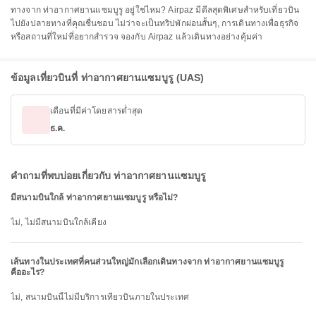
ทางจาก ท่าอากาศยานแซมบูรู อยู่ใช่ไหม? Airpaz มีดีลสุดพิเศษสำหรับเที่ยวบิน
ไปยังปลายทางที่คุณชื่นชอบ ไม่ว่าจะเป็นทริปพักผ่อนสั้นๆ, การเดินทางเพื่อธุรกิจ
หรือสถานที่ใหม่ที่อยากสำรวจ จองกับ Airpaz แล้วเดินทางอย่างคุ้มค่า
ข้อมูลเที่ยวบินที่ ท่าอากาศยานแซมบูรู (UAS)
เดือนที่มีค่าโดยสารต่ำสุด
ธ.ค.
คำถามที่พบบ่อยเกี่ยวกับ ท่าอากาศยานแซมบูรู
มีสนามบินใกล้ ท่าอากาศยานแซมบูรู หรือไม่?
ไม่, ไม่มีสนามบินใกล้เคียง
เส้นทางในประเทศที่คนส่วนใหญ่มักเลือกเดินทางจาก ท่าอากาศยานแซมบูรู
คืออะไร?
ไม่, สนามบินนี้ไม่มีบริการเที่ยวบินภายในประเทศ