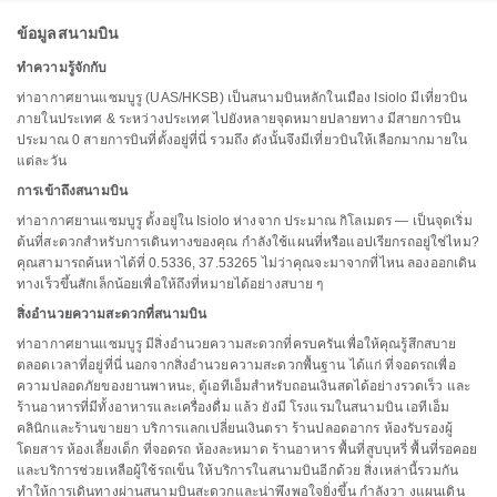
ข้อมูลสนามบิน
ทำความรู้จักกับ
ท่าอากาศยานแซมบูรู (UAS/HKSB) เป็นสนามบินหลักในเมือง Isiolo มีเที่ยวบิน
ภายในประเทศ & ระหว่างประเทศ ไปยังหลายจุดหมายปลายทาง มีสายการบิน
ประมาณ 0 สายการบินที่ตั้งอยู่ที่นี่ รวมถึง ดังนั้นจึงมีเที่ยวบินให้เลือกมากมายใน
แต่ละวัน
การเข้าถึงสนามบิน
ท่าอากาศยานแซมบูรู ตั้งอยู่ใน Isiolo ห่างจาก ประมาณ กิโลเมตร — เป็นจุดเริ่ม
ต้นที่สะดวกสำหรับการเดินทางของคุณ กำลังใช้แผนที่หรือแอปเรียกรถอยู่ใช่ไหม?
คุณสามารถค้นหาได้ที่ 0.5336, 37.53265 ไม่ว่าคุณจะมาจากที่ไหน ลองออกเดิน
ทางเร็วขึ้นสักเล็กน้อยเพื่อให้ถึงที่หมายได้อย่างสบาย ๆ
สิ่งอำนวยความสะดวกที่สนามบิน
ท่าอากาศยานแซมบูรู มีสิ่งอำนวยความสะดวกที่ครบครันเพื่อให้คุณรู้สึกสบาย
ตลอดเวลาที่อยู่ที่นี่ นอกจากสิ่งอำนวยความสะดวกพื้นฐาน ได้แก่ ที่จอดรถเพื่อ
ความปลอดภัยของยานพาหนะ, ตู้เอทีเอ็มสำหรับถอนเงินสดได้อย่างรวดเร็ว และ
ร้านอาหารที่มีทั้งอาหารและเครื่องดื่ม แล้ว ยังมี โรงแรมในสนามบิน เอทีเอ็ม
คลินิกและร้านขายยา บริการแลกเปลี่ยนเงินตรา ร้านปลอดอากร ห้องรับรองผู้
โดยสาร ห้องเลี้ยงเด็ก ที่จอดรถ ห้องละหมาด ร้านอาหาร พื้นที่สูบบุหรี่ พื้นที่รอคอย
และบริการช่วยเหลือผู้ใช้รถเข็น ให้บริการในสนามบินอีกด้วย สิ่งเหล่านี้รวมกัน
ทำให้การเดินทางผ่านสนามบินสะดวกและน่าพึงพอใจยิ่งขึ้น กำลังวา งแผนเดิน