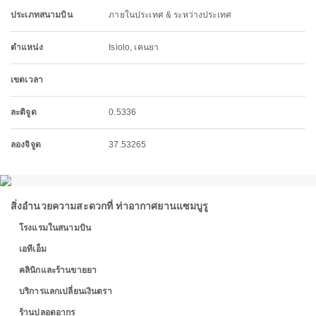
ประเภทสนามบิน
ภายในประเทศ & ระหว่างประเทศ
ตำแหน่ง
Isiolo, เคนยา
เขตเวลา
ละติจูด
0.5336
ลองจิจูด
37.53265
สิ่งอำนวยความสะดวกที่ ท่าอากาศยานแซมบูรู
โรงแรมในสนามบิน
เอทีเอ็ม
คลินิกและร้านขายยา
บริการแลกเปลี่ยนเงินตรา
ร้านปลอดอากร