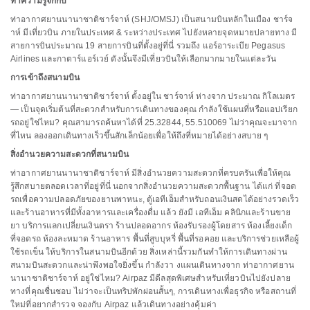
ทำความรู้จักกับ
ท่าอากาศยานนานาชาติชาร์จาห์ (SHJ/OMSJ) เป็นสนามบินหลักในเมือง ชาร์จ
าห์ มีเที่ยวบิน ภายในประเทศ & ระหว่างประเทศ ไปยังหลายจุดหมายปลายทาง มี
สายการบินประมาณ 19 สายการบินที่ตั้งอยู่ที่นี่ รวมถึง แอร์อาระเบีย Pegasus
Airlines และกาตาร์แอร์เวย์ ดังนั้นจึงมีเที่ยวบินให้เลือกมากมายในแต่ละวัน
การเข้าถึงสนามบิน
ท่าอากาศยานนานาชาติชาร์จาห์ ตั้งอยู่ใน ชาร์จาห์ ห่างจาก ประมาณ กิโลเมตร
— เป็นจุดเริ่มต้นที่สะดวกสำหรับการเดินทางของคุณ กำลังใช้แผนที่หรือแอปเรียก
รถอยู่ใช่ไหม? คุณสามารถค้นหาได้ที่ 25.32844, 55.510069 ไม่ว่าคุณจะมาจาก
ที่ไหน ลองออกเดินทางเร็วขึ้นสักเล็กน้อยเพื่อให้ถึงที่หมายได้อย่างสบาย ๆ
สิ่งอำนวยความสะดวกที่สนามบิน
ท่าอากาศยานนานาชาติชาร์จาห์ มีสิ่งอำนวยความสะดวกที่ครบครันเพื่อให้คุณ
รู้สึกสบายตลอดเวลาที่อยู่ที่นี่ นอกจากสิ่งอำนวยความสะดวกพื้นฐาน ได้แก่ ที่จอด
รถเพื่อความปลอดภัยของยานพาหนะ, ตู้เอทีเอ็มสำหรับถอนเงินสดได้อย่างรวดเร็ว
และร้านอาหารที่มีทั้งอาหารและเครื่องดื่ม แล้ว ยังมี เอทีเอ็ม คลินิกและร้านขาย
ยา บริการแลกเปลี่ยนเงินตรา ร้านปลอดอากร ห้องรับรองผู้โดยสาร ห้องเลี้ยงเด็ก
ที่จอดรถ ห้องละหมาด ร้านอาหาร พื้นที่สูบบุหรี่ พื้นที่รอคอย และบริการช่วยเหลือผู้
ใช้รถเข็น ให้บริการในสนามบินอีกด้วย สิ่งเหล่านี้รวมกันทำให้การเดินทางผ่าน
สนามบินสะดวกและน่าพึงพอใจยิ่งขึ้น กำลังวา งแผนเดินทางจาก ท่าอากาศยาน
นานาชาติชาร์จาห์ อยู่ใช่ไหม? Airpaz มีดีลสุดพิเศษสำหรับเที่ยวบินไปยังปลาย
ทางที่คุณชื่นชอบ ไม่ว่าจะเป็นทริปพักผ่อนสั้นๆ, การเดินทางเพื่อธุรกิจ หรือสถานที่
ใหม่ที่อยากสำรวจ จองกับ Airpaz แล้วเดินทางอย่างคุ้มค่า