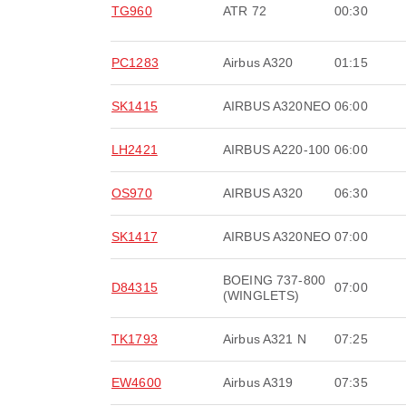
TG960
ATR 72
00:30
PC1283
Airbus A320
01:15
SK1415
AIRBUS A320NEO
06:00
LH2421
AIRBUS A220-100
06:00
OS970
AIRBUS A320
06:30
SK1417
AIRBUS A320NEO
07:00
BOEING 737-800
D84315
07:00
(WINGLETS)
TK1793
Airbus A321 N
07:25
EW4600
Airbus A319
07:35