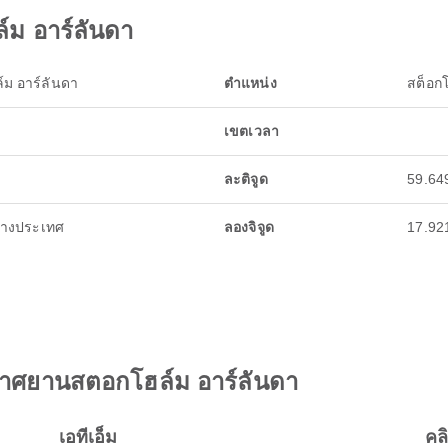
์ม อาร์ลันดา
ม อาร์ลันดา
ตำแหน่ง
สต็อกโ
เขตเวลา
ละติจูด
59.64
่างประเทศ
ลองจิจูด
17.92
กาศยานสตอกโฮล์ม อาร์ลันดา
เอทีเอ็ม
คล