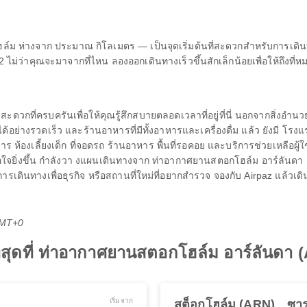
ฮล์ม ห่างจาก ประมาณ กิโลเมตร — เป็นจุดเริ่มต้นที่สะดวกสำหรับการเดินท
ม่ว่าคุณจะมาจากที่ไหน ลองออกเดินทางเร็วขึ้นสักเล็กน้อยเพื่อให้ถึงที่
วกที่ครบครันเพื่อให้คุณรู้สึกสบายตลอดเวลาที่อยู่ที่นี่ นอกจากสิ่งอำน
้อย่างรวดเร็ว และร้านอาหารที่มีทั้งอาหารและเครื่องดื่ม แล้ว ยังมี โร
 ห้องเลี้ยงเด็ก ที่จอดรถ ร้านอาหาร พื้นที่รอคอย และบริการช่วยเหลือผู้ใช
ิ่งขึ้น กำลังวา งแผนเดินทางจาก ท่าอากาศยานสตอกโฮล์ม อาร์ลันดา อยู่
การเดินทางเพื่อธุรกิจ หรือสถานที่ใหม่ที่อยากสำรวจ จองกับ Airpaz แล้วเดิ
GMT+0
ีที่สุดที่ ท่าอากาศยานสตอกโฮล์ม อาร์ลันดา 
เริ่มจาก
สต็อกโฮล์ม (ARN)
ซาร