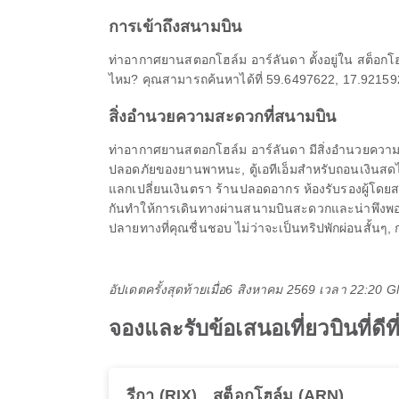
การเข้าถึงสนามบิน
ท่าอากาศยานสตอกโฮล์ม อาร์ลันดา ตั้งอยู่ใน สต็อกโ
ไหม? คุณสามารถค้นหาได้ที่ 59.6497622, 17.921592 ไ
สิ่งอำนวยความสะดวกที่สนามบิน
ท่าอากาศยานสตอกโฮล์ม อาร์ลันดา มีสิ่งอำนวยความสะด
ปลอดภัยของยานพาหนะ, ตู้เอทีเอ็มสำหรับถอนเงินสดได
แลกเปลี่ยนเงินตรา ร้านปลอดอากร ห้องรับรองผู้โดยสาร
กันทำให้การเดินทางผ่านสนามบินสะดวกและน่าพึงพอใจย
ปลายทางที่คุณชื่นชอบ ไม่ว่าจะเป็นทริปพักผ่อนสั้นๆ, 
อัปเดตครั้งสุดท้ายเมื่อ
6 สิงหาคม 2569 เวลา 22:20 
จองและรับข้อเสนอเที่ยวบินที่ด
รีกา (RIX)
สต็อกโฮล์ม (ARN)