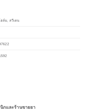
ฮล์ม, สวีเดน
97622
1592
ินิกและร้านขายยา