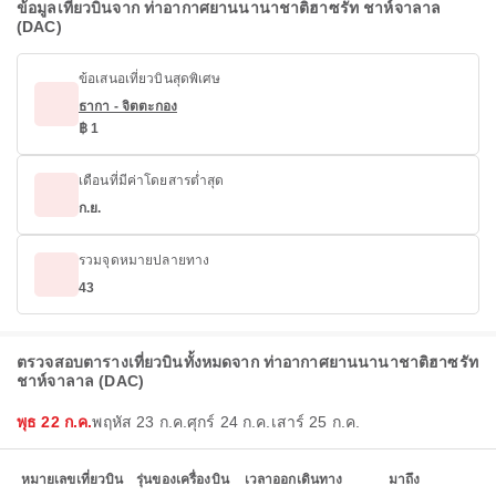
ข้อมูลเที่ยวบินจาก ท่าอากาศยานนานาชาติฮาซรัท ชาห์จาลาล
(DAC)
ข้อเสนอเที่ยวบินสุดพิเศษ
ธากา - จิตตะกอง
฿ 1
เดือนที่มีค่าโดยสารต่ำสุด
ก.ย.
รวมจุดหมายปลายทาง
43
ตรวจสอบตารางเที่ยวบินทั้งหมดจาก ท่าอากาศยานนานาชาติฮาซรัท
ชาห์จาลาล (DAC)
พุธ 22 ก.ค.
พฤหัส 23 ก.ค.
ศุกร์ 24 ก.ค.
เสาร์ 25 ก.ค.
หมายเลขเที่ยวบิน
รุ่นของเครื่องบิน
เวลาออกเดินทาง
มาถึง