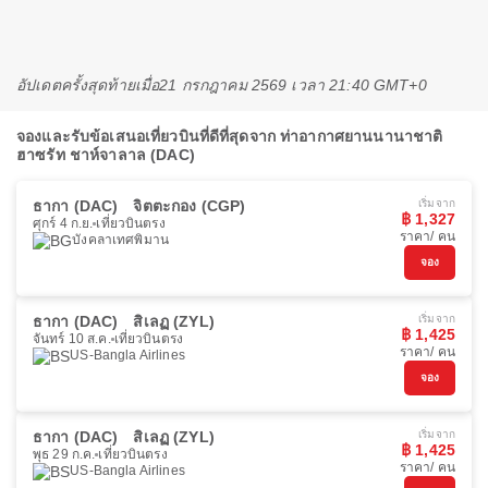
อัปเดตครั้งสุดท้ายเมื่อ
21 กรกฎาคม 2569 เวลา 21:40 GMT+0
จองและรับข้อเสนอเที่ยวบินที่ดีที่สุดจาก ท่าอากาศยานนานาชาติ
ฮาซรัท ชาห์จาลาล (DAC)
ธากา (DAC)
จิตตะกอง (CGP)
เริ่มจาก
฿ 1,327
ศุกร์ 4 ก.ย.
เที่ยวบินตรง
ราคา/ คน
บังคลาเทศพิมาน
จอง
ธากา (DAC)
สิเลฏ (ZYL)
เริ่มจาก
฿ 1,425
จันทร์ 10 ส.ค.
เที่ยวบินตรง
ราคา/ คน
US-Bangla Airlines
จอง
ธากา (DAC)
สิเลฏ (ZYL)
เริ่มจาก
฿ 1,425
พุธ 29 ก.ค.
เที่ยวบินตรง
ราคา/ คน
US-Bangla Airlines