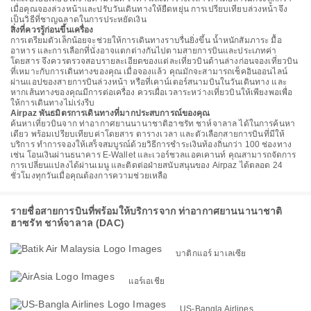
เมื่อคุณจองล่วงหน้าและปรับวันเดินทางให้ยืดหยุ่น การเปรียบเทียบล่วงหน้าจึง
เป็นวิธีที่ชาญฉลาดในการประหยัดเงิน
สิ่งที่ควรรู้ก่อนขึ้นเครื่อง
การเตรียมตัวเล็กน้อยจะช่วยให้การเดินทางราบรื่นยิ่งขึ้น น้ำหนักสัมภาระ มื้อ
อาหาร และการเลือกที่นั่งอาจแตกต่างกันไปตามสายการบินและประเภทค่า
โดยสาร จึงควรตรวจสอบรายละเอียดของแต่ละเที่ยวบินด้านล่างก่อนจองเที่ยวบิน
ที่เหมาะกับการเดินทางของคุณ เมื่อจองแล้ว คุณมักจะสามารถเช็คอินออนไลน์
ผ่านแอปของสายการบินล่วงหน้า หรือที่เคาน์เตอร์สนามบินในวันเดินทาง และ
หากเส้นทางของคุณมีการต่อเครื่อง ควรเผื่อเวลาระหว่างเที่ยวบินให้เพียงพอเพื่อ
ให้การเดินทางไม่เร่งรีบ
Airpaz พันธมิตรการเดินทางที่มากประสบการณ์ของคุณ
ค้นหาเที่ยวบินจาก ท่าอากาศยานนานาชาติฮาซรัท ชาห์จาลาล ได้ในการค้นหา
เดียว พร้อมเปรียบเทียบค่าโดยสาร ตารางเวลา และตัวเลือกสายการบินที่มีให้
บริการ ทำการจองให้เสร็จสมบูรณ์ด้วยวิธีการชำระเงินท้องถิ่นกว่า 100 ช่องทาง
เช่น โอนเงินผ่านธนาคาร E-Wallet และเวอร์ชวลแอคเคานท์ คุณสามารถจัดการ
การเปลี่ยนแปลงได้ผ่านเมนู และติดต่อฝ่ายสนับสนุนของ Airpaz ได้ตลอด 24
ชั่วโมงทุกวันเมื่อคุณต้องการความช่วยเหลือ
รายชื่อสายการบินที่พร้อมให้บริการจาก ท่าอากาศยานนานาชาติ
ฮาซรัท ชาห์จาลาล (DAC)
บาติกแอร์ มาเลเซีย
แอร์เอเชีย
US-Bangla Airlines