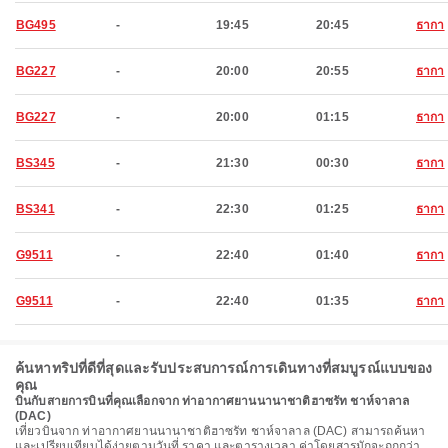
BG495
-
19:45
20:45
ธากา
BG227
-
20:00
20:55
ธากา
BG227
-
20:00
01:15
ธากา
BS345
-
21:30
00:30
ธากา
BS341
-
22:30
01:25
ธากา
G9511
-
22:40
01:40
ธากา
G9511
-
22:40
01:35
ธากา
ค้นหาทริปที่ดีที่สุดและรับประสบการณ์การเดินทางที่สมบูรณ์แบบของ
คุณ
บินกับสายการบินที่คุณเลือกจาก ท่าอากาศยานนานาชาติฮาซรัท ชาห์จาลาล
(DAC)
เที่ยวบินจาก ท่าอากาศยานนานาชาติฮาซรัท ชาห์จาลาล (DAC) สามารถค้นหา
และเปรียบเทียบได้ง่ายตามวันที่ ราคา และตารางเวลา ค่าโดยสารมักจะถูกกว่า