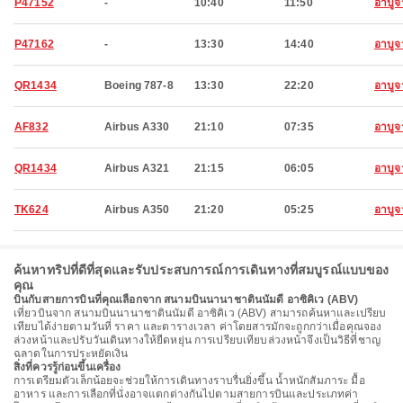
P47152
-
10:40
11:50
อาบูจ
P47162
-
13:30
14:40
อาบูจ
QR1434
Boeing 787-8
13:30
22:20
อาบูจ
AF832
Airbus A330
21:10
07:35
อาบูจ
QR1434
Airbus A321
21:15
06:05
อาบูจ
TK624
Airbus A350
21:20
05:25
อาบูจ
ค้นหาทริปที่ดีที่สุดและรับประสบการณ์การเดินทางที่สมบูรณ์แบบของ
คุณ
บินกับสายการบินที่คุณเลือกจาก สนามบินนานาชาตินนัมดี อาซิคิเว (ABV)
เที่ยวบินจาก สนามบินนานาชาตินนัมดี อาซิคิเว (ABV) สามารถค้นหาและเปรียบ
เทียบได้ง่ายตามวันที่ ราคา และตารางเวลา ค่าโดยสารมักจะถูกกว่าเมื่อคุณจอง
ล่วงหน้าและปรับวันเดินทางให้ยืดหยุ่น การเปรียบเทียบล่วงหน้าจึงเป็นวิธีที่ชาญ
ฉลาดในการประหยัดเงิน
สิ่งที่ควรรู้ก่อนขึ้นเครื่อง
การเตรียมตัวเล็กน้อยจะช่วยให้การเดินทางราบรื่นยิ่งขึ้น น้ำหนักสัมภาระ มื้อ
อาหาร และการเลือกที่นั่งอาจแตกต่างกันไปตามสายการบินและประเภทค่า