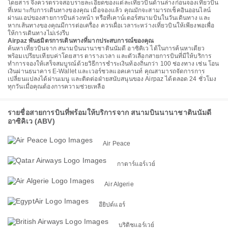
โดยสาร จึงควรตรวจสอบรายละเอียดของแต่ละเที่ยวบินด้านล่างก่อนจองเที่ยวบิน
ที่เหมาะกับการเดินทางของคุณ เมื่อจองแล้ว คุณมักจะสามารถเช็คอินออนไลน์
ผ่านแอปของสายการบินล่วงหน้า หรือที่เคาน์เตอร์สนามบินในวันเดินทาง และ
หากเส้นทางของคุณมีการต่อเครื่อง ควรเผื่อเวลาระหว่างเที่ยวบินให้เพียงพอเพื่อ
ให้การเดินทางไม่เร่งรีบ
Airpaz พันธมิตรการเดินทางที่มากประสบการณ์ของคุณ
ค้นหาเที่ยวบินจาก สนามบินนานาชาตินนัมดี อาซิคิเว ได้ในการค้นหาเดียว
พร้อมเปรียบเทียบค่าโดยสาร ตารางเวลา และตัวเลือกสายการบินที่มีให้บริการ
ทำการจองให้เสร็จสมบูรณ์ด้วยวิธีการชำระเงินท้องถิ่นกว่า 100 ช่องทาง เช่น โอน
เงินผ่านธนาคาร E-Wallet และเวอร์ชวลแอคเคานท์ คุณสามารถจัดการการ
เปลี่ยนแปลงได้ผ่านเมนู และติดต่อฝ่ายสนับสนุนของ Airpaz ได้ตลอด 24 ชั่วโมง
ทุกวันเมื่อคุณต้องการความช่วยเหลือ
รายชื่อสายการบินที่พร้อมให้บริการจาก สนามบินนานาชาตินนัมดี
อาซิคิเว (ABV)
Air Peace
กาตาร์แอร์เวย์
Air Algerie
อียิปต์แอร์
บริติชแอร์เวย์