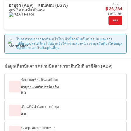
อาบูจา (ABV)
ลอนดอน (LGW)
เริ่มจาก
฿ 26,234
ศุกร์ 7 ส.ค.
เที่ยวบินตรง
ราคา/ คน
Air Peace
จอง
โปรดทราบว่าราคาที่ระบุไว้ในหน้านี้อาจไม่เป็นปัจจุบัน และอาจ
เปลี่ยนแปลงได้โดยไม่ต้องแจ้งให้ทราบล่วงหน้า เรามุ่งมั่นที่จะให้ข้อมูล
ที่ถูกต้องและเป็นปัจจุบันที่สุด
ข้อมูลเที่ยวบินจาก สนามบินนานาชาตินนัมดี อาซิคิเว (ABV)
ข้อเสนอเที่ยวบินสุดพิเศษ
อาบูจา - พอร์ต ฮาร์คอร์ท
฿ 3
เดือนที่มีค่าโดยสารต่ำสุด
ส.ค.
รวมจุดหมายปลายทาง