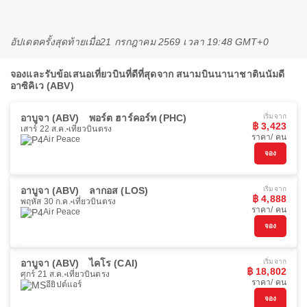
อัปเดตครั้งสุดท้ายเมื่อ
21 กรกฎาคม 2569 เวลา 19:48 GMT+0
จองและรับข้อเสนอเที่ยวบินที่ดีที่สุดจาก สนามบินนานาชาตินนัมดี
อาซิคิเว (ABV)
อาบูจา (ABV)
พอร์ต ฮาร์คอร์ท (PHC)
เริ่มจาก
฿ 3,423
เสาร์ 22 ส.ค.
เที่ยวบินตรง
ราคา/ คน
Air Peace
จอง
อาบูจา (ABV)
ลากอส (LOS)
เริ่มจาก
฿ 4,888
พฤหัส 30 ก.ค.
เที่ยวบินตรง
ราคา/ คน
Air Peace
จอง
อาบูจา (ABV)
ไคโร (CAI)
เริ่มจาก
฿ 18,802
ศุกร์ 21 ส.ค.
เที่ยวบินตรง
ราคา/ คน
อียิปต์แอร์
จอง