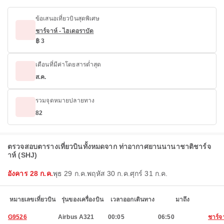
ข้อเสนอเที่ยวบินสุดพิเศษ
ชาร์จาห์ - ไฮเดอราบัด
฿ 3
เดือนที่มีค่าโดยสารต่ำสุด
ส.ค.
รวมจุดหมายปลายทาง
82
ตรวจสอบตารางเที่ยวบินทั้งหมดจาก ท่าอากาศยานนานาชาติชาร์จ
าห์ (SHJ)
อังคาร 28 ก.ค.
พุธ 29 ก.ค.
พฤหัส 30 ก.ค.
ศุกร์ 31 ก.ค.
หมายเลขเที่ยวบิน
รุ่นของเครื่องบิน
เวลาออกเดินทาง
มาถึง
G9526
Airbus A321
00:05
06:50
ชาร์จ