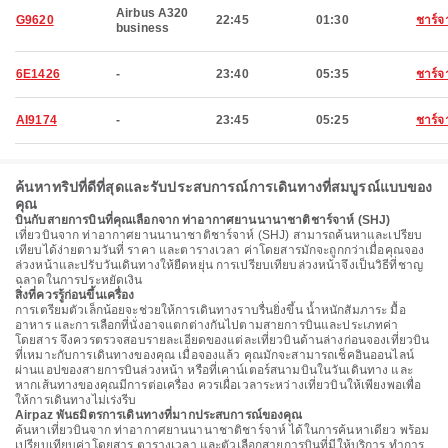
Airbus A320
G9620
22:45
01:30
ชาร์จ
business
6E1426
-
23:40
05:35
ชาร์จ
AI9174
-
23:45
05:25
ชาร์จ
ค้นหาทริปที่ดีที่สุดและรับประสบการณ์การเดินทางที่สมบูรณ์แบบของ
คุณ
บินกับสายการบินที่คุณเลือกจาก ท่าอากาศยานนานาชาติชาร์จาห์ (SHJ)
เที่ยวบินจาก ท่าอากาศยานนานาชาติชาร์จาห์ (SHJ) สามารถค้นหาและเปรียบ
เทียบได้ง่ายตามวันที่ ราคา และตารางเวลา ค่าโดยสารมักจะถูกกว่าเมื่อคุณจอง
ล่วงหน้าและปรับวันเดินทางให้ยืดหยุ่น การเปรียบเทียบล่วงหน้าจึงเป็นวิธีที่ชาญ
ฉลาดในการประหยัดเงิน
สิ่งที่ควรรู้ก่อนขึ้นเครื่อง
การเตรียมตัวเล็กน้อยจะช่วยให้การเดินทางราบรื่นยิ่งขึ้น น้ำหนักสัมภาระ มื้อ
อาหาร และการเลือกที่นั่งอาจแตกต่างกันไปตามสายการบินและประเภทค่า
โดยสาร จึงควรตรวจสอบรายละเอียดของแต่ละเที่ยวบินด้านล่างก่อนจองเที่ยวบิน
ที่เหมาะกับการเดินทางของคุณ เมื่อจองแล้ว คุณมักจะสามารถเช็คอินออนไลน์
ผ่านแอปของสายการบินล่วงหน้า หรือที่เคาน์เตอร์สนามบินในวันเดินทาง และ
หากเส้นทางของคุณมีการต่อเครื่อง ควรเผื่อเวลาระหว่างเที่ยวบินให้เพียงพอเพื่อ
ให้การเดินทางไม่เร่งรีบ
Airpaz พันธมิตรการเดินทางที่มากประสบการณ์ของคุณ
ค้นหาเที่ยวบินจาก ท่าอากาศยานนานาชาติชาร์จาห์ ได้ในการค้นหาเดียว พร้อม
เปรียบเทียบค่าโดยสาร ตารางเวลา และตัวเลือกสายการบินที่มีให้บริการ ทำการ