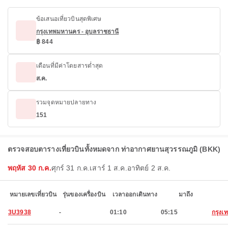
ข้อเสนอเที่ยวบินสุดพิเศษ
กรุงเทพมหานคร - อุบลราชธานี
฿ 844
เดือนที่มีค่าโดยสารต่ำสุด
ส.ค.
รวมจุดหมายปลายทาง
151
ตรวจสอบตารางเที่ยวบินทั้งหมดจาก ท่าอากาศยานสุวรรณภูมิ (BKK)
พฤหัส 30 ก.ค.
ศุกร์ 31 ก.ค.
เสาร์ 1 ส.ค.
อาทิตย์ 2 ส.ค.
หมายเลขเที่ยวบิน
รุ่นของเครื่องบิน
เวลาออกเดินทาง
มาถึง
3U3938
-
01:10
05:15
กรุง