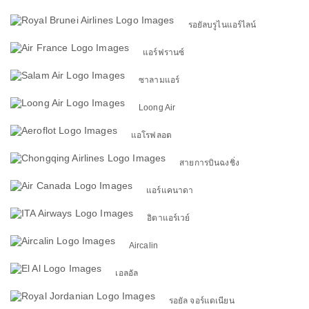
รอยัลบรูไนแอร์ไลน์
แอร์ฟรานซ์
ซาลามแอร์
Loong Air
แอโรฟลอต
สายการบินฉงชิ่ง
แอร์แคนาดา
อิตาแอร์เวย์
Aircalin
เอลอัล
รอยัล จอร์แดเนียน