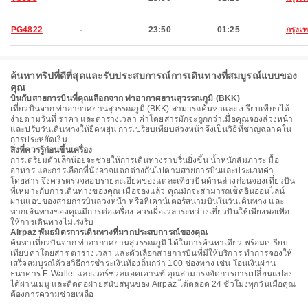
PG4822
-
23:50
01:25
กรุง
ค้นหาทริปที่ดีที่สุดและรับประสบการณ์การเดินทางที่สมบูรณ์แบบของ
คุณ
บินกับสายการบินที่คุณเลือกจาก ท่าอากาศยานสุวรรณภูมิ (BKK)
เที่ยวบินจาก ท่าอากาศยานสุวรรณภูมิ (BKK) สามารถค้นหาและเปรียบเทียบได้
ง่ายตามวันที่ ราคา และตารางเวลา ค่าโดยสารมักจะถูกกว่าเมื่อคุณจองล่วงหน้า
และปรับวันเดินทางให้ยืดหยุ่น การเปรียบเทียบล่วงหน้าจึงเป็นวิธีที่ชาญฉลาดใน
การประหยัดเงิน
สิ่งที่ควรรู้ก่อนขึ้นเครื่อง
การเตรียมตัวเล็กน้อยจะช่วยให้การเดินทางราบรื่นยิ่งขึ้น น้ำหนักสัมภาระ มื้อ
อาหาร และการเลือกที่นั่งอาจแตกต่างกันไปตามสายการบินและประเภทค่า
โดยสาร จึงควรตรวจสอบรายละเอียดของแต่ละเที่ยวบินด้านล่างก่อนจองเที่ยวบิน
ที่เหมาะกับการเดินทางของคุณ เมื่อจองแล้ว คุณมักจะสามารถเช็คอินออนไลน์
ผ่านแอปของสายการบินล่วงหน้า หรือที่เคาน์เตอร์สนามบินในวันเดินทาง และ
หากเส้นทางของคุณมีการต่อเครื่อง ควรเผื่อเวลาระหว่างเที่ยวบินให้เพียงพอเพื่อ
ให้การเดินทางไม่เร่งรีบ
Airpaz พันธมิตรการเดินทางที่มากประสบการณ์ของคุณ
ค้นหาเที่ยวบินจาก ท่าอากาศยานสุวรรณภูมิ ได้ในการค้นหาเดียว พร้อมเปรียบ
เทียบค่าโดยสาร ตารางเวลา และตัวเลือกสายการบินที่มีให้บริการ ทำการจองให้
เสร็จสมบูรณ์ด้วยวิธีการชำระเงินท้องถิ่นกว่า 100 ช่องทาง เช่น โอนเงินผ่าน
ธนาคาร E-Wallet และเวอร์ชวลแอคเคานท์ คุณสามารถจัดการการเปลี่ยนแปลง
ได้ผ่านเมนู และติดต่อฝ่ายสนับสนุนของ Airpaz ได้ตลอด 24 ชั่วโมงทุกวันเมื่อคุณ
ต้องการความช่วยเหลือ