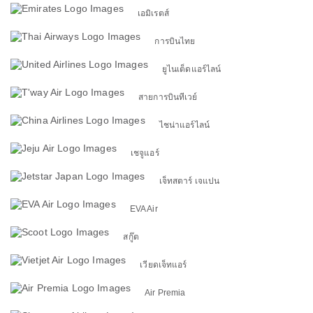
เอมิเรตส์
การบินไทย
ยูไนเต็ดแอร์ไลน์
สายการบินทีเวย์
ไชน่าแอร์ไลน์
เชจูแอร์
เจ็ทสตาร์ เจแปน
EVA Air
สกู๊ต
เวียดเจ็ทแอร์
Air Premia