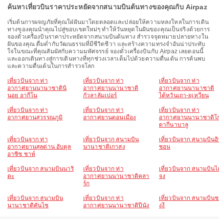
ค้นหาเที่ยวบินราคาประหยัดจากสนามบินต้นทางของคุณกับ Airpaz
เริ่มต้นการผจญภัยที่คุณใฝ่ฝันมาโดยตลอดและปล่อยให้ความหลงใหลในการเดิน
ทางของคุณนำคุณไปสู่ขอบเขตใหม่ๆ ทำให้วันหยุดในฝันของคุณเป็นจริงด้วยการ
จองตั๋วเครื่องบินราคาประหยัดจากสนามบินต้นทาง สำรวจจุดหมายปลายทางใน
ฝันของคุณ ดื่มด่ำกับวัฒนธรรมที่มีชีวิตชีวา และสร้างความทรงจำอันน่าประทับ
ใจในขณะที่คุณสัมผัสกับความมหัศจรรย์ จองตั๋วเครื่องบินกับ Airpaz เลยตอนนี้
และออกเดินทางสู่การเดินทางที่ทุกช่วงเวลาเต็มไปด้วยความตื่นเต้น การค้นพบ
และความตื่นเต้นในการสำรวจโลก
เที่ยวบินจาก ท่า
เที่ยวบินจาก ท่า
เที่ยวบินจาก ท่า
อากาศยานนานาชาตินิ
อากาศยานนานาชาติ
อากาศยานนานาชาติ
นอย อากีโน
กัวลาลัมเปอร์
ไต้หวันเถา-ยฺเหวียน
เที่ยวบินจาก ท่า
เที่ยวบินจาก ท่า
เที่ยวบินจาก ท่า
อากาศยานสุวรรณภูมิ
อากาศยานดอนเมือง
อากาศยานนานาชาติโ
ตากีนาบาลู
เที่ยวบินจาก ท่า
เที่ยวบินจาก สนามบิน
เที่ยวบินจาก สนามบินอ
อากาศยานสุลต่าน อับดุล
นานาชาติเกาสง
ชอน
อาซิซ ชาห์
เที่ยวบินจาก สนามบินนาริ
เที่ยวบินจาก ท่า
เที่ยวบินจาก สนามบินไ
ตะ
อากาศยานนานาชาติคลา
จง
ร์ก
เที่ยวบินจาก สนามบิน
เที่ยวบินจาก ท่า
เที่ยวบินจาก สนามบิน
นานาชาติคันไซ
อากาศยานนานาชาติปีนัง
งงี