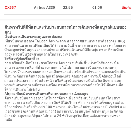
CX667
Airbus A330
22:55
01:00
ฮ่องก
ค้นหาทริปที่ดีที่สุดและรับประสบการณ์การเดินทางที่สมบูรณ์แบบของ
คุณ
เริ่มต้นการเดินทางของคุณจาก ฮ่องกง
เที่ยวบินจาก ฮ่องกง โดยออกเดินทางจาก ท่าอากาศยานนานาชาติฮ่องกง (HKG)
สามารถค้นหาและเปรียบเทียบได้ง่ายตามวันที่ ราคา และตารางเวลา ค่าโดยสาร
มักจะถูกกว่าเมื่อคุณจองล่วงหน้าและปรับวันเดินทางให้ยืดหยุ่น การเปรียบเทียบ
ล่วงหน้าจึงเป็นวิธีที่ชาญฉลาดในการประหยัดเงิน
สิ่งที่ควรรู้ก่อนขึ้นเครื่อง
การเตรียมตัวเล็กน้อยจะช่วยให้การเดินทางราบรื่นยิ่งขึ้น น้ำหนักสัมภาระ มื้อ
อาหาร และการเลือกที่นั่งอาจแตกต่างกันไปตามสายการบินและประเภทค่า
โดยสาร จึงควรตรวจสอบรายละเอียดของแต่ละเที่ยวบินด้านล่างก่อนจองเที่ยวบิน
ที่เหมาะกับการเดินทางของคุณ เมื่อจองแล้ว คุณมักจะสามารถเช็คอินออนไลน์
ผ่านแอปของสายการบินล่วงหน้า หรือที่เคาน์เตอร์สนามบินในวันเดินทาง และ
หากเส้นทางของคุณมีการต่อเครื่อง ควรเผื่อเวลาระหว่างเที่ยวบินให้เพียงพอเพื่อ
ให้การเดินทางไม่เร่งรีบ
Airpaz พันธมิตรการเดินทางที่มากประสบการณ์ของคุณ
ค้นหาเที่ยวบินจาก ฮ่องกง ได้ในการค้นหาเดียว พร้อมเปรียบเทียบค่าโดยสาร
ตารางเวลา และตัวเลือกสายการบินที่มีให้บริการ ทำการจองให้เสร็จสมบูรณ์ด้วย
วิธีการชำระเงินท้องถิ่นกว่า 100 ช่องทาง เช่น โอนเงินผ่านธนาคาร E-Wallet และ
เวอร์ชวลแอคเคานท์ คุณสามารถจัดการการเปลี่ยนแปลงได้ผ่านเมนู และติดต่อ
ฝ่ายสนับสนุนของ Airpaz ได้ตลอด 24 ชั่วโมงทุกวันเมื่อคุณต้องการความช่วย
เหลือ