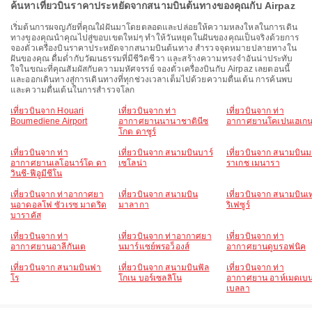
ค้นหาเที่ยวบินราคาประหยัดจากสนามบินต้นทางของคุณกับ Airpaz
เริ่มต้นการผจญภัยที่คุณใฝ่ฝันมาโดยตลอดและปล่อยให้ความหลงใหลในการเดิน
ทางของคุณนำคุณไปสู่ขอบเขตใหม่ๆ ทำให้วันหยุดในฝันของคุณเป็นจริงด้วยการ
จองตั๋วเครื่องบินราคาประหยัดจากสนามบินต้นทาง สำรวจจุดหมายปลายทางใน
ฝันของคุณ ดื่มด่ำกับวัฒนธรรมที่มีชีวิตชีวา และสร้างความทรงจำอันน่าประทับ
ใจในขณะที่คุณสัมผัสกับความมหัศจรรย์ จองตั๋วเครื่องบินกับ Airpaz เลยตอนนี้
และออกเดินทางสู่การเดินทางที่ทุกช่วงเวลาเต็มไปด้วยความตื่นเต้น การค้นพบ
และความตื่นเต้นในการสำรวจโลก
เที่ยวบินจาก Houari
เที่ยวบินจาก ท่า
เที่ยวบินจาก ท่า
Boumediene Airport
อากาศยานนานาชาตินีซ
อากาศยานโคเปนเฮเก
โกต ดาซูร์
เที่ยวบินจาก ท่า
เที่ยวบินจาก สนามบินบาร์
เที่ยวบินจาก สนามบิน
อากาศยานเลโอนาร์โด ดา
เซโลน่า
ราเกช เมนารา
วินชี-ฟีอูมีชีโน
เที่ยวบินจาก ท่าอากาศยา
เที่ยวบินจาก สนามบิน
เที่ยวบินจาก สนามบินเ
นอาดอลโฟ ซัวเรซ มาดริด
มาลากา
ริเฟซูร์
บาราคัส
เที่ยวบินจาก ท่า
เที่ยวบินจาก ท่าอากาศยา
เที่ยวบินจาก ท่า
อากาศยานอาลีกันเต
นมาร์แซย์พรอว็องส์
อากาศยานดูบรอฟนิค
เที่ยวบินจาก สนามบินฟา
เที่ยวบินจาก สนามบินฟัล
เที่ยวบินจาก ท่า
โร
โกเน บอร์เซลลิโน
อากาศยาน อาห์เมดเบ
เบลลา