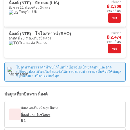
น็องต์ (NTE)
ลิสบอน (LIS)
เริ่มจาก
฿ 2,306
อังคาร 11 ส.ค.
เที่ยวบินตรง
ราคา/ คน
EasyJet UK
จอง
น็องต์ (NTE)
โรโดสทาวน์ (RHO)
เริ่มจาก
฿ 2,474
อาทิตย์ 23 ส.ค.
เที่ยวบินตรง
ราคา/ คน
Transavia France
จอง
โปรดทราบว่าราคาที่ระบุไว้ในหน้านี้อาจไม่เป็นปัจจุบัน และอาจ
เปลี่ยนแปลงได้โดยไม่ต้องแจ้งให้ทราบล่วงหน้า เรามุ่งมั่นที่จะให้ข้อมูล
ที่ถูกต้องและเป็นปัจจุบันที่สุด
ข้อมูลเที่ยวบินจาก น็องต์
ข้อเสนอเที่ยวบินสุดพิเศษ
น็องต์ - บาร์เซโลนา
฿ 1