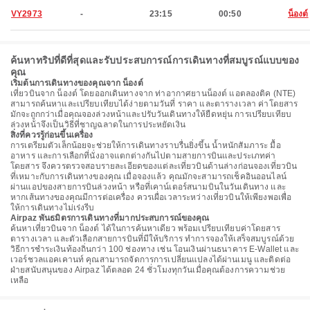
VY2973
-
23:15
00:50
น็องต์
ค้นหาทริปที่ดีที่สุดและรับประสบการณ์การเดินทางที่สมบูรณ์แบบของ
คุณ
เริ่มต้นการเดินทางของคุณจาก น็องต์
เที่ยวบินจาก น็องต์ โดยออกเดินทางจาก ท่าอากาศยานน็องต์ แอตลองติค (NTE)
สามารถค้นหาและเปรียบเทียบได้ง่ายตามวันที่ ราคา และตารางเวลา ค่าโดยสาร
มักจะถูกกว่าเมื่อคุณจองล่วงหน้าและปรับวันเดินทางให้ยืดหยุ่น การเปรียบเทียบ
ล่วงหน้าจึงเป็นวิธีที่ชาญฉลาดในการประหยัดเงิน
สิ่งที่ควรรู้ก่อนขึ้นเครื่อง
การเตรียมตัวเล็กน้อยจะช่วยให้การเดินทางราบรื่นยิ่งขึ้น น้ำหนักสัมภาระ มื้อ
อาหาร และการเลือกที่นั่งอาจแตกต่างกันไปตามสายการบินและประเภทค่า
โดยสาร จึงควรตรวจสอบรายละเอียดของแต่ละเที่ยวบินด้านล่างก่อนจองเที่ยวบิน
ที่เหมาะกับการเดินทางของคุณ เมื่อจองแล้ว คุณมักจะสามารถเช็คอินออนไลน์
ผ่านแอปของสายการบินล่วงหน้า หรือที่เคาน์เตอร์สนามบินในวันเดินทาง และ
หากเส้นทางของคุณมีการต่อเครื่อง ควรเผื่อเวลาระหว่างเที่ยวบินให้เพียงพอเพื่อ
ให้การเดินทางไม่เร่งรีบ
Airpaz พันธมิตรการเดินทางที่มากประสบการณ์ของคุณ
ค้นหาเที่ยวบินจาก น็องต์ ได้ในการค้นหาเดียว พร้อมเปรียบเทียบค่าโดยสาร
ตารางเวลา และตัวเลือกสายการบินที่มีให้บริการ ทำการจองให้เสร็จสมบูรณ์ด้วย
วิธีการชำระเงินท้องถิ่นกว่า 100 ช่องทาง เช่น โอนเงินผ่านธนาคาร E-Wallet และ
เวอร์ชวลแอคเคานท์ คุณสามารถจัดการการเปลี่ยนแปลงได้ผ่านเมนู และติดต่อ
ฝ่ายสนับสนุนของ Airpaz ได้ตลอด 24 ชั่วโมงทุกวันเมื่อคุณต้องการความช่วย
เหลือ