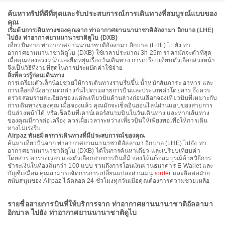
ค้นหาทริปที่ดีที่สุดและรับประสบการณ์การเดินทางที่สมบูรณ์แบบของ
คุณ
เริ่มต้นการเดินทางของคุณจาก ท่าอากาศยานนานาชาติอัลลามา อิกบาล (LHE)
ไปยัง ท่าอากาศยานนานาชาติดูไบ (DXB)
เที่ยวบินจาก ท่าอากาศยานนานาชาติอัลลามา อิกบาล (LHE) ไปยัง ท่า
อากาศยานนานาชาติดูไบ (DXB) ใช้เวลาประมาณ 3h 25m ราคามักจะต่ำที่สุด
เมื่อคุณจองล่วงหน้าและยืดหยุ่นเรื่องวันเดินทาง การเปรียบเทียบตัวเลือกล่วงหน้า
จึงเป็นวิธีที่ง่ายที่สุดในการประหยัดค่าใช้จ่าย
สิ่งที่ควรรู้ก่อนเดินทาง
การเตรียมตัวเล็กน้อยช่วยให้การเดินทางราบรื่นขึ้น น้ำหนักสัมภาระ อาหาร และ
การเลือกที่นั่งอาจแตกต่างกันไปตามสายการบินและประเภทค่าโดยสาร จึงควร
ตรวจสอบรายละเอียดของแต่ละเที่ยวบินด้านล่างก่อนเลือกจองเที่ยวบินที่เหมาะกับ
การเดินทางของคุณ เมื่อจองแล้ว คุณมักจะเช็คอินออนไลน์ผ่านแอปของสายการ
บินล่วงหน้าได้ หรือเช็คอินที่เคาน์เตอร์สนามบินในวันเดินทาง และหากเส้นทาง
ของคุณมีการต่อเครื่อง ควรเผื่อเวลาระหว่างเที่ยวบินให้เพียงพอเพื่อให้การเดิน
ทางไม่เร่งรีบ
Airpaz พันธมิตรการเดินทางที่มีประสบการณ์ของคุณ
ค้นหาเที่ยวบินจาก ท่าอากาศยานนานาชาติอัลลามา อิกบาล (LHE) ไปยัง ท่า
อากาศยานนานาชาติดูไบ (DXB) ได้ในการค้นหาเดียว และเปรียบเทียบค่า
โดยสาร ตารางเวลา และตัวเลือกสายการบินที่มี จองให้เสร็จสมบูรณ์ด้วยวิธีการ
ชำระเงินในท้องถิ่นกว่า 100 แบบ รวมถึงการโอนเงินผ่านธนาคาร E-Wallet และ
บัญชีเสมือน คุณสามารถจัดการการเปลี่ยนแปลงผ่านเมนู
/order
และติดต่อฝ่าย
สนับสนุนของ Airpaz ได้ตลอด 24 ชั่วโมงทุกวันเมื่อคุณต้องการความช่วยเหลือ
รายชื่อสายการบินที่ให้บริการจาก ท่าอากาศยานนานาชาติอัลลามา
อิกบาล ไปยัง ท่าอากาศยานนานาชาติดูไบ