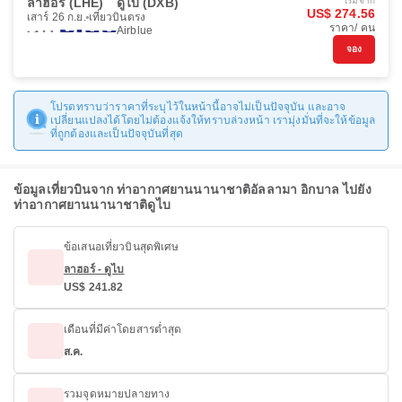
ลาฮอร์ (LHE)
ดูไบ (DXB)
เริ่มจาก
US$ 274.56
เสาร์ 26 ก.ย.
เที่ยวบินตรง
ราคา/ คน
Airblue
จอง
โปรดทราบว่าราคาที่ระบุไว้ในหน้านี้อาจไม่เป็นปัจจุบัน และอาจ
เปลี่ยนแปลงได้โดยไม่ต้องแจ้งให้ทราบล่วงหน้า เรามุ่งมั่นที่จะให้ข้อมูล
ที่ถูกต้องและเป็นปัจจุบันที่สุด
ข้อมูลเที่ยวบินจาก ท่าอากาศยานนานาชาติอัลลามา อิกบาล ไปยัง
ท่าอากาศยานนานาชาติดูไบ
ข้อเสนอเที่ยวบินสุดพิเศษ
ลาฮอร์ - ดูไบ
US$ 241.82
เดือนที่มีค่าโดยสารต่ำสุด
ส.ค.
รวมจุดหมายปลายทาง