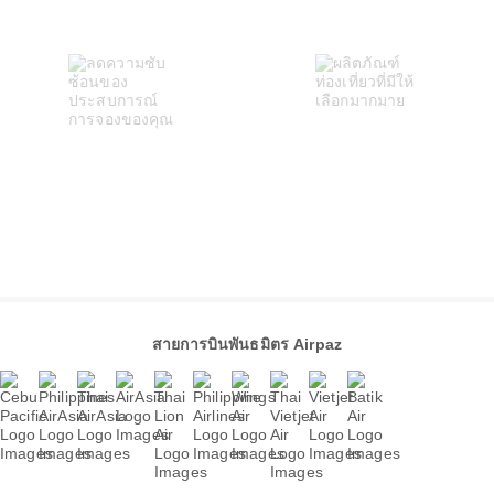
สายการบินพันธมิตร Airpaz