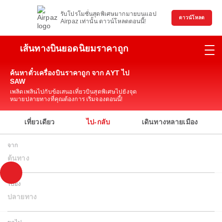
รับโปรโมชั่นสุดพิเศษมากมายบนแอป
ดาวน์โหลด
Airpaz เท่านั้น ดาวน์โหลดตอนนี้!
เส้นทางบินยอดนิยมราคาถูก
ค้นหาตั๋วเครื่องบินราคาถูก จาก AYT ไป
SAW
เพลิดเพลินไปกับข้อเสนอเที่ยวบินสุดพิเศษไปยังจุด
หมายปลายทางที่คุณต้องการ เริ่มจองตอนนี้!
เที่ยวเดียว
ไป-กลับ
เดินทางหลายเมือง
จาก
ต้นทาง
ไปยัง
ปลายทาง