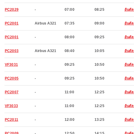
PC2029
-
07:00
08:25
อันตั
PC2001
Airbus A321
07:35
09:00
อันตั
PC2001
-
08:00
09:25
อันตั
PC2003
Airbus A321
08:40
10:05
อันตั
VF3031
-
09:25
10:50
อันตั
PC2005
-
09:25
10:50
อันตั
PC2007
-
11:00
12:25
อันตั
VF3033
-
11:00
12:25
อันตั
PC2011
-
12:00
13:25
อันตั
PC2009
-
12:50
14:15
อันตั