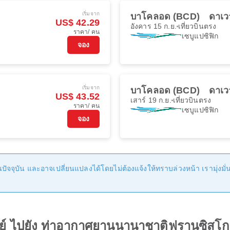
เริ่มจาก
บาโคลอด (BCD)
ดาเวา
US$ 42.29
อังคาร 15 ก.ย.
เที่ยวบินตรง
ราคา/ คน
เซบูแปซิฟิก
จอง
เริ่มจาก
บาโคลอด (BCD)
ดาเวา
US$ 43.52
เสาร์ 19 ก.ย.
เที่ยวบินตรง
ราคา/ คน
เซบูแปซิฟิก
จอง
ัจจุบัน และอาจเปลี่ยนแปลงได้โดยไม่ต้องแจ้งให้ทราบล่วงหน้า เรามุ่งมั่นที
เลย์ ไปยัง ท่าอากาศยานนานาชาติฟรานซิสโ