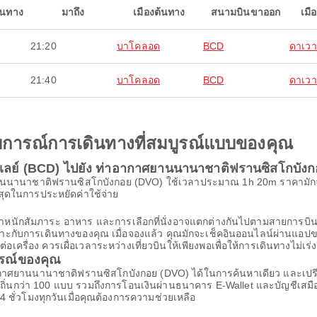
ินทาง
มาถึง
เมืองต้นทาง
สนามบินขาออก
เมื
21:20
บาโคลอด
BCD
ดาเวาซ
21:40
บาโคลอด
BCD
ดาเวาซ
ะสบการณ์การเดินทางที่สมบูรณ์แบบของคุณ
ิเลย์ (BCD) ไปยัง ท่าอากาศยานนานาชาติฟรานซิสโกบัง
านนานาชาติฟรานซิสโกบังกอย (DVO) ใช้เวลาประมาณ 1h 20m ราคามักจะต่ำท
ที่สุดในการประหยัดค่าใช้จ่าย
้น น้ำหนักสัมภาระ อาหาร และการเลือกที่นั่งอาจแตกต่างกันไปตามสายก
เหมาะกับการเดินทางของคุณ เมื่อจองแล้ว คุณมักจะเช็คอินออนไลน์ผ่านแอปขอ
รื่อง ควรเผื่อเวลาระหว่างเที่ยวบินให้เพียงพอเพื่อให้การเดินทางไม่เร่ง
ารณ์ของคุณ
าอากาศยานนานาชาติฟรานซิสโกบังกอย (DVO) ได้ในการค้นหาเดียว และเป
ท้องถิ่นกว่า 100 แบบ รวมถึงการโอนเงินผ่านธนาคาร E-Wallet และบัญชีเ
 ชั่วโมงทุกวันเมื่อคุณต้องการความช่วยเหลือ