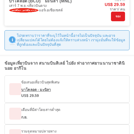
บาโคลอด (BCD)
มะนิลา (MNL)
เริ่มจาก
US$ 29.59
เสาร์ 7 พ.ย.
เที่ยวบินตรง
ราคา/ คน
แอร์เอเชียเซสต์
จอง
โปรดทราบว่าราคาที่ระบุไว้ในหน้านี้อาจไม่เป็นปัจจุบัน และอาจ
เปลี่ยนแปลงได้โดยไม่ต้องแจ้งให้ทราบล่วงหน้า เรามุ่งมั่นที่จะให้ข้อมูล
ที่ถูกต้องและเป็นปัจจุบันที่สุด
ข้อมูลเที่ยวบินจาก สนามบินสิเลย์ ไปยัง ท่าอากาศยานนานาชาตินิ
นอย อากีโน
ข้อเสนอเที่ยวบินสุดพิเศษ
บาโคลอด - มะนิลา
US$ 29.59
เดือนที่มีค่าโดยสารต่ำสุด
ก.ย.
รวมจุดหมายปลายทาง