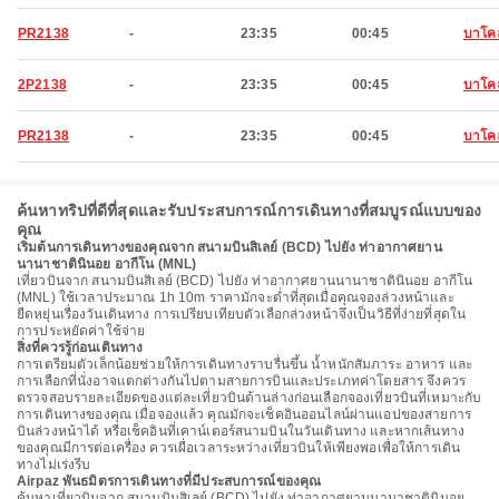
PR2138
-
23:35
00:45
บาโค
2P2138
-
23:35
00:45
บาโค
PR2138
-
23:35
00:45
บาโค
ค้นหาทริปที่ดีที่สุดและรับประสบการณ์การเดินทางที่สมบูรณ์แบบของ
คุณ
เริ่มต้นการเดินทางของคุณจาก สนามบินสิเลย์ (BCD) ไปยัง ท่าอากาศยาน
นานาชาตินินอย อากีโน (MNL)
เที่ยวบินจาก สนามบินสิเลย์ (BCD) ไปยัง ท่าอากาศยานนานาชาตินินอย อากีโน
(MNL) ใช้เวลาประมาณ 1h 10m ราคามักจะต่ำที่สุดเมื่อคุณจองล่วงหน้าและ
ยืดหยุ่นเรื่องวันเดินทาง การเปรียบเทียบตัวเลือกล่วงหน้าจึงเป็นวิธีที่ง่ายที่สุดใน
การประหยัดค่าใช้จ่าย
สิ่งที่ควรรู้ก่อนเดินทาง
การเตรียมตัวเล็กน้อยช่วยให้การเดินทางราบรื่นขึ้น น้ำหนักสัมภาระ อาหาร และ
การเลือกที่นั่งอาจแตกต่างกันไปตามสายการบินและประเภทค่าโดยสาร จึงควร
ตรวจสอบรายละเอียดของแต่ละเที่ยวบินด้านล่างก่อนเลือกจองเที่ยวบินที่เหมาะกับ
การเดินทางของคุณ เมื่อจองแล้ว คุณมักจะเช็คอินออนไลน์ผ่านแอปของสายการ
บินล่วงหน้าได้ หรือเช็คอินที่เคาน์เตอร์สนามบินในวันเดินทาง และหากเส้นทาง
ของคุณมีการต่อเครื่อง ควรเผื่อเวลาระหว่างเที่ยวบินให้เพียงพอเพื่อให้การเดิน
ทางไม่เร่งรีบ
Airpaz พันธมิตรการเดินทางที่มีประสบการณ์ของคุณ
ค้นหาเที่ยวบินจาก สนามบินสิเลย์ (BCD) ไปยัง ท่าอากาศยานนานาชาตินินอย