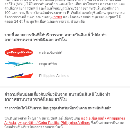
อากีโน (MNL) ได้ในการค้นหาเดียว และเปรียบเทียบค่าโดยสาร ตารางเวลา และ
ตัวเลือกสายการบินที่มี จองให้เสร็จสมบูรณ์ด้วยวิธีการชำระเงินในท้องถิ่นกว่า
100 แบบ รวมถึงการโอนเงินผ่านธนาคาร E-Wallet และบัญชีเสมือน คุณสามารถ
จัดการการเปลี่ยนแปลงผ่านเมนู
/order
และติดต่อฝ่ายสนับสนุนของ Airpaz ได้
ตลอด 24 ชั่วโมงทุกวันเมื่อคุณต้องการความช่วยเหลือ
รายชื่อสายการบินที่ให้บริการจาก สนามบินสิเลย์ ไปยัง ท่า
อากาศยานนานาชาตินินอย อากีโน
แอร์เอเชียเซสต์
เซบูแปซิฟิก
Philippine Airlines
คำถามที่พบบ่อยเกี่ยวกับเที่ยวบินจาก สนามบินสิเลย์ ไปยัง ท่า
อากาศยานนานาชาตินินอย อากีโน
สายการบินใดได้รับความนิยมสูงสุดสำหรับเที่ยวบินจาก สนามบินสิเลย์?
นักเดินทางส่วนใหญ่จาก สนามบินสิเลย์ เลือกบินกับ
แอร์เอเชียเซสต์ / Philippines
AirAsia
,
เซบูแปซิฟิก / Cebu Pacific
,
Philippine Airlines
ซึ่งเป็นสายการบินยอด
นิยมสำหรับเที่ยวบินออกจากสนามบินนี้