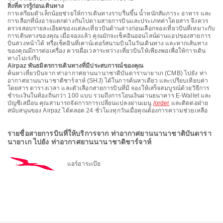
สิ่งที่ควรรู้ก่อนเดินทาง
การเตรียมตัวเล็กน้อยช่วยให้การเดินทางราบรื่นขึ้น น้ำหนักสัมภาระ อาหาร และ
การเลือกที่นั่งอาจแตกต่างกันไปตามสายการบินและประเภทค่าโดยสาร จึงควร
ตรวจสอบรายละเอียดของแต่ละเที่ยวบินด้านล่างก่อนเลือกจองเที่ยวบินที่เหมาะกับ
การเดินทางของคุณ เมื่อจองแล้ว คุณมักจะเช็คอินออนไลน์ผ่านแอปของสายการ
บินล่วงหน้าได้ หรือเช็คอินที่เคาน์เตอร์สนามบินในวันเดินทาง และหากเส้นทาง
ของคุณมีการต่อเครื่อง ควรเผื่อเวลาระหว่างเที่ยวบินให้เพียงพอเพื่อให้การเดิน
ทางไม่เร่งรีบ
Airpaz พันธมิตรการเดินทางที่มีประสบการณ์ของคุณ
ค้นหาเที่ยวบินจาก ท่าอากาศยานนานาชาติบันดารานายาเก (CMB) ไปยัง ท่า
อากาศยานนานาชาติชาร์จาห์ (SHJ) ได้ในการค้นหาเดียว และเปรียบเทียบค่า
โดยสาร ตารางเวลา และตัวเลือกสายการบินที่มี จองให้เสร็จสมบูรณ์ด้วยวิธีการ
ชำระเงินในท้องถิ่นกว่า 100 แบบ รวมถึงการโอนเงินผ่านธนาคาร E-Wallet และ
บัญชีเสมือน คุณสามารถจัดการการเปลี่ยนแปลงผ่านเมนู
/order
และติดต่อฝ่าย
สนับสนุนของ Airpaz ได้ตลอด 24 ชั่วโมงทุกวันเมื่อคุณต้องการความช่วยเหลือ
รายชื่อสายการบินที่ให้บริการจาก ท่าอากาศยานนานาชาติบันดารา
นายาเก ไปยัง ท่าอากาศยานนานาชาติชาร์จาห์
แอร์อาระเบีย