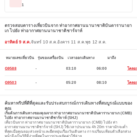
1
ตรวจสอบตารางเที่ยวบินจาก ท่าอากาศยานนานาชาติบันดารานายา
เก ไปยัง ท่าอากาศยานนานาชาติชาร์จาห์
อาทิตย์ 9 ส.ค.
จันทร์ 10 ส.ค.
อังคาร 11 ส.ค.
พุธ 12 ส.ค.
หมายเลขเที่ยวบิน
รุ่นของเครื่องบิน
เวลาออกเดินทาง
มาถึง
G9588
-
03:10
06:00
โคลอ
G9503
-
05:20
08:10
โคลอ
ค้นหาทริปที่ดีที่สุดและรับประสบการณ์การเดินทางที่สมบูรณ์แบบของ
คุณ
เริ่มต้นการเดินทางของคุณจาก ท่าอากาศยานนานาชาติบันดารานายาเก (CMB)
ไปยัง ท่าอากาศยานนานาชาติชาร์จาห์ (SHJ)
เที่ยวบินจาก ท่าอากาศยานนานาชาติบันดารานายาเก (CMB) ไปยัง ท่า
อากาศยานนานาชาติชาร์จาห์ (SHJ) ใช้เวลาประมาณ 4h 20m ราคามักจะต่ำ
ที่สุดเมื่อคุณจองล่วงหน้าและยืดหยุ่นเรื่องวันเดินทาง การเปรียบเทียบตัวเลือกล่วง
หน้าจึงเป็นวิธีที่ง่ายที่สุดในการประหยัดค่าใช้จ่าย