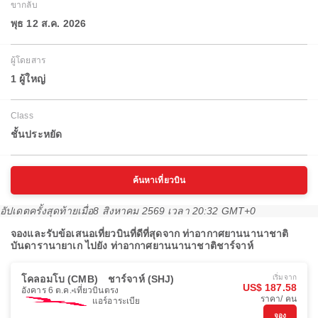
ขากลับ
พุธ 12 ส.ค. 2026
ผู้โดยสาร
1 ผู้ใหญ่
Class
ชั้นประหยัด
ค้นหาเที่ยวบิน
อัปเดตครั้งสุดท้ายเมื่อ
8 สิงหาคม 2569 เวลา 20:32 GMT+0
จองและรับข้อเสนอเที่ยวบินที่ดีที่สุดจาก ท่าอากาศยานนานาชาติ
บันดารานายาเก ไปยัง ท่าอากาศยานนานาชาติชาร์จาห์
โคลอมโบ (CMB)
ชาร์จาห์ (SHJ)
เริ่มจาก
US$ 187.58
อังคาร 6 ต.ค.
เที่ยวบินตรง
ราคา/ คน
แอร์อาระเบีย
จอง