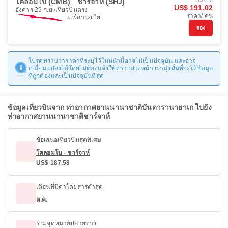
โคลอมโบ (CMB)
ชาร์จาห์ (SHJ)
เริ่มจาก
US$ 191.02
อังคาร 29 ก.ย.
เที่ยวบินตรง
ราคา/ คน
แอร์อาระเบีย
จอง
โปรดทราบว่าราคาที่ระบุไว้ในหน้านี้อาจไม่เป็นปัจจุบัน และอาจ
เปลี่ยนแปลงได้โดยไม่ต้องแจ้งให้ทราบล่วงหน้า เรามุ่งมั่นที่จะให้ข้อมูล
ที่ถูกต้องและเป็นปัจจุบันที่สุด
ข้อมูลเที่ยวบินจาก ท่าอากาศยานนานาชาติบันดารานายาเก ไปยัง
ท่าอากาศยานนานาชาติชาร์จาห์
ข้อเสนอเที่ยวบินสุดพิเศษ
โคลอมโบ - ชาร์จาห์
US$ 187.58
เดือนที่มีค่าโดยสารต่ำสุด
ต.ค.
รวมจุดหมายปลายทาง