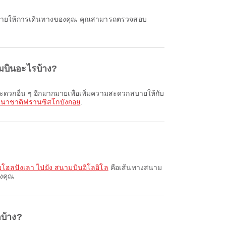
มบินอะไรบ้าง?
นาชาติฟรานซิสโกบังกอย
.
โฮลปังเลา ไปยัง สนามบินอิโลอิโล
คือเส้นทางสนาม
องคุณ
ดบ้าง?