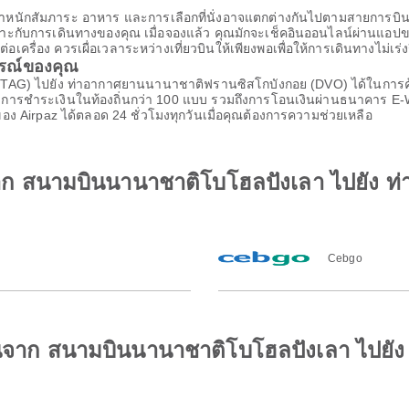
้น น้ำหนักสัมภาระ อาหาร และการเลือกที่นั่งอาจแตกต่างกันไปตามสายก
เหมาะกับการเดินทางของคุณ เมื่อจองแล้ว คุณมักจะเช็คอินออนไลน์ผ่านแอปขอ
รื่อง ควรเผื่อเวลาระหว่างเที่ยวบินให้เพียงพอเพื่อให้การเดินทางไม่เร่ง
ารณ์ของคุณ
(TAG) ไปยัง ท่าอากาศยานนานาชาติฟรานซิสโกบังกอย (DVO) ได้ในการค
ยวิธีการชำระเงินในท้องถิ่นกว่า 100 แบบ รวมถึงการโอนเงินผ่านธนาคาร 
ง Airpaz ได้ตลอด 24 ชั่วโมงทุกวันเมื่อคุณต้องการความช่วยเหลือ
รจาก สนามบินนานาชาติโบโฮลปังเลา ไปยัง
Cebgo
ยวบินจาก สนามบินนานาชาติโบโฮลปังเลา ไปย