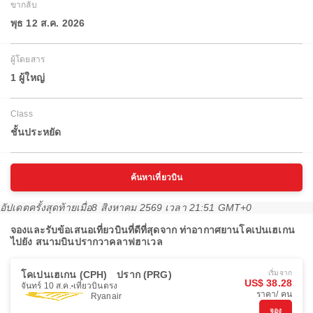
ขากลับ
พุธ 12 ส.ค. 2026
ผู้โดยสาร
1 ผู้ใหญ่
Class
ชั้นประหยัด
ค้นหาเที่ยวบิน
อัปเดตครั้งสุดท้ายเมื่อ
8 สิงหาคม 2569 เวลา 21:51 GMT+0
จองและรับข้อเสนอเที่ยวบินที่ดีที่สุดจาก ท่าอากาศยานโคเปนเฮเกน
ไปยัง สนามบินปรากวาคลาฟฮาเวล
โคเปนเฮเกน (CPH)
ปราก (PRG)
เริ่มจาก
US$ 38.28
จันทร์ 10 ส.ค.
เที่ยวบินตรง
ราคา/ คน
Ryanair
จอง