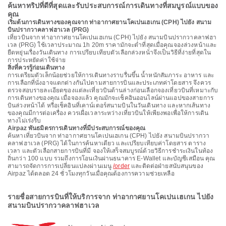
ค้นหาทริปที่ดีที่สุดและรับประสบการณ์การเดินทางที่สมบูรณ์แบบของ
คุณ
เริ่มต้นการเดินทางของคุณจาก ท่าอากาศยานโคเปนเฮเกน (CPH) ไปยัง สนาม
บินปรากวาคลาฟฮาเวล (PRG)
เที่ยวบินจาก ท่าอากาศยานโคเปนเฮเกน (CPH) ไปยัง สนามบินปรากวาคลาฟฮา
เวล (PRG) ใช้เวลาประมาณ 1h 20m ราคามักจะต่ำที่สุดเมื่อคุณจองล่วงหน้าและ
ยืดหยุ่นเรื่องวันเดินทาง การเปรียบเทียบตัวเลือกล่วงหน้าจึงเป็นวิธีที่ง่ายที่สุดใน
การประหยัดค่าใช้จ่าย
สิ่งที่ควรรู้ก่อนเดินทาง
การเตรียมตัวเล็กน้อยช่วยให้การเดินทางราบรื่นขึ้น น้ำหนักสัมภาระ อาหาร และ
การเลือกที่นั่งอาจแตกต่างกันไปตามสายการบินและประเภทค่าโดยสาร จึงควร
ตรวจสอบรายละเอียดของแต่ละเที่ยวบินด้านล่างก่อนเลือกจองเที่ยวบินที่เหมาะกับ
การเดินทางของคุณ เมื่อจองแล้ว คุณมักจะเช็คอินออนไลน์ผ่านแอปของสายการ
บินล่วงหน้าได้ หรือเช็คอินที่เคาน์เตอร์สนามบินในวันเดินทาง และหากเส้นทาง
ของคุณมีการต่อเครื่อง ควรเผื่อเวลาระหว่างเที่ยวบินให้เพียงพอเพื่อให้การเดิน
ทางไม่เร่งรีบ
Airpaz พันธมิตรการเดินทางที่มีประสบการณ์ของคุณ
ค้นหาเที่ยวบินจาก ท่าอากาศยานโคเปนเฮเกน (CPH) ไปยัง สนามบินปรากวา
คลาฟฮาเวล (PRG) ได้ในการค้นหาเดียว และเปรียบเทียบค่าโดยสาร ตาราง
เวลา และตัวเลือกสายการบินที่มี จองให้เสร็จสมบูรณ์ด้วยวิธีการชำระเงินในท้อง
ถิ่นกว่า 100 แบบ รวมถึงการโอนเงินผ่านธนาคาร E-Wallet และบัญชีเสมือน คุณ
สามารถจัดการการเปลี่ยนแปลงผ่านเมนู
/order
และติดต่อฝ่ายสนับสนุนของ
Airpaz ได้ตลอด 24 ชั่วโมงทุกวันเมื่อคุณต้องการความช่วยเหลือ
รายชื่อสายการบินที่ให้บริการจาก ท่าอากาศยานโคเปนเฮเกน ไปยัง
สนามบินปรากวาคลาฟฮาเวล