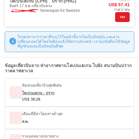
โคเปนเฮเกน (CPH)
ปราก (PRG)
เริ่มจาก
US$ 57.41
จันทร์ 17 ส.ค.
เที่ยวบินตรง
ราคา/ คน
Norwegian Air Sweden
จอง
โปรดทราบว่าราคาที่ระบุไว้ในหน้านี้อาจไม่เป็นปัจจุบัน และอาจ
เปลี่ยนแปลงได้โดยไม่ต้องแจ้งให้ทราบล่วงหน้า เรามุ่งมั่นที่จะให้ข้อมูล
ที่ถูกต้องและเป็นปัจจุบันที่สุด
ข้อมูลเที่ยวบินจาก ท่าอากาศยานโคเปนเฮเกน ไปยัง สนามบินปราก
วาคลาฟฮาเวล
ข้อเสนอเที่ยวบินสุดพิเศษ
โคเปนเฮเกน - ปราก
US$ 38.28
เดือนที่มีค่าโดยสารต่ำสุด
ส.ค.
รวมจุดหมายปลายทาง