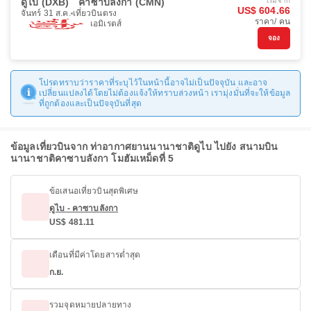
ดูไบ (DXB)
คาซาบลังกา (CMN)
เริ่มจาก
US$ 604.66
จันทร์ 31 ส.ค.
เที่ยวบินตรง
ราคา/ คน
เอมิเรตส์
จอง
โปรดทราบว่าราคาที่ระบุไว้ในหน้านี้อาจไม่เป็นปัจจุบัน และอาจ
เปลี่ยนแปลงได้โดยไม่ต้องแจ้งให้ทราบล่วงหน้า เรามุ่งมั่นที่จะให้ข้อมูล
ที่ถูกต้องและเป็นปัจจุบันที่สุด
ข้อมูลเที่ยวบินจาก ท่าอากาศยานนานาชาติดูไบ ไปยัง สนามบิน
นานาชาติคาซาบลังกา โมฮัมเหม็ดที่ 5
ข้อเสนอเที่ยวบินสุดพิเศษ
ดูไบ - คาซาบลังกา
US$ 481.11
เดือนที่มีค่าโดยสารต่ำสุด
ก.ย.
รวมจุดหมายปลายทาง