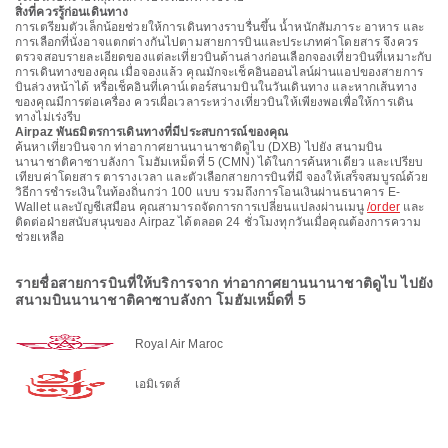
สิ่งที่ควรรู้ก่อนเดินทาง
การเตรียมตัวเล็กน้อยช่วยให้การเดินทางราบรื่นขึ้น น้ำหนักสัมภาระ อาหาร และ
การเลือกที่นั่งอาจแตกต่างกันไปตามสายการบินและประเภทค่าโดยสาร จึงควร
ตรวจสอบรายละเอียดของแต่ละเที่ยวบินด้านล่างก่อนเลือกจองเที่ยวบินที่เหมาะกับ
การเดินทางของคุณ เมื่อจองแล้ว คุณมักจะเช็คอินออนไลน์ผ่านแอปของสายการ
บินล่วงหน้าได้ หรือเช็คอินที่เคาน์เตอร์สนามบินในวันเดินทาง และหากเส้นทาง
ของคุณมีการต่อเครื่อง ควรเผื่อเวลาระหว่างเที่ยวบินให้เพียงพอเพื่อให้การเดิน
ทางไม่เร่งรีบ
Airpaz พันธมิตรการเดินทางที่มีประสบการณ์ของคุณ
ค้นหาเที่ยวบินจาก ท่าอากาศยานนานาชาติดูไบ (DXB) ไปยัง สนามบิน
นานาชาติคาซาบลังกา โมฮัมเหม็ดที่ 5 (CMN) ได้ในการค้นหาเดียว และเปรียบ
เทียบค่าโดยสาร ตารางเวลา และตัวเลือกสายการบินที่มี จองให้เสร็จสมบูรณ์ด้วย
วิธีการชำระเงินในท้องถิ่นกว่า 100 แบบ รวมถึงการโอนเงินผ่านธนาคาร E-
Wallet และบัญชีเสมือน คุณสามารถจัดการการเปลี่ยนแปลงผ่านเมนู
/order
และ
ติดต่อฝ่ายสนับสนุนของ Airpaz ได้ตลอด 24 ชั่วโมงทุกวันเมื่อคุณต้องการความ
ช่วยเหลือ
รายชื่อสายการบินที่ให้บริการจาก ท่าอากาศยานนานาชาติดูไบ ไปยัง
สนามบินนานาชาติคาซาบลังกา โมฮัมเหม็ดที่ 5
Royal Air Maroc
เอมิเรตส์