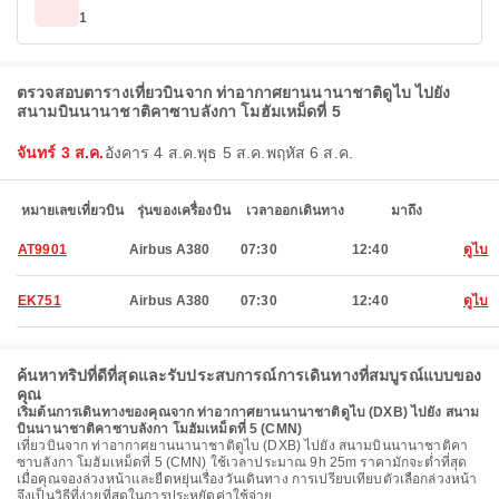
1
ตรวจสอบตารางเที่ยวบินจาก ท่าอากาศยานนานาชาติดูไบ ไปยัง
สนามบินนานาชาติคาซาบลังกา โมฮัมเหม็ดที่ 5
จันทร์ 3 ส.ค.
อังคาร 4 ส.ค.
พุธ 5 ส.ค.
พฤหัส 6 ส.ค.
หมายเลขเที่ยวบิน
รุ่นของเครื่องบิน
เวลาออกเดินทาง
มาถึง
AT9901
Airbus A380
07:30
12:40
ดูไบ
EK751
Airbus A380
07:30
12:40
ดูไบ
ค้นหาทริปที่ดีที่สุดและรับประสบการณ์การเดินทางที่สมบูรณ์แบบของ
คุณ
เริ่มต้นการเดินทางของคุณจาก ท่าอากาศยานนานาชาติดูไบ (DXB) ไปยัง สนาม
บินนานาชาติคาซาบลังกา โมฮัมเหม็ดที่ 5 (CMN)
เที่ยวบินจาก ท่าอากาศยานนานาชาติดูไบ (DXB) ไปยัง สนามบินนานาชาติคา
ซาบลังกา โมฮัมเหม็ดที่ 5 (CMN) ใช้เวลาประมาณ 9h 25m ราคามักจะต่ำที่สุด
เมื่อคุณจองล่วงหน้าและยืดหยุ่นเรื่องวันเดินทาง การเปรียบเทียบตัวเลือกล่วงหน้า
จึงเป็นวิธีที่ง่ายที่สุดในการประหยัดค่าใช้จ่าย