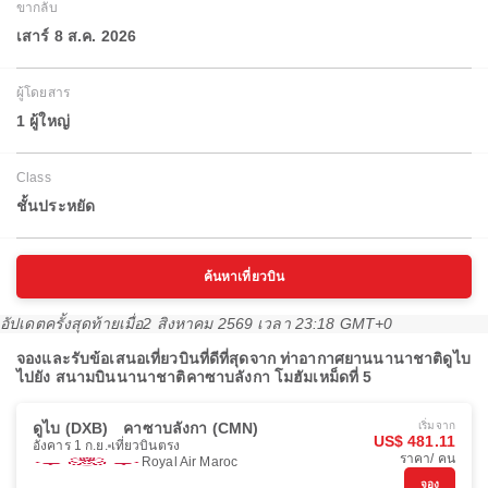
ขากลับ
เสาร์ 8 ส.ค. 2026
ผู้โดยสาร
1 ผู้ใหญ่
Class
ชั้นประหยัด
ค้นหาเที่ยวบิน
อัปเดตครั้งสุดท้ายเมื่อ
2 สิงหาคม 2569 เวลา 23:18 GMT+0
จองและรับข้อเสนอเที่ยวบินที่ดีที่สุดจาก ท่าอากาศยานนานาชาติดูไบ
ไปยัง สนามบินนานาชาติคาซาบลังกา โมฮัมเหม็ดที่ 5
ดูไบ (DXB)
คาซาบลังกา (CMN)
เริ่มจาก
US$ 481.11
อังคาร 1 ก.ย.
เที่ยวบินตรง
ราคา/ คน
Royal Air Maroc
จอง