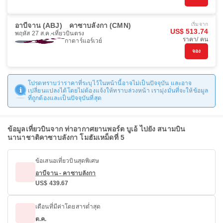
อาบีจาน (ABJ)
คาซาบลังกา (CMN)
เริ่มจาก
US$ 513.74
พฤหัส 27 ส.ค.
เที่ยวบินตรง
ราคา/ คน
กาตาร์แอร์เวย์
จอง
โปรดทราบว่าราคาที่ระบุไว้ในหน้านี้อาจไม่เป็นปัจจุบัน และอาจ
เปลี่ยนแปลงได้โดยไม่ต้องแจ้งให้ทราบล่วงหน้า เรามุ่งมั่นที่จะให้ข้อมูล
ที่ถูกต้องและเป็นปัจจุบันที่สุด
ข้อมูลเที่ยวบินจาก ท่าอากาศยานพอร์ต บูเอ้ ไปยัง สนามบิน
นานาชาติคาซาบลังกา โมฮัมเหม็ดที่ 5
ข้อเสนอเที่ยวบินสุดพิเศษ
อาบีจาน - คาซาบลังกา
US$ 439.67
เดือนที่มีค่าโดยสารต่ำสุด
ต.ค.