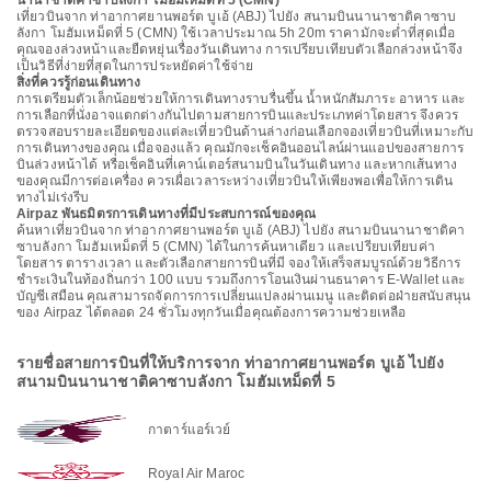
นานาชาติคาซาบลังกา โมฮัมเหม็ดที่ 5 (CMN)
เที่ยวบินจาก ท่าอากาศยานพอร์ต บูเอ้ (ABJ) ไปยัง สนามบินนานาชาติคาซาบ
ลังกา โมฮัมเหม็ดที่ 5 (CMN) ใช้เวลาประมาณ 5h 20m ราคามักจะต่ำที่สุดเมื่อ
คุณจองล่วงหน้าและยืดหยุ่นเรื่องวันเดินทาง การเปรียบเทียบตัวเลือกล่วงหน้าจึง
เป็นวิธีที่ง่ายที่สุดในการประหยัดค่าใช้จ่าย
สิ่งที่ควรรู้ก่อนเดินทาง
การเตรียมตัวเล็กน้อยช่วยให้การเดินทางราบรื่นขึ้น น้ำหนักสัมภาระ อาหาร และ
การเลือกที่นั่งอาจแตกต่างกันไปตามสายการบินและประเภทค่าโดยสาร จึงควร
ตรวจสอบรายละเอียดของแต่ละเที่ยวบินด้านล่างก่อนเลือกจองเที่ยวบินที่เหมาะกับ
การเดินทางของคุณ เมื่อจองแล้ว คุณมักจะเช็คอินออนไลน์ผ่านแอปของสายการ
บินล่วงหน้าได้ หรือเช็คอินที่เคาน์เตอร์สนามบินในวันเดินทาง และหากเส้นทาง
ของคุณมีการต่อเครื่อง ควรเผื่อเวลาระหว่างเที่ยวบินให้เพียงพอเพื่อให้การเดิน
ทางไม่เร่งรีบ
Airpaz พันธมิตรการเดินทางที่มีประสบการณ์ของคุณ
ค้นหาเที่ยวบินจาก ท่าอากาศยานพอร์ต บูเอ้ (ABJ) ไปยัง สนามบินนานาชาติคา
ซาบลังกา โมฮัมเหม็ดที่ 5 (CMN) ได้ในการค้นหาเดียว และเปรียบเทียบค่า
โดยสาร ตารางเวลา และตัวเลือกสายการบินที่มี จองให้เสร็จสมบูรณ์ด้วยวิธีการ
ชำระเงินในท้องถิ่นกว่า 100 แบบ รวมถึงการโอนเงินผ่านธนาคาร E-Wallet และ
บัญชีเสมือน คุณสามารถจัดการการเปลี่ยนแปลงผ่านเมนู และติดต่อฝ่ายสนับสนุน
ของ Airpaz ได้ตลอด 24 ชั่วโมงทุกวันเมื่อคุณต้องการความช่วยเหลือ
รายชื่อสายการบินที่ให้บริการจาก ท่าอากาศยานพอร์ต บูเอ้ ไปยัง
สนามบินนานาชาติคาซาบลังกา โมฮัมเหม็ดที่ 5
กาตาร์แอร์เวย์
Royal Air Maroc