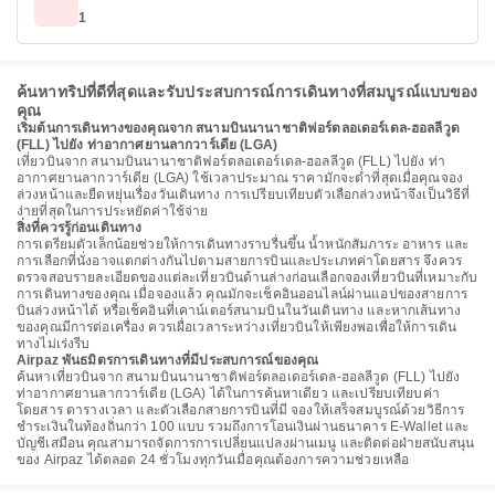
1
ค้นหาทริปที่ดีที่สุดและรับประสบการณ์การเดินทางที่สมบูรณ์แบบของ
คุณ
เริ่มต้นการเดินทางของคุณจาก สนามบินนานาชาติฟอร์ตลอเดอร์เดล-ฮอลลีวูด
(FLL) ไปยัง ท่าอากาศยานลากวาร์เดีย (LGA)
เที่ยวบินจาก สนามบินนานาชาติฟอร์ตลอเดอร์เดล-ฮอลลีวูด (FLL) ไปยัง ท่า
อากาศยานลากวาร์เดีย (LGA) ใช้เวลาประมาณ ราคามักจะต่ำที่สุดเมื่อคุณจอง
ล่วงหน้าและยืดหยุ่นเรื่องวันเดินทาง การเปรียบเทียบตัวเลือกล่วงหน้าจึงเป็นวิธีที่
ง่ายที่สุดในการประหยัดค่าใช้จ่าย
สิ่งที่ควรรู้ก่อนเดินทาง
การเตรียมตัวเล็กน้อยช่วยให้การเดินทางราบรื่นขึ้น น้ำหนักสัมภาระ อาหาร และ
การเลือกที่นั่งอาจแตกต่างกันไปตามสายการบินและประเภทค่าโดยสาร จึงควร
ตรวจสอบรายละเอียดของแต่ละเที่ยวบินด้านล่างก่อนเลือกจองเที่ยวบินที่เหมาะกับ
การเดินทางของคุณ เมื่อจองแล้ว คุณมักจะเช็คอินออนไลน์ผ่านแอปของสายการ
บินล่วงหน้าได้ หรือเช็คอินที่เคาน์เตอร์สนามบินในวันเดินทาง และหากเส้นทาง
ของคุณมีการต่อเครื่อง ควรเผื่อเวลาระหว่างเที่ยวบินให้เพียงพอเพื่อให้การเดิน
ทางไม่เร่งรีบ
Airpaz พันธมิตรการเดินทางที่มีประสบการณ์ของคุณ
ค้นหาเที่ยวบินจาก สนามบินนานาชาติฟอร์ตลอเดอร์เดล-ฮอลลีวูด (FLL) ไปยัง
ท่าอากาศยานลากวาร์เดีย (LGA) ได้ในการค้นหาเดียว และเปรียบเทียบค่า
โดยสาร ตารางเวลา และตัวเลือกสายการบินที่มี จองให้เสร็จสมบูรณ์ด้วยวิธีการ
ชำระเงินในท้องถิ่นกว่า 100 แบบ รวมถึงการโอนเงินผ่านธนาคาร E-Wallet และ
บัญชีเสมือน คุณสามารถจัดการการเปลี่ยนแปลงผ่านเมนู และติดต่อฝ่ายสนับสนุน
ของ Airpaz ได้ตลอด 24 ชั่วโมงทุกวันเมื่อคุณต้องการความช่วยเหลือ