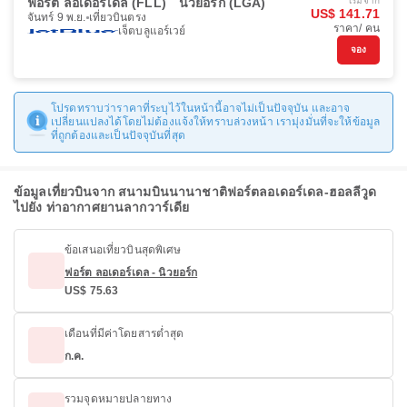
ฟอร์ต ลอเดอร์เดล (FLL)
นิวยอร์ก (LGA)
เริ่มจาก
US$ 141.71
จันทร์ 9 พ.ย.
เที่ยวบินตรง
ราคา/ คน
เจ็ตบลูแอร์เวย์
จอง
โปรดทราบว่าราคาที่ระบุไว้ในหน้านี้อาจไม่เป็นปัจจุบัน และอาจ
เปลี่ยนแปลงได้โดยไม่ต้องแจ้งให้ทราบล่วงหน้า เรามุ่งมั่นที่จะให้ข้อมูล
ที่ถูกต้องและเป็นปัจจุบันที่สุด
ข้อมูลเที่ยวบินจาก สนามบินนานาชาติฟอร์ตลอเดอร์เดล-ฮอลลีวูด
ไปยัง ท่าอากาศยานลากวาร์เดีย
ข้อเสนอเที่ยวบินสุดพิเศษ
ฟอร์ต ลอเดอร์เดล - นิวยอร์ก
US$ 75.63
เดือนที่มีค่าโดยสารต่ำสุด
ก.ค.
รวมจุดหมายปลายทาง