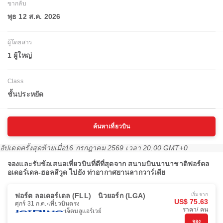
ขากลับ
พุธ 12 ส.ค. 2026
ผู้โดยสาร
1 ผู้ใหญ่
Class
ชั้นประหยัด
ค้นหาเที่ยวบิน
อัปเดตครั้งสุดท้ายเมื่อ
16 กรกฎาคม 2569 เวลา 20:00 GMT+0
จองและรับข้อเสนอเที่ยวบินที่ดีที่สุดจาก สนามบินนานาชาติฟอร์ตล
อเดอร์เดล-ฮอลลีวูด ไปยัง ท่าอากาศยานลากวาร์เดีย
ฟอร์ต ลอเดอร์เดล (FLL)
นิวยอร์ก (LGA)
เริ่มจาก
US$ 75.63
ศุกร์ 31 ก.ค.
เที่ยวบินตรง
ราคา/ คน
เจ็ตบลูแอร์เวย์
จอง