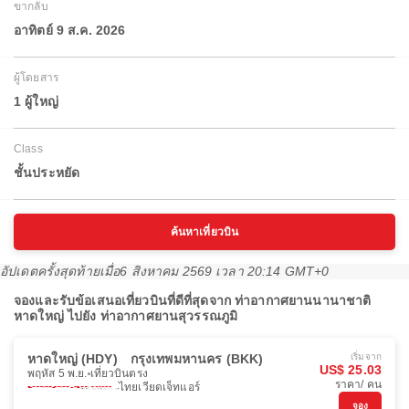
ขากลับ
อาทิตย์ 9 ส.ค. 2026
ผู้โดยสาร
1 ผู้ใหญ่
Class
ชั้นประหยัด
ค้นหาเที่ยวบิน
อัปเดตครั้งสุดท้ายเมื่อ
6 สิงหาคม 2569 เวลา 20:14 GMT+0
จองและรับข้อเสนอเที่ยวบินที่ดีที่สุดจาก ท่าอากาศยานนานาชาติ
หาดใหญ่ ไปยัง ท่าอากาศยานสุวรรณภูมิ
หาดใหญ่ (HDY)
กรุงเทพมหานคร (BKK)
เริ่มจาก
US$ 25.03
พฤหัส 5 พ.ย.
เที่ยวบินตรง
ราคา/ คน
ไทยเวียดเจ็ทแอร์
จอง