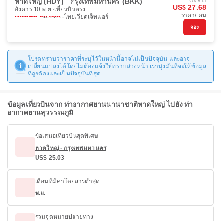
หาดใหญ่ (HDY)
กรุงเทพมหานคร (BKK)
เริ่มจาก
US$ 27.68
อังคาร 10 พ.ย.
เที่ยวบินตรง
ราคา/ คน
ไทยเวียดเจ็ทแอร์
จอง
โปรดทราบว่าราคาที่ระบุไว้ในหน้านี้อาจไม่เป็นปัจจุบัน และอาจ
เปลี่ยนแปลงได้โดยไม่ต้องแจ้งให้ทราบล่วงหน้า เรามุ่งมั่นที่จะให้ข้อมูล
ที่ถูกต้องและเป็นปัจจุบันที่สุด
ข้อมูลเที่ยวบินจาก ท่าอากาศยานนานาชาติหาดใหญ่ ไปยัง ท่า
อากาศยานสุวรรณภูมิ
ข้อเสนอเที่ยวบินสุดพิเศษ
หาดใหญ่ - กรุงเทพมหานคร
US$ 25.03
เดือนที่มีค่าโดยสารต่ำสุด
พ.ย.
รวมจุดหมายปลายทาง