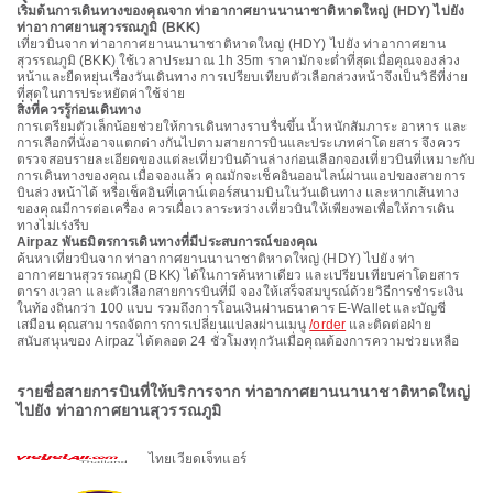
เริ่มต้นการเดินทางของคุณจาก ท่าอากาศยานนานาชาติหาดใหญ่ (HDY) ไปยัง
ท่าอากาศยานสุวรรณภูมิ (BKK)
เที่ยวบินจาก ท่าอากาศยานนานาชาติหาดใหญ่ (HDY) ไปยัง ท่าอากาศยาน
สุวรรณภูมิ (BKK) ใช้เวลาประมาณ 1h 35m ราคามักจะต่ำที่สุดเมื่อคุณจองล่วง
หน้าและยืดหยุ่นเรื่องวันเดินทาง การเปรียบเทียบตัวเลือกล่วงหน้าจึงเป็นวิธีที่ง่าย
ที่สุดในการประหยัดค่าใช้จ่าย
สิ่งที่ควรรู้ก่อนเดินทาง
การเตรียมตัวเล็กน้อยช่วยให้การเดินทางราบรื่นขึ้น น้ำหนักสัมภาระ อาหาร และ
การเลือกที่นั่งอาจแตกต่างกันไปตามสายการบินและประเภทค่าโดยสาร จึงควร
ตรวจสอบรายละเอียดของแต่ละเที่ยวบินด้านล่างก่อนเลือกจองเที่ยวบินที่เหมาะกับ
การเดินทางของคุณ เมื่อจองแล้ว คุณมักจะเช็คอินออนไลน์ผ่านแอปของสายการ
บินล่วงหน้าได้ หรือเช็คอินที่เคาน์เตอร์สนามบินในวันเดินทาง และหากเส้นทาง
ของคุณมีการต่อเครื่อง ควรเผื่อเวลาระหว่างเที่ยวบินให้เพียงพอเพื่อให้การเดิน
ทางไม่เร่งรีบ
Airpaz พันธมิตรการเดินทางที่มีประสบการณ์ของคุณ
ค้นหาเที่ยวบินจาก ท่าอากาศยานนานาชาติหาดใหญ่ (HDY) ไปยัง ท่า
อากาศยานสุวรรณภูมิ (BKK) ได้ในการค้นหาเดียว และเปรียบเทียบค่าโดยสาร
ตารางเวลา และตัวเลือกสายการบินที่มี จองให้เสร็จสมบูรณ์ด้วยวิธีการชำระเงิน
ในท้องถิ่นกว่า 100 แบบ รวมถึงการโอนเงินผ่านธนาคาร E-Wallet และบัญชี
เสมือน คุณสามารถจัดการการเปลี่ยนแปลงผ่านเมนู
/order
และติดต่อฝ่าย
สนับสนุนของ Airpaz ได้ตลอด 24 ชั่วโมงทุกวันเมื่อคุณต้องการความช่วยเหลือ
รายชื่อสายการบินที่ให้บริการจาก ท่าอากาศยานนานาชาติหาดใหญ่
ไปยัง ท่าอากาศยานสุวรรณภูมิ
ไทยเวียดเจ็ทแอร์