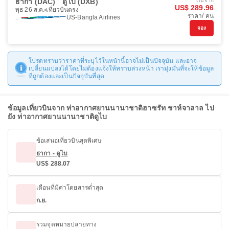
ธากา (DAC)
ดูไบ (DXB)
เริ่มจาก
US$ 289.96
พุธ 26 ส.ค.
เที่ยวบินตรง
ราคา/ คน
US-Bangla Airlines
จอง
โปรดทราบว่าราคาที่ระบุไว้ในหน้านี้อาจไม่เป็นปัจจุบัน และอาจ
เปลี่ยนแปลงได้โดยไม่ต้องแจ้งให้ทราบล่วงหน้า เรามุ่งมั่นที่จะให้ข้อมูล
ที่ถูกต้องและเป็นปัจจุบันที่สุด
ข้อมูลเที่ยวบินจาก ท่าอากาศยานนานาชาติฮาซรัท ชาห์จาลาล ไป
ยัง ท่าอากาศยานนานาชาติดูไบ
ข้อเสนอเที่ยวบินสุดพิเศษ
ธากา - ดูไบ
US$ 288.07
เดือนที่มีค่าโดยสารต่ำสุด
ก.ย.
รวมจุดหมายปลายทาง