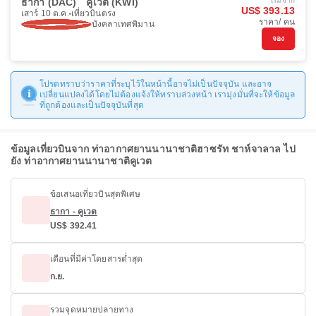
ธากา (DAC)
คูเวต (KWI)
เริ่มจาก
US$ 393.13
เสาร์ 10 ต.ค.
เที่ยวบินตรง
ราคา/ คน
บังคลาเทศพิมาน
จอง
โปรดทราบว่าราคาที่ระบุไว้ในหน้านี้อาจไม่เป็นปัจจุบัน และอาจ
เปลี่ยนแปลงได้โดยไม่ต้องแจ้งให้ทราบล่วงหน้า เรามุ่งมั่นที่จะให้ข้อมูล
ที่ถูกต้องและเป็นปัจจุบันที่สุด
ข้อมูลเที่ยวบินจาก ท่าอากาศยานนานาชาติฮาซรัท ชาห์จาลาล ไป
ยัง ท่าอากาศยานนานาชาติคูเวต
ข้อเสนอเที่ยวบินสุดพิเศษ
ธากา - คูเวต
US$ 392.41
เดือนที่มีค่าโดยสารต่ำสุด
ก.ย.
รวมจุดหมายปลายทาง