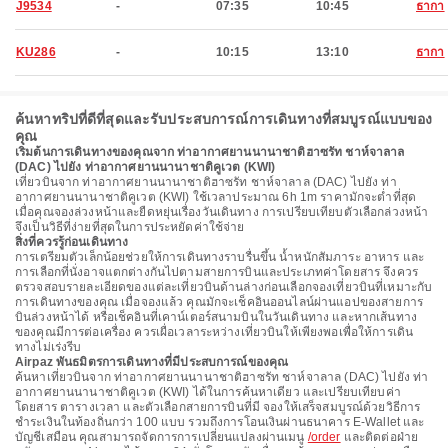
J9534
-
07:35
10:45
ธากา
KU286
-
10:15
13:10
ธากา
ค้นหาทริปที่ดีที่สุดและรับประสบการณ์การเดินทางที่สมบูรณ์แบบของ
คุณ
เริ่มต้นการเดินทางของคุณจาก ท่าอากาศยานนานาชาติฮาซรัท ชาห์จาลาล
(DAC) ไปยัง ท่าอากาศยานนานาชาติคูเวต (KWI)
เที่ยวบินจาก ท่าอากาศยานนานาชาติฮาซรัท ชาห์จาลาล (DAC) ไปยัง ท่า
อากาศยานนานาชาติคูเวต (KWI) ใช้เวลาประมาณ 6h 1m ราคามักจะต่ำที่สุด
เมื่อคุณจองล่วงหน้าและยืดหยุ่นเรื่องวันเดินทาง การเปรียบเทียบตัวเลือกล่วงหน้า
จึงเป็นวิธีที่ง่ายที่สุดในการประหยัดค่าใช้จ่าย
สิ่งที่ควรรู้ก่อนเดินทาง
การเตรียมตัวเล็กน้อยช่วยให้การเดินทางราบรื่นขึ้น น้ำหนักสัมภาระ อาหาร และ
การเลือกที่นั่งอาจแตกต่างกันไปตามสายการบินและประเภทค่าโดยสาร จึงควร
ตรวจสอบรายละเอียดของแต่ละเที่ยวบินด้านล่างก่อนเลือกจองเที่ยวบินที่เหมาะกับ
การเดินทางของคุณ เมื่อจองแล้ว คุณมักจะเช็คอินออนไลน์ผ่านแอปของสายการ
บินล่วงหน้าได้ หรือเช็คอินที่เคาน์เตอร์สนามบินในวันเดินทาง และหากเส้นทาง
ของคุณมีการต่อเครื่อง ควรเผื่อเวลาระหว่างเที่ยวบินให้เพียงพอเพื่อให้การเดิน
ทางไม่เร่งรีบ
Airpaz พันธมิตรการเดินทางที่มีประสบการณ์ของคุณ
ค้นหาเที่ยวบินจาก ท่าอากาศยานนานาชาติฮาซรัท ชาห์จาลาล (DAC) ไปยัง ท่า
อากาศยานนานาชาติคูเวต (KWI) ได้ในการค้นหาเดียว และเปรียบเทียบค่า
โดยสาร ตารางเวลา และตัวเลือกสายการบินที่มี จองให้เสร็จสมบูรณ์ด้วยวิธีการ
ชำระเงินในท้องถิ่นกว่า 100 แบบ รวมถึงการโอนเงินผ่านธนาคาร E-Wallet และ
บัญชีเสมือน คุณสามารถจัดการการเปลี่ยนแปลงผ่านเมนู
/order
และติดต่อฝ่าย