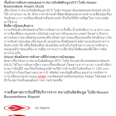
เริ่มต้นการเดินทางของคุณจาก สนามบินอิสตันบูล (IST) ไปยัง Houari
Boumediene Airport (ALG)
เที่ยวบินจาก สนามบินอิสตันบูล (IST) ไปยัง Houari Boumediene Airport (ALG)
ใช้เวลาประมาณ 3h 30m ราคามักจะต่ำที่สุดเมื่อคุณจองล่วงหน้าและยืดหยุ่นเรื่อง
วันเดินทาง การเปรียบเทียบตัวเลือกล่วงหน้าจึงเป็นวิธีที่ง่ายที่สุดในการประหยัด
ค่าใช้จ่าย
สิ่งที่ควรรู้ก่อนเดินทาง
การเตรียมตัวเล็กน้อยช่วยให้การเดินทางราบรื่นขึ้น น้ำหนักสัมภาระ อาหาร และ
การเลือกที่นั่งอาจแตกต่างกันไปตามสายการบินและประเภทค่าโดยสาร จึงควร
ตรวจสอบรายละเอียดของแต่ละเที่ยวบินด้านล่างก่อนเลือกจองเที่ยวบินที่เหมาะกับ
การเดินทางของคุณ เมื่อจองแล้ว คุณมักจะเช็คอินออนไลน์ผ่านแอปของสายการ
บินล่วงหน้าได้ หรือเช็คอินที่เคาน์เตอร์สนามบินในวันเดินทาง และหากเส้นทาง
ของคุณมีการต่อเครื่อง ควรเผื่อเวลาระหว่างเที่ยวบินให้เพียงพอเพื่อให้การเดิน
ทางไม่เร่งรีบ
Airpaz พันธมิตรการเดินทางที่มีประสบการณ์ของคุณ
ค้นหาเที่ยวบินจาก สนามบินอิสตันบูล (IST) ไปยัง Houari Boumediene Airport
(ALG) ได้ในการค้นหาเดียว และเปรียบเทียบค่าโดยสาร ตารางเวลา และตัวเลือก
สายการบินที่มี จองให้เสร็จสมบูรณ์ด้วยวิธีการชำระเงินในท้องถิ่นกว่า 100 แบบ
รวมถึงการโอนเงินผ่านธนาคาร E-Wallet และบัญชีเสมือน คุณสามารถจัดการ
การเปลี่ยนแปลงผ่านเมนู
/order
และติดต่อฝ่ายสนับสนุนของ Airpaz ได้ตลอด 24
ชั่วโมงทุกวันเมื่อคุณต้องการความช่วยเหลือ
รายชื่อสายการบินที่ให้บริการจาก สนามบินอิสตันบูล ไปยัง Houari
Boumediene Airport
Air Algerie