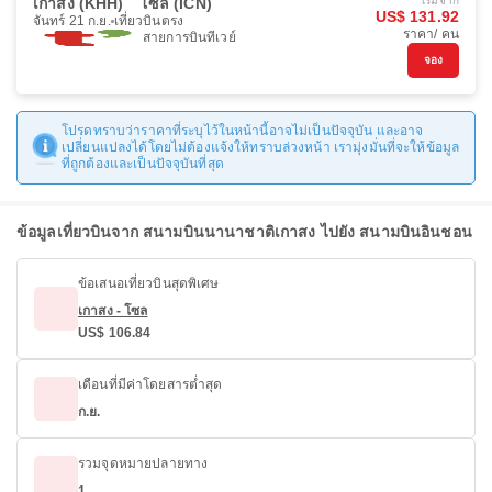
เกาสง (KHH)
โซล (ICN)
เริ่มจาก
US$ 131.92
จันทร์ 21 ก.ย.
เที่ยวบินตรง
ราคา/ คน
สายการบินทีเวย์
จอง
โปรดทราบว่าราคาที่ระบุไว้ในหน้านี้อาจไม่เป็นปัจจุบัน และอาจ
เปลี่ยนแปลงได้โดยไม่ต้องแจ้งให้ทราบล่วงหน้า เรามุ่งมั่นที่จะให้ข้อมูล
ที่ถูกต้องและเป็นปัจจุบันที่สุด
ข้อมูลเที่ยวบินจาก สนามบินนานาชาติเกาสง ไปยัง สนามบินอินชอน
ข้อเสนอเที่ยวบินสุดพิเศษ
เกาสง - โซล
US$ 106.84
เดือนที่มีค่าโดยสารต่ำสุด
ก.ย.
รวมจุดหมายปลายทาง
1