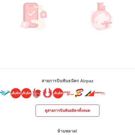
สายการบินพันธมิตร Airpaz
ดูสายการบินพันธมิตรทั้งหมด
ห้ามพลาด!