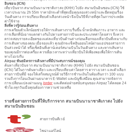
อินชอน (ICN)
เที่ยวบินจาก สนามบินนานาชาติเกาสง (KHH) ไปยัง สนามบินอินชอน (ICN) ใช้
เวลาประมาณ 2h 55m ราคามักจะต่ำที่สุดเมื่อคุณจองล่วงหน้าและยืดหยุ่นเรื่อง
วันเดินทาง การเปรียบเทียบตัวเลือกล่วงหน้าจึงเป็นวิธีที่ง่ายที่สุดในการประหยัด
ค่าใช้จ่าย
สิ่งที่ควรรู้ก่อนเดินทาง
การเตรียมตัวเล็กน้อยช่วยให้การเดินทางราบรื่นขึ้น น้ำหนักสัมภาระ อาหาร และ
การเลือกที่นั่งอาจแตกต่างกันไปตามสายการบินและประเภทค่าโดยสาร จึงควร
ตรวจสอบรายละเอียดของแต่ละเที่ยวบินด้านล่างก่อนเลือกจองเที่ยวบินที่เหมาะกับ
การเดินทางของคุณ เมื่อจองแล้ว คุณมักจะเช็คอินออนไลน์ผ่านแอปของสายการ
บินล่วงหน้าได้ หรือเช็คอินที่เคาน์เตอร์สนามบินในวันเดินทาง และหากเส้นทาง
ของคุณมีการต่อเครื่อง ควรเผื่อเวลาระหว่างเที่ยวบินให้เพียงพอเพื่อให้การเดิน
ทางไม่เร่งรีบ
Airpaz พันธมิตรการเดินทางที่มีประสบการณ์ของคุณ
ค้นหาเที่ยวบินจาก สนามบินนานาชาติเกาสง (KHH) ไปยัง สนามบินอินชอน
(ICN) ได้ในการค้นหาเดียว และเปรียบเทียบค่าโดยสาร ตารางเวลา และตัวเลือก
สายการบินที่มี จองให้เสร็จสมบูรณ์ด้วยวิธีการชำระเงินในท้องถิ่นกว่า 100 แบบ
รวมถึงการโอนเงินผ่านธนาคาร E-Wallet และบัญชีเสมือน คุณสามารถจัดการ
การเปลี่ยนแปลงผ่านเมนู
/order
และติดต่อฝ่ายสนับสนุนของ Airpaz ได้ตลอด 24
ชั่วโมงทุกวันเมื่อคุณต้องการความช่วยเหลือ
รายชื่อสายการบินที่ให้บริการจาก สนามบินนานาชาติเกาสง ไปยัง
สนามบินอินชอน
สายการบินทีเวย์
ไชน่าแอร์ไลน์