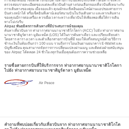
การเลือกที่นั่งอาจแตกต่างกันไปตามสายการบินและประเภทค่าโดยสาร จึงควร
ตรวจสอบรายละเอียดของแต่ละเที่ยวบินด้านล่างก่อนเลือกจองเที่ยวบินที่เหมาะกับ
การเดินทางของคุณ เมื่อจองแล้ว คุณมักจะเช็คอินออนไลน์ผ่านแอปของสายการ
บินล่วงหน้าได้ หรือเช็คอินที่เคาน์เตอร์สนามบินในวันเดินทาง และหากเส้นทาง
ของคุณมีการต่อเครื่อง ควรเผื่อเวลาระหว่างเที่ยวบินให้เพียงพอเพื่อให้การเดิน
ทางไม่เร่งรีบ
Airpaz พันธมิตรการเดินทางที่มีประสบการณ์ของคุณ
ค้นหาเที่ยวบินจาก ท่าอากาศยานนานาชาติโกโตกา (ACC) ไปยัง ท่าอากาศยาน
นานาชาติมูร์ตาลา มูฮัมเหม็ด (LOS) ได้ในการค้นหาเดียว และเปรียบเทียบค่า
โดยสาร ตารางเวลา และตัวเลือกสายการบินที่มี จองให้เสร็จสมบูรณ์ด้วยวิธีการ
ชำระเงินในท้องถิ่นกว่า 100 แบบ รวมถึงการโอนเงินผ่านธนาคาร E-Wallet และ
บัญชีเสมือน คุณสามารถจัดการการเปลี่ยนแปลงผ่านเมนู และติดต่อฝ่ายสนับสนุน
ของ Airpaz ได้ตลอด 24 ชั่วโมงทุกวันเมื่อคุณต้องการความช่วยเหลือ
รายชื่อสายการบินที่ให้บริการจาก ท่าอากาศยานนานาชาติโกโตกา
ไปยัง ท่าอากาศยานนานาชาติมูร์ตาลา มูฮัมเหม็ด
Air Peace
คำถามที่พบบ่อยเกี่ยวกับเที่ยวบินจาก ท่าอากาศยานนานาชาติโกโต